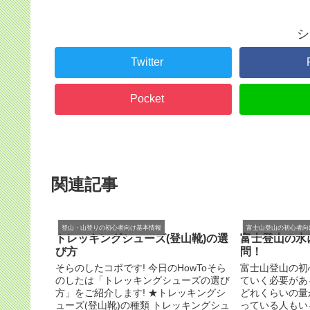
シ
Twitter
Pocket
関連記事
登山・山登りの初心者向け基本情報
富士山登山の初心者向
トレッキングシューズ(登山靴)の選
富士登山の水
び方
問！
そらのしたコボです! 今日のHowToそら
富士山登山の初
のしたは「トレッキングシューズの選び
ていく必要があ
方」をご紹介します! ★トレッキングシ
どれくらいの量
ューズ(登山靴)の種類 トレッキングシュ
っている人もい