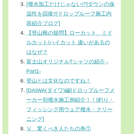
[撥水加工だけじゃない!?]ダウンの保
温性を回復!![ドロップルーフ施工内
容紹介ブログ]
【登山靴の疑問】ローカット、ミド
ルカット/ハイカット 違いがあるの
はなぜ？
富士山オリジナルTシャツの紹介 -
Part1-
登山とは文化なのですね！
[DAIWA(ダイワ)編]ドロップルーフメ
ーカー別撥水施工例紹介！！[釣り・
フィッシング用ウェア撥水・クリー
ニング]
Ⅴ 驚くべき人たちの巻①