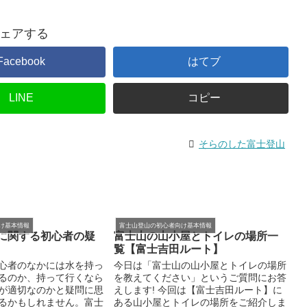
ェアする
Facebook
はてブ
LINE
コピー
そらのした富士登山
け基本情報
富士山登山の初心者向け基本情報
に関する初心者の疑
富士山の山小屋とトイレの場所一
覧【富士吉田ルート】
心者のなかには水を持っ
今日は「富士山の山小屋とトイレの場所
るのか、持って行くなら
を教えてください」というご質問にお答
が適切なのかと疑問に思
えします! 今回は【富士吉田ルート】に
るかもしれません。富士
ある山小屋とトイレの場所をご紹介しま