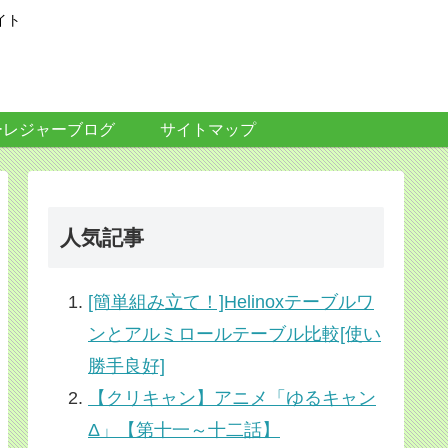
イト
ーレジャーブログ
サイトマップ
人気記事
[簡単組み立て！]Helinoxテーブルワ
ンとアルミロールテーブル比較[使い
勝手良好]
【クリキャン】アニメ「ゆるキャン
Δ」【第十一～十二話】