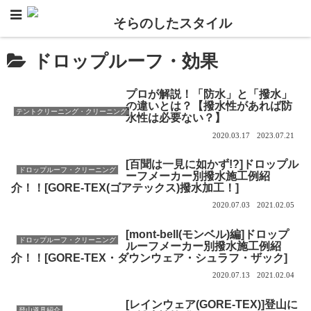
ドロップルーフ・効果
プロが解説！「防水」と「撥水」
の違いとは？【撥水性があれば防
テントクリーニング・クリーニング
水性は必要ない？】
2020.03.17
2023.07.21
[百聞は一見に如かず!?]ドロップル
ドロップルーフ・クリーニング
ーフメーカー別撥水施工例紹
介！！[GORE-TEX(ゴアテックス)撥水加工！]
2020.07.03
2021.02.05
[mont-bell(モンベル)編]ドロップ
ドロップルーフ・クリーニング
ルーフメーカー別撥水施工例紹
介！！[GORE-TEX・ダウンウェア・シュラフ・ザック]
2020.07.13
2021.02.04
[レインウェア(GORE-TEX)]登山に
登山道具紹介