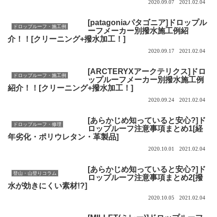
2020.09.07
2021.02.04
[patagoniaパタゴニア]ドロップル
ドロップルーフ・施工例
ーフメーカー別撥水施工例紹
介！！[クリーニング+撥水加工！]
2020.09.17
2021.02.04
[ARCTERYXアークテリクス]ドロ
ドロップルーフ・施工例
ップルーフメーカー別撥水施工例
紹介！！[クリーニング+撥水加工！]
2020.09.24
2021.02.04
[あらかじめ知っていると安心?]ド
ドロップルーフ・修理
ロップルーフ注意事項まとめ1[経
年劣化・ポリウレタン・革製品]
2020.10.01
2021.02.04
[あらかじめ知っていると安心?]ド
登山・山登りコラム
ロップルーフ注意事項まとめ2[撥
水が効きにくい素材!?]
2020.10.05
2021.02.04