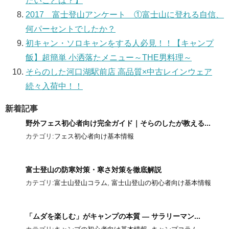
たいことは？】
2017 富士登山アンケート ①富士山に登れる自信、
何パーセントでしたか？
初キャン・ソロキャンをする人必見！！【キャンプ
飯】超簡単 小洒落たメニュー～THE男料理～
そらのした河口湖駅前店 高品質×中古レインウェア
続々入荷中！！
新着記事
野外フェス初心者向け完全ガイド｜そらのしたが教える...
カテゴリ:
フェス初心者向け基本情報
富士登山の防寒対策・寒さ対策を徹底解説
カテゴリ:
富士山登山コラム
,
富士山登山の初心者向け基本情報
「ムダを楽しむ」がキャンプの本質 ― サラリーマン...