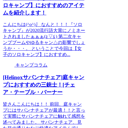
ロキャンプ】におすすめのアイテ
ムを紹介します！
こんにちは(^o^)丿 なんと！！！『ソロ
キャンプ』が2020流行語大賞にノミネー
トされましたぁぁぁ(≧▽≦) 第二次キャ
ンプブームやゆるキャン△の影響でしょ
うか・・・。 ということで今回は【女
子のソロキャンプ】におすすめ...
キャンプコラム
[Helinoxサバンナチェア]庭キャン
プにおすすめの三銃士！[チェ
ア・テーブル・バーナー
皆さんこんにちは！！ 前回、庭キャン
プにはサバンナチェアが最適！！と言っ
て実際にサバンナチェアに触れて感想を
述べてみました。 サバンナチェア、見