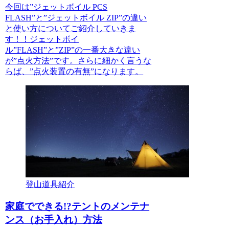
今回は”ジェットボイル PCS
FLASH”と”ジェットボイル ZIP”の違い
と使い方についてご紹介していきま
す！！ジェットボイ
ル”FLASH”と”ZIP”の一番大きな違い
が”点火方法”です。さらに細かく言うな
らば、”点火装置の有無”になります。
登山道具紹介
家庭でできる!?テントのメンテナ
ンス（お手入れ）方法