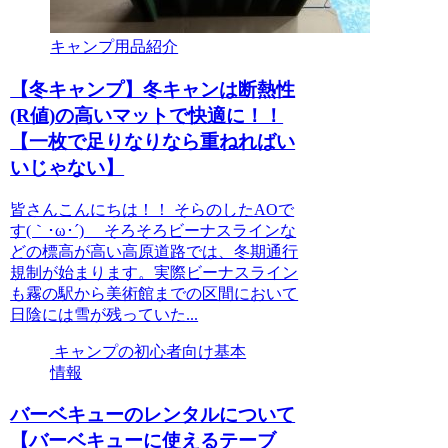
キャンプ用品紹介
【冬キャンプ】冬キャンは断熱性
(R値)の高いマットで快適に！！
【一枚で足りなりなら重ねればい
いじゃない】
皆さんこんにちは！！ そらのしたAOで
す(｀･ω･´)ゞ そろそろビーナスラインな
どの標高が高い高原道路では、冬期通行
規制が始まります。実際ビーナスライン
も霧の駅から美術館までの区間において
日陰には雪が残っていた...
キャンプの初心者向け基本
情報
バーベキューのレンタルについて
【バーベキューに使えるテーブ