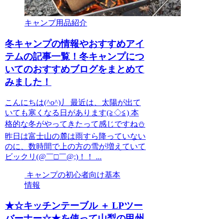
キャンプ用品紹介
冬キャンプの情報やおすすめアイ
テムの記事一覧！冬キャンプにつ
いてのおすすめブログをまとめて
みました！
こんにちは(^o^)丿 最近は、太陽が出て
いても寒くなる日があります(≧◇≦) 本
格的な冬がやってきたって感じですね⛄
昨日は富士山の麓は雨すら降っていない
のに、数時間で上の方の雪が増えていて
ビックリ(@￣□￣@;)！！ ...
キャンプの初心者向け基本
情報
★☆キッチンテーブル ＋ LPツー
バーナー☆★を使って山梨の甲州