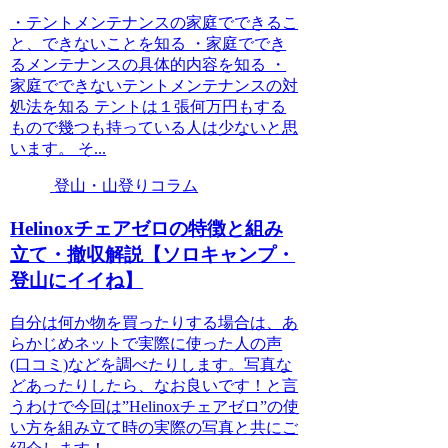
・テントメンテナンスの家庭でできるこ
と、できないことを知る ・家庭ででき
るメンテナンスの具体的内容を知る ・
家庭でできないテントメンテナンスの対
処法を知る テントは１張何万円もする
もので幾つも持っている人は少ないと思
います。 そ...
登山・山登りコラム
Helinoxチェアゼロの特徴と組み
立て・撤収解説【ソロキャンプ・
登山にイイね】
自分は何か物を買ったりする場合は、あ
らかじめネットで実際に使った人の声
(口コミ)などを調べたりします。写真な
どあったりしたら、なお良いです！と言
うわけで今回は”Helinoxチェアゼロ”の使
い方を組み立て時の実際の写真と共にご