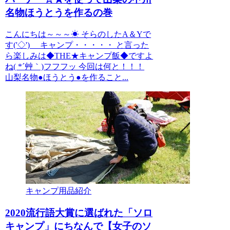
名物ほうとうを作るの巻
こんにちは～～～☀ そらのしたA＆Yで
す('◇')ゞ キャンプ・・・・・ と言った
ら楽しみは◆THE★キャンプ飯◆ですよ
ね( *´艸｀)フフフッ 今回は何と！！！
山梨名物●ほうとう●を作ること...
キャンプ用品紹介
2020流行語大賞に選ばれた「ソロ
キャンプ」にちなんで【女子のソ