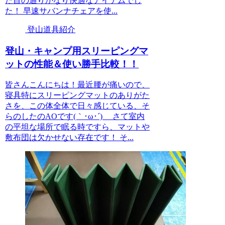
た目の通りかなり快適なアイテムでし
た！ 早速サバンナチェアを使...
登山道具紹介
登山・キャンプ用スリーピングマ
ットの性能＆使い勝手比較！！
皆さんこんにちは！最近腰が痛いので、
寝具特にスリーピングマットのありがた
さを、この体全体で日々感じている、そ
らのしたのAOです(｀･ω･´)ゞ さて室内
の平坦な場所で眠る時ですら、マットや
敷布団は欠かせない存在です！ そ...