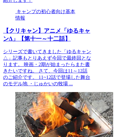
紹介します！
キャンプの初心者向け基本
情報
【クリキャン】アニメ「ゆるキャ
ンΔ」【第十一～十二話】
シリーズで書いてきました「ゆるキャン
△」記事もとりあえず今回で最終回とな
ります。 映画・2期が始まったらまた書
きたいですね。 さて、今回は11～12話
のご紹介です。 11~12話で登場した舞台
のモデル地 ・じゅかいの牧場 ...