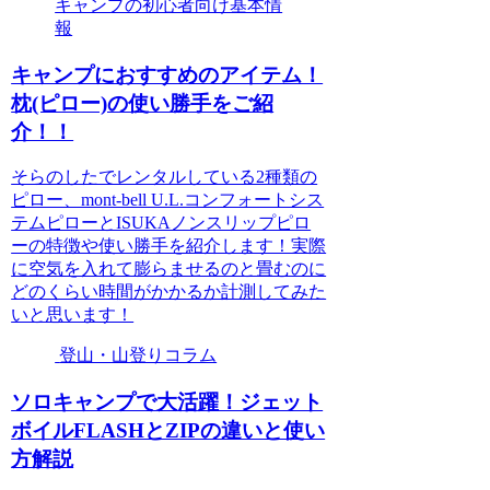
キャンプの初心者向け基本情
報
キャンプにおすすめのアイテム！
枕(ピロー)の使い勝手をご紹
介！！
そらのしたでレンタルしている2種類の
ピロー、mont-bell U.L.コンフォートシス
テムピローとISUKAノンスリップピロ
ーの特徴や使い勝手を紹介します！実際
に空気を入れて膨らませるのと畳むのに
どのくらい時間がかかるか計測してみた
いと思います！
登山・山登りコラム
ソロキャンプで大活躍！ジェット
ボイルFLASHとZIPの違いと使い
方解説