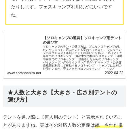
たりします。フェスキャンプ利用などにいいです
ね。
【ソロキャンプの道具】ソロキャンプ用テント
の選び方
ソロキャンプのテントの選び方は、どんなソロキャンプがし
たいかによって、選ぶテントも変わってきます。 ソロキャン
プの場所やスタイル別にテントの選び方を解説! ・広々とした
草原でのソロキャンプ ・森の中での林間ソロキャンプ ・湖畔
や河原でのソロキャンプ ・登山をしながらのソロキャンプ ・
バイクツーリングやサイクリングでのソロキャンプ ・公共交
通機関を利用して移動するソロキャンプ ・キャンプには別の
仲間もいるが、寝るときだけはソロキャンプ・・・など
www.soranoshita.net
2022.04.22
★人数と大きさ【大きさ・広さ別テントの
選び方】
テントを選ぶ際に【何人用のテント】と表示されているこ
とがありますね。実はその対応人数の定義は
統一された規