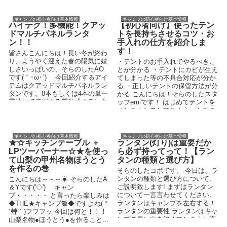
し...
ソロキ...
キャンプの初心者向け基本情報
キャンプの初心者向け基本情報
ハイテク！多機能！クアッ
【初心者向け】使ったテン
ドマルチパネルランタ
トを長持ちさせるコツ・お
ン！！
手入れの仕方を紹介しま
す！
皆さんこんにちは！長い冬が終わ
り、ようやく迎えた春の陽気に嬉
・テントのお手入れでやるべきこ
しさいっぱいの、そらのしたAO
とが分かる ・テントにカビが生え
です(｀･ω･´)ゞ 今回紹介するアイ
てしまった等の不具合対応が分か
テムはクアッドマルチパネルラン
る ・正しいテントの保管方法が分
タンです。8本もしくは4本の単一
かる こんにちは！そらのしたスタ
電池にて使用する電池式のランタ
ッフemiです！ はじめてテントを
ンです。 ...
メンテナンスしてみよう…となる
と、大掛...
キャンプの初心者向け基本情報
キャンプの初心者向け基本情報
★☆キッチンテーブル ＋
ランタン(灯り)は重要だか
LPツーバーナー☆★を使っ
ら必ず持ってって！【ラン
て山梨の甲州名物ほうとう
タンの種類と選び方】
を作るの巻
そらのしたコボです。 今日は、ラ
ンタンの種類と選び方について、
こんにちは～～～☀ そらのしたA
ご説明致します! まずはランタン
＆Yです('◇')ゞ キャン
について一言言わせてください。
プ・・・・・ と言ったら楽しみは
ランタンはキャンプを左右する！
◆THE★キャンプ飯◆ですよね( *
ランタンの重要性 ランタンはキャ
´艸｀)フフフッ 今回は何と！！！
ンプの思い出を決めてしまうと言
山梨名物●ほうとう●を作ること...