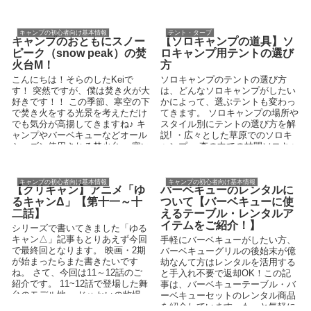
ってい...
キャンプの初心者向け基本情報
テント・タープ
キャンプのおともにスノー
【ソロキャンプの道具】ソ
ピーク（snow peak）の焚
ロキャンプ用テントの選び
火台M！
方
こんにちは！そらのしたKeiで
ソロキャンプのテントの選び方
す！ 突然ですが、僕は焚き火が大
は、どんなソロキャンプがしたい
好きです！！ この季節、寒空の下
かによって、選ぶテントも変わっ
で焚き火をする光景を考えただけ
てきます。 ソロキャンプの場所や
でも気分が高揚してきますね♪ キ
スタイル別にテントの選び方を解
ャンプやバーベキューなどオール
説! ・広々とした草原でのソロキ
シーズン使用される焚火台。 寒い
ャンプ ・森の中での林間ソロキャ
夜暖をとる...
ンプ ・湖畔や河原でのソロキャン
プ ・登山をしながらのソロキャン
プ ・バイクツーリングやサイクリ
キャンプの初心者向け基本情報
キャンプの初心者向け基本情報
【クリキャン】アニメ「ゆ
バーベキューのレンタルに
ングでのソロキャンプ ・公共交通
るキャンΔ」【第十一～十
ついて【バーベキューに使
機関を利用して移動するソロキャ
ンプ ・キャンプには別の仲間もい
二話】
えるテーブル・レンタルア
るが、寝るときだけはソロキャン
イテムをご紹介！】
シリーズで書いてきました「ゆる
プ・・・など
キャン△」記事もとりあえず今回
手軽にバーベキューがしたい方、
で最終回となります。 映画・2期
バーベキューグリルの後始末が億
が始まったらまた書きたいです
劫なんて方はレンタルを活用する
ね。 さて、今回は11～12話のご
と手入れ不要で返却OK！この記
紹介です。 11~12話で登場した舞
事は、バーベキューテーブル・バ
台のモデル地 ・じゅかいの牧場
ーベキューセットのレンタル商品
...
を紹介しています。もっと気軽に