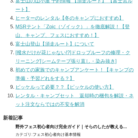
富士山の山小屋 予約情報 【須走ルート】 【富士宮ル
ート】
ヒーターのレンタル【冬のキャンプにおすすめ】
MSRテント「Zoic（ゾイック）」を徹底解説！【登
山、キャンプ、フェスにおすすめ！】
富士山登山【須走ルート】について
[撥水だけが花じゃない!?]ドロップルーフの修理・ク
リーニング[シームテープ張り直し・染み抜き]
初めての家族でのキャンプアンケート！【キャンプの
準備・予習どれをする？】
ピッケルって必要？？【ピッケルの使い方】
レンタル・キャンプセット 返却時の梱包を解説・ネ
ット注文ならではの不安を解消
新着記事
野外フェス初心者向け完全ガイド｜そらのしたが教える...
カテゴリ:
フェス初心者向け基本情報