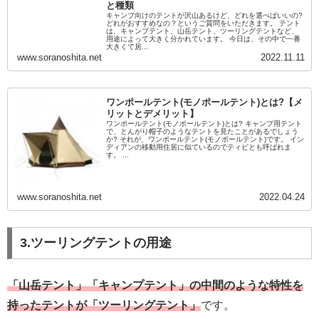
と種類
キャンプ向けのテントが沢山あるけど、どれを選べばいいの?
どれがおすすめなの？というご質問をいただきます。 テント
は、キャンプテント、山岳テント、ツーリングテントなど、
用途によって大きく分かれています。 今日は、その中で一番
大きくて居...
www.soranoshita.net
2022.11.11
ワンポールテント(モノポールテント)とは?【メ
リットとデメリット】
ワンポールテント(モノポールテント)とは? キャンプ用テント
で、とんがり帽子のようなテントを見たことがあるでしょう
か? それが、ワンポールテント(モノポールテント)です。 イン
ディアンの移動用住居に似ているのでティピとも呼ばれま
す。 ...
www.soranoshita.net
2022.04.24
3.ツーリングテントの用途
「山岳テント」「キャンプテント」の中間のような特性を
持ったテントが「ツーリングテント」
です。