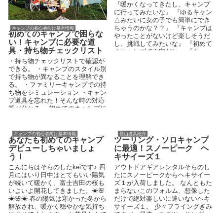
『暖かくなってきたし、キャンプ
に行ってみたいな』 『ゆるキャン
△みたいに女の子でも簡単にでき
ちゃうのかな？？』 『キャンプは
キャンプの初心者向け基本情報
初めてのキャンプで困らな
やったことがないけど楽しそうだ
い！キャンプに必要な道
し、挑戦してみたいな』 『初めて
具・持ち物チェックリスト
のキャンプで不安だな』 『やっ...
・持ち物チェックリストで確認が
できる。 ・キャンプのスタイル別
で持ち物が異なることを理解でき
る。 ・ファミリーキャンプでの持
ち物をシミュレーション ・キャン
プ道具を忘れた！そんな時の対応
策が分かる。 初めてのキャンプに
行ってみよう！...
キャンプの初心者向け基本情報
登山道具紹介
あなたも初めてのキャンプ
ツーリング・ソロキャンプ
デビューしちゃいましょ
に最適！スノーピーク ヘ
う！
キサイーズ１
こんにちはそらのしたkeiです♪ 四
アウトドアギアレンタルそらのし
月にはいり日中はとてもいい陽気
たにスノーピークからヘキサイー
が続いて暖かく、富士吉田の桜も
ズ１が入荷しました。 なんともた
いよいよ開花してきました。☀🌸
まらないこのフォルム、想像した
☀🌸☀ 春の陽気は寒かった冬から
だけで絶対楽しいに違いないヘキ
解放され、暖かく穏やかな気持ち
サイーズ１。 少々フライングぎみ
にさせてくれます。 お花見なんて
ですが、早速、このツーリング・