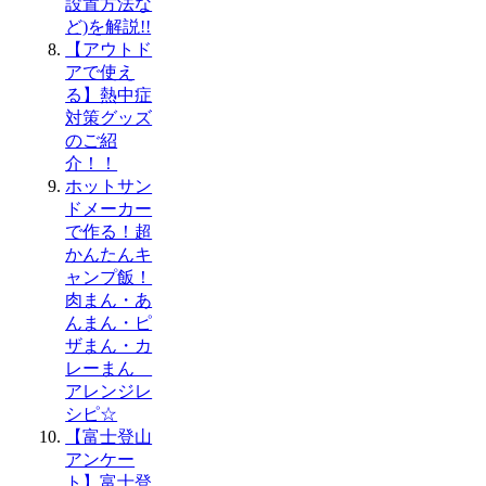
設置方法な
ど)を解説!!
【アウトド
アで使え
る】熱中症
対策グッズ
のご紹
介！！
ホットサン
ドメーカー
で作る！超
かんたんキ
ャンプ飯！
肉まん・あ
んまん・ピ
ザまん・カ
レーまん
アレンジレ
シピ☆
【富士登山
アンケー
ト】富士登