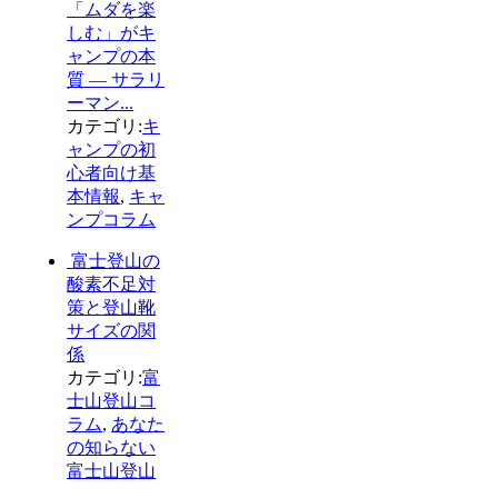
「ムダを楽
しむ」がキ
ャンプの本
質 ― サラリ
ーマン...
カテゴリ:
キ
ャンプの初
心者向け基
本情報
,
キャ
ンプコラム
富士登山の
酸素不足対
策と登山靴
サイズの関
係
カテゴリ:
富
士山登山コ
ラム
,
あなた
の知らない
富士山登山