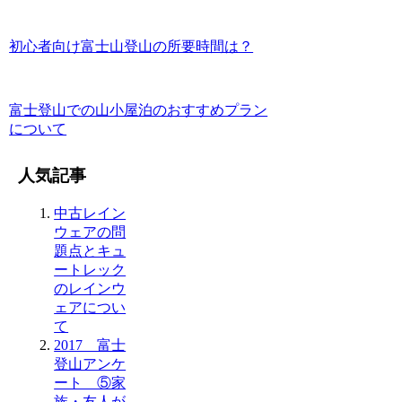
初心者向け富士山登山の所要時間は？
富士登山での山小屋泊のおすすめプラン
について
人気記事
中古レイン
ウェアの問
題点とキュ
ートレック
のレインウ
ェアについ
て
2017 富士
登山アンケ
ート ⑤家
族・友人が