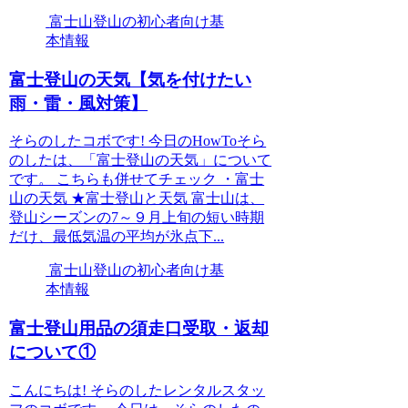
富士山登山の初心者向け基
本情報
富士登山の天気【気を付けたい
雨・雷・風対策】
そらのしたコボです! 今日のHowToそら
のしたは、「富士登山の天気」について
です。 こちらも併せてチェック ・富士
山の天気 ★富士登山と天気 富士山は、
登山シーズンの7～９月上旬の短い時期
だけ、最低気温の平均が氷点下...
富士山登山の初心者向け基
本情報
富士登山用品の須走口受取・返却
について①
こんにちは! そらのしたレンタルスタッ