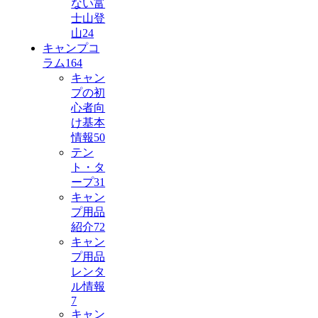
ない富
士山登
山
24
キャンプコ
ラム
164
キャン
プの初
心者向
け基本
情報
50
テン
ト・タ
ープ
31
キャン
プ用品
紹介
72
キャン
プ用品
レンタ
ル情報
7
キャン