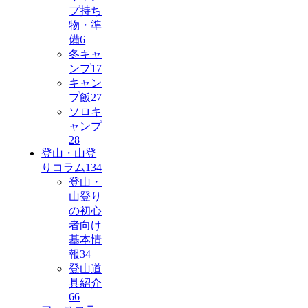
プ持ち
物・準
備
6
冬キャ
ンプ
17
キャン
プ飯
27
ソロキ
ャンプ
28
登山・山登
りコラム
134
登山・
山登り
の初心
者向け
基本情
報
34
登山道
具紹介
66