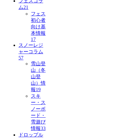
フェスコラ
ム
21
フェス
初心者
向け基
本情報
17
スノーレジ
ャーコラム
57
雪山登
山（冬
山登
山）情
報
19
スキ
ー・ス
ノーボ
ード・
雪遊び
情報
33
ドロップル