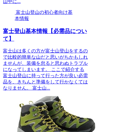
山中に...
富士山登山の初心者向け基
本情報
富士登山基本情報【必需品につい
て】
富士山は多くの方が富士山登山をするの
で比較的簡単な山だと思いがちかもしれ
ませんが、装備を怠ると思わぬトラブル
になってしまいます。 ここで紹介する
富士山登山に持って行った方が良い必需
品を、きちんと準備をして行かなくては
なりません。 富士山...