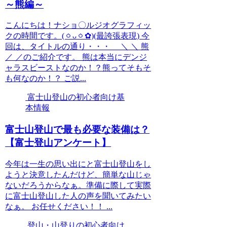
～熊編～
こんにちは！ナショ〇ルジオグラフィッ
クの時間です。(ㆁᴗㆁ✿)(最誇張表現) 今
回は、タイトルの通り・・・ ＼ ＼ 熊
／ ／のご紹介です。 熊は本当にデンジ
ャラスビーストなのか！？熊ってそもそ
も何なのか！？ ご説...
富士山登山の初心者向け基
本情報
富士山登山で最も必要な装備は？
【富士登山アンケート】
今年は一生の思い出にと富士山登山をし
ようと決意したんだけど、簡単な山じゃ
ないだろうからなぁ。準備に際して実際
に富士山登山した人の声を聞いてみたい
なぁ。 お任せください！！ ...
登山・山登りの初心者向け