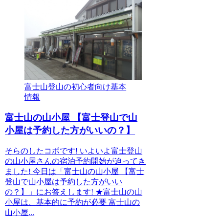
富士山登山の初心者向け基本
情報
富士山の山小屋 【富士登山で山
小屋は予約した方がいいの？】
そらのしたコボです! いよいよ富士登山
の山小屋さんの宿泊予約開始が迫ってき
ました! 今日は「富士山の山小屋 【富士
登山で山小屋は予約した方がいい
の？】」にお答えします! ★富士山の山
小屋は、基本的に予約が必要 富士山の
山小屋...