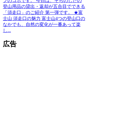
フのコボです。 今日は、そらのしたの
登山用品の貸出・返却が五合目でできる
「須走口」のご紹介 第一弾です。 ★富
士山 須走口の魅力 富士山4つの登山口の
なかでも、自然の変化が一番あって楽
し...
広告