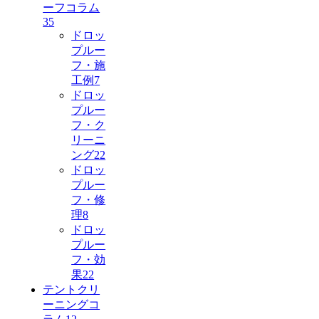
ーフコラム
35
ドロッ
プルー
フ・施
工例
7
ドロッ
プルー
フ・ク
リーニ
ング
22
ドロッ
プルー
フ・修
理
8
ドロッ
プルー
フ・効
果
22
テントクリ
ーニングコ