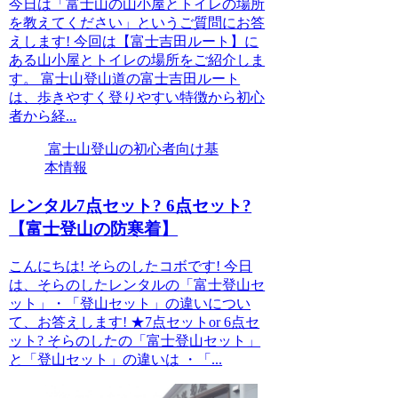
今日は「富士山の山小屋とトイレの場所
を教えてください」というご質問にお答
えします! 今回は【富士吉田ルート】に
ある山小屋とトイレの場所をご紹介しま
す。 富士山登山道の富士吉田ルート
は、歩きやすく登りやすい特徴から初心
者から経...
富士山登山の初心者向け基
本情報
レンタル7点セット? 6点セット?
【富士登山の防寒着】
こんにちは! そらのしたコボです! 今日
は、そらのしたレンタルの「富士登山セ
ット」・「登山セット」の違いについ
て、お答えします! ★7点セットor 6点セ
ット? そらのしたの「富士登山セット」
と「登山セット」の違いは ・「...