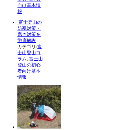
向け基本情
報
富士登山の
防寒対策・
寒さ対策を
徹底解説
カテゴリ:
富
士山登山コ
ラム
,
富士山
登山の初心
者向け基本
情報