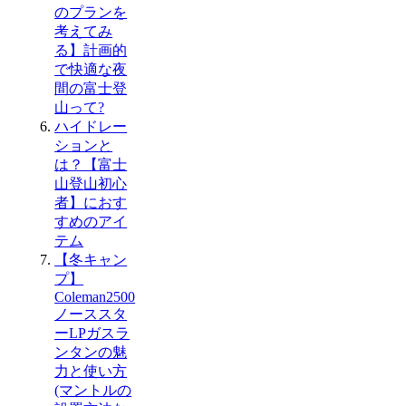
のプランを
考えてみ
る】計画的
で快適な夜
間の富士登
山って?
ハイドレー
ションと
は？【富士
山登山初心
者】におす
すめのアイ
テム
【冬キャン
プ】
Coleman2500
ノーススタ
ーLPガスラ
ンタンの魅
力と使い方
(マントルの