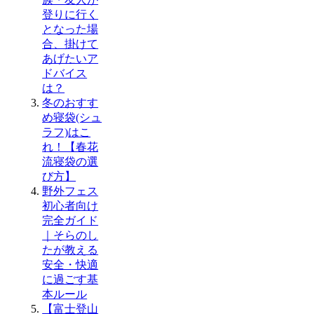
登りに行く
となった場
合、掛けて
あげたいア
ドバイス
は？
冬のおすす
め寝袋(シュ
ラフ)はこ
れ！【春花
流寝袋の選
び方】
野外フェス
初心者向け
完全ガイド
｜そらのし
たが教える
安全・快適
に過ごす基
本ルール
【富士登山