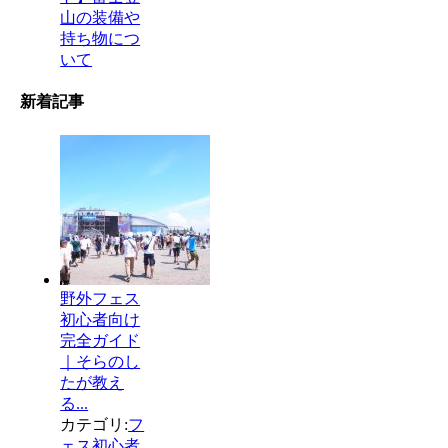
山の装備や
持ち物につ
いて
新着記事
野外フェス
初心者向け
完全ガイド
｜そらのし
たが教え
る...
カテゴリ:
フ
ェス初心者