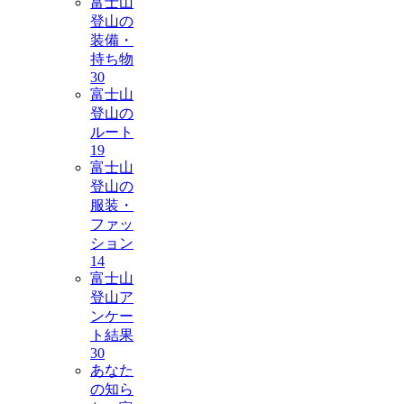
富士山
登山の
装備・
持ち物
30
富士山
登山の
ルート
19
富士山
登山の
服装・
ファッ
ション
14
富士山
登山ア
ンケー
ト結果
30
あなた
の知ら