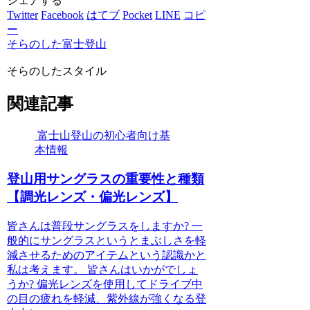
シェアする
Twitter
Facebook
はてブ
Pocket
LINE
コピ
ー
そらのした富士登山
そらのしたスタイル
関連記事
富士山登山の初心者向け基
本情報
登山用サングラスの重要性と種類
【調光レンズ・偏光レンズ】
皆さんは普段サングラスをしますか? 一
般的にサングラスというとまぶしさを軽
減させるためのアイテムという認識かと
私は考えます。 皆さんはいかがでしょ
うか? 偏光レンズを使用してドライブ中
の目の疲れを軽減、紫外線が強くなる登