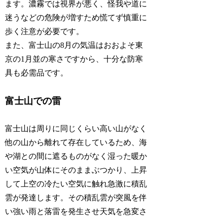
ます。濃霧では視界が悪く、怪我や道に
迷うなどの危険が増すため慌てず慎重に
歩く注意が必要です。
また、富士山の8月の気温はおおよそ東
京の1月並の寒さですから、十分な防寒
具も必需品です。
富士山での雷
富士山は周りに同じくらい高い山がなく
他の山から離れて存在しているため、海
や湖との間に遮るものがなく湿った暖か
い空気が山体にそのままぶつかり、上昇
して上空の冷たい空気に触れ急激に積乱
雲が発達します。その積乱雲が突風を伴
い強い雨と落雷を発生させ天気を急変さ