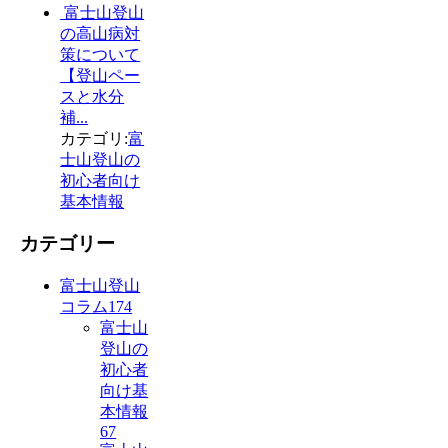
富士山登山
の高山病対
策について
【登山ペー
スと水分
補...
カテゴリ:
富
士山登山の
初心者向け
基本情報
カテゴリー
富士山登山
コラム
174
富士山
登山の
初心者
向け基
本情報
67