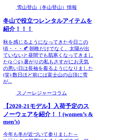
雪山登山（冬山登山）情報
冬山で役立つレンタルアイテムを
紹介！！！
秋を感じるようになってきた今日この
頃・・・🍂 朝晩だけでなく、太陽が出
ていないと昼間でも肌寒くなってきまし
た(≧◇≦) 暑がりの私もさすがにお天気
の悪い日は長袖を着るようになりました
(笑) 数日ほど前には富士山の山頂に雪
が...
スノーレジャーコラム
【2020-21モデル】入荷予定のス
ノーウェアを紹介！！(women’s &
men’s)
今年も冬が近づいて参りました～