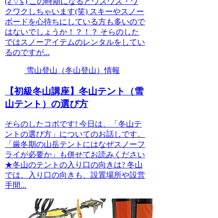
(≧▽≦) この時期になるとウズウズ・ワ
クワクしちゃいます(笑) スキーやスノー
ボードを心待ちにしている方も多いので
はないでしょうか！？！？ そらのした
ではスノーアイテムのレンタルをしてい
るのですが...
雪山登山（冬山登山）情報
【初級冬山講座】冬山テント（雪
山テント）の選び方
そらのしたコボです! 今日は、「冬山テ
ントの選び方」についてのお話しです。
「厳冬期の山岳テントにはなぜスノーフ
ライが必要か」も併せてお読みください
★冬山のテントの入り口の向きは? 冬山
では、入り口の向きも、設置場所や設営
手間...