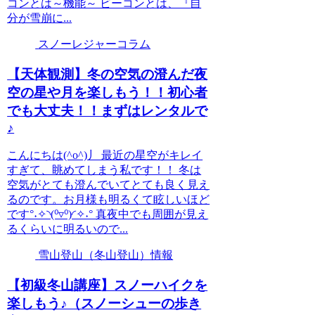
コンとは～機能～ ビーコンとは、『自
分が雪崩に...
スノーレジャーコラム
【天体観測】冬の空気の澄んだ夜
空の星や月を楽しもう！！初心者
でも大丈夫！！まずはレンタルで
♪
こんにちは(^o^)丿 最近の星空がキレイ
すぎて、眺めてしまう私です！！ 冬は
空気がとても澄んでいてとても良く見え
るのです。お月様も明るくて眩しいほど
です°˖✧◝(⁰▿⁰)◜✧˖° 真夜中でも周囲が見え
るくらいに明るいので...
雪山登山（冬山登山）情報
【初級冬山講座】スノーハイクを
楽しもう♪（スノーシューの歩き