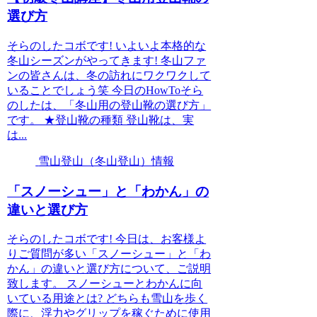
選び方
そらのしたコボです! いよいよ本格的な
冬山シーズンがやってきます! 冬山ファ
ンの皆さんは、冬の訪れにワクワクして
いることでしょう笑 今日のHowToそら
のしたは、「冬山用の登山靴の選び方」
です。 ★登山靴の種類 登山靴は、実
は...
雪山登山（冬山登山）情報
「スノーシュー」と「わかん」の
違いと選び方
そらのしたコボです! 今日は、お客様よ
りご質問が多い「スノーシュー」と「わ
かん」の違いと選び方について、ご説明
致します。 スノーシューとわかんに向
いている用途とは? どちらも雪山を歩く
際に、浮力やグリップを稼ぐために使用