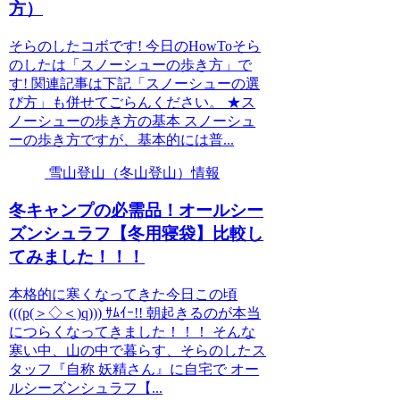
方）
そらのしたコボです! 今日のHowToそら
のしたは「スノーシューの歩き方」で
す! 関連記事は下記「スノーシューの選
び方」も併せてごらんください。 ★ス
ノーシューの歩き方の基本 スノーシュ
ーの歩き方ですが、基本的には普...
雪山登山（冬山登山）情報
冬キャンプの必需品！オールシー
ズンシュラフ【冬用寝袋】比較し
てみました！！！
本格的に寒くなってきた今日この頃
(((p(＞◇＜)q))) ｻﾑｲｰ!! 朝起きるのが本当
につらくなってきました！！！ そんな
寒い中、山の中で暮らす、そらのしたス
タッフ『自称 妖精さん』に自宅で オー
ルシーズンシュラフ【...