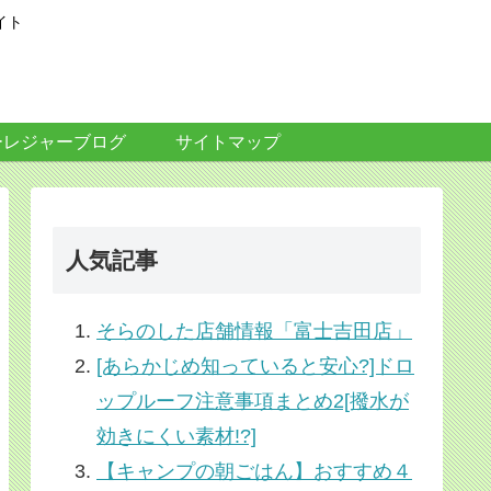
イト
ーレジャーブログ
サイトマップ
人気記事
そらのした店舗情報「富士吉田店」
[あらかじめ知っていると安心?]ドロ
ップルーフ注意事項まとめ2[撥水が
効きにくい素材!?]
【キャンプの朝ごはん】おすすめ４