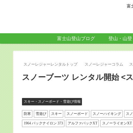
富
富士山登山ブログ
登山・山登
スノーレジャーレンタルトップ
スノーレジャーコラム
スノーブーツ レンタル開始 <
スキー・スノーボード・雪遊び情報
防寒
雪遊び
スキー
スノーボード
スノーハイキング
スノ
1964 パックナイロン 373
アルファパックXT
スノーライオンXT