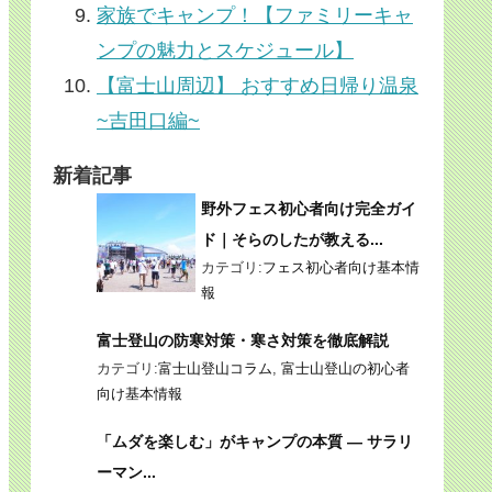
家族でキャンプ！【ファミリーキャ
ンプの魅力とスケジュール】
【富士山周辺】 おすすめ日帰り温泉
~吉田口編~
新着記事
野外フェス初心者向け完全ガイ
ド｜そらのしたが教える...
カテゴリ:
フェス初心者向け基本情
報
富士登山の防寒対策・寒さ対策を徹底解説
カテゴリ:
富士山登山コラム
,
富士山登山の初心者
向け基本情報
「ムダを楽しむ」がキャンプの本質 ― サラリ
ーマン...