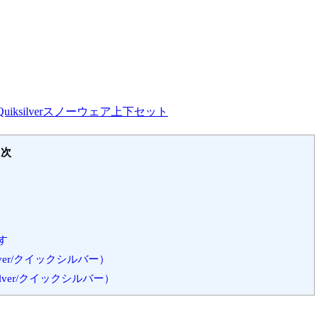
Quiksilverスノーウェア上下セット
目次
す
ilver/クイックシルバー）
ilver/クイックシルバー）