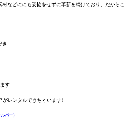
素材などににも妥協をせずに革新を続けており、だからこ
好き
きます
ウェアがレンタルできちゃいます!
クシルバー）