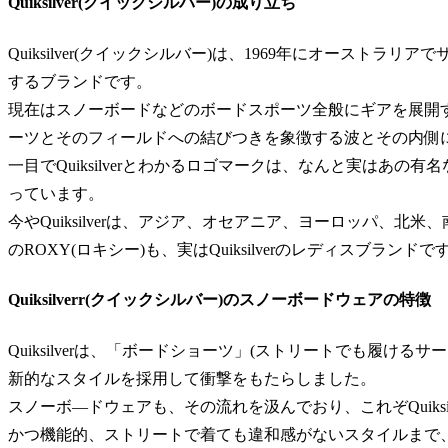
Quiksilver(クイックシルバー)の成り立ち
Quiksilver(クイックシルバー)は、1969年にオースト
するブランドです。
現在はスノーボードなどのボードスポーツ全般にギアを展開
ーツとそのフィールドへの結びつきを象徴する波とその内側
一目でQuiksilverとわかるロゴマークは、なんと実はあ
っています。
今やQuiksilverは、アジア、オセアニア、ヨーロッパ、
のROXY(ロキシー)も、実はQuiksilverのレディスブランドで
Quiksilverr(クイックシルバー)のスノーボードウェアの特徴
Quiksilverは、「ボードショーツ」(ストリートでも履け
新的なスタイルを採用して衝撃をもたらしました。
スノーボ―ドウェアも、その流れを汲んでおり、これぞQuiks
かつ機能的、ストリートで着ても違和感がないスタイルまで