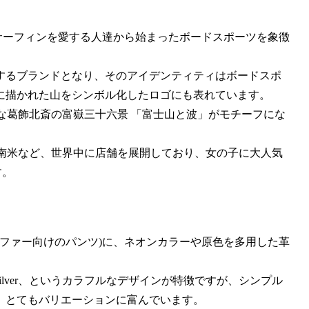
ラリアでサーフィンを愛する人達から始まったボードスポーツを象徴
するブランドとなり、そのアイデンティティはボードスポ
に描かれた山をシンボル化したロゴにも表れています。
の有名な葛飾北斎の富嶽三十六景 「富士山と波」がモチーフにな
北米、南米など、世界中に店舗を展開しており、女の子に大人気
す。
るサーファー向けのパンツ)に、ネオンカラーや原色を多用した革
ilver、というカラフルなデザインが特徴ですが、シンプル
、とてもバリエーションに富んでいます。