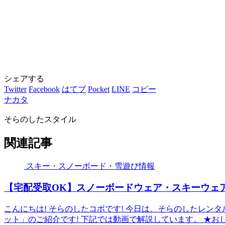
シェアする
Twitter
Facebook
はてブ
Pocket
LINE
コピー
ナカタ
そらのしたスタイル
関連記事
スキー・スノーボード・雪遊び情報
【宅配受取OK】スノーボードウェア・スキーウェア
こんにちは! そらのしたコボです! 今日は、そらのしたレ
ット」のご紹介です! 下記では動画で解説しています。 ★お