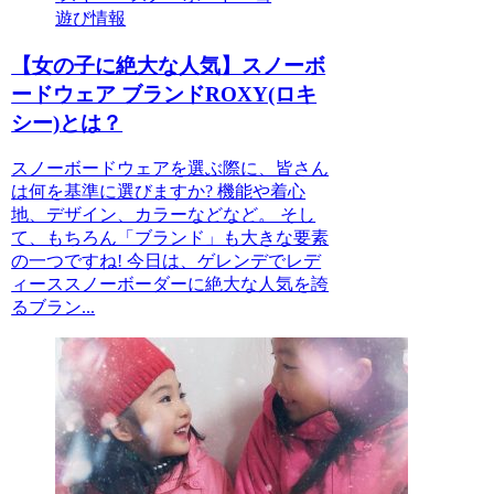
遊び情報
【女の子に絶大な人気】スノーボ
ードウェア ブランドROXY(ロキ
シー)とは？
スノーボードウェアを選ぶ際に、皆さん
は何を基準に選びますか? 機能や着心
地、デザイン、カラーなどなど。 そし
て、もちろん「ブランド」も大きな要素
の一つですね! 今日は、ゲレンデでレデ
ィーススノーボーダーに絶大な人気を誇
るブラン...