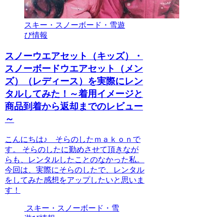
スキー・スノーボード・雪遊
び情報
スノーウエアセット（キッズ）・
スノーボードウエアセット（メン
ズ）（レディース）を実際にレン
タルしてみた！～着用イメージと
商品到着から返却までのレビュー
～
こんにちは♪ そらのしたｍａｋｏｎで
す。 そらのしたに勤めさせて頂きなが
らも、レンタルしたことのなかった私。
今回は、実際にそらのしたで、レンタル
をしてみた感想をアップしたいと思いま
す！
スキー・スノーボード・雪