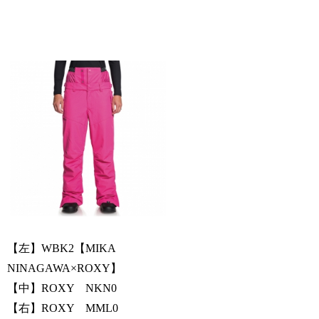
【左】WBK2【MIKA
NINAGAWA×ROXY】
【中】ROXY NKN0
【右】ROXY MML0