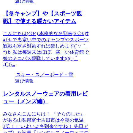
遊び情報
【冬キャンプ】や【スポーツ観
戦】で使える暖かいアイテム
こんにちは(^O^) 本格的な冬到来(≧◇≦)ｻ
ﾑｲﾖ- でも寒い中でのキャンプやスポーツ
観戦も寒さ対策すれば楽しめます(´▽｀
*)ｂ 私は毎週末はほぼ、寒ーい体育館で
娘のミニバス観戦しています((((；ﾟ
Дﾟ))...
スキー・スノーボード・雪
遊び情報
レンタルスノーウェアの着用レビ
ュー（メンズ編）
みなさんこんにちは！ 『そらのした』
がある山梨県富士吉田市は今朝の気温
3℃！！ いよいよ冬到来ですね！ 先日ア
ップした記事『レンタルスノーウェアの