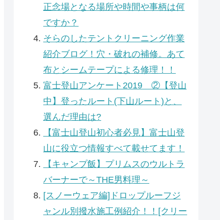
正念場となる場所や時間や事柄は何
ですか？
そらのしたテントクリーニング作業
紹介ブログ！穴・破れの補修。あて
布とシームテープによる修理！！
富士登山アンケート2019 ②【登山
中】登ったルート(下山ルート)と、
選んだ理由は?
【富士山登山初心者必見】富士山登
山に役立つ情報すべて載せてます！
【キャンプ飯】プリムスのウルトラ
バーナーで～THE男料理～
[スノーウェア編]ドロップルーフジ
ャンル別撥水施工例紹介！！[クリー