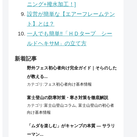
ニング+撥水加工！]
設営が簡単な【エアーフレームテン
ト】とは？
一人でも簡単‼「ＨＤタープ シー
ルドヘキサM」の立て方
新着記事
野外フェス初心者向け完全ガイド｜そらのした
が教える...
カテゴリ:
フェス初心者向け基本情報
富士登山の防寒対策・寒さ対策を徹底解説
カテゴリ:
富士山登山コラム
,
富士山登山の初心者
向け基本情報
「ムダを楽しむ」がキャンプの本質 ― サラリ
ーマン...