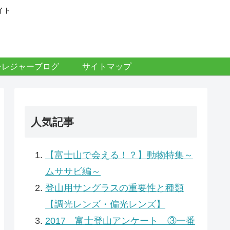
イト
ーレジャーブログ
サイトマップ
人気記事
【富士山で会える！？】動物特集～
ムササビ編～
登山用サングラスの重要性と種類
【調光レンズ・偏光レンズ】
2017 富士登山アンケート ③一番