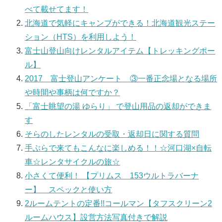
べて載せてます！
北海道で気軽にキャンプができる！北海道観光ステー
ション（HTS）を利用しよう！
富士山登山向けレンタルアイテム【トレッキングポー
ル】
2017 富士登山アンケート ③一番正念場となる場所
や時間や事柄は何ですか？
「富士眺望の湯 ゆらり」 で登山用品の返却ができま
す
そらのしたレンタルの受取・返却日に関する質問
手ぶらで来てもこんなに楽しめる！！☆河口湖×自転
車☆レンタサイクルの旅☆
小さくて便利！ 【プリムス 153ウルトラバーナ
ー】 スペックと使い方
2ルームテントの定番!!コールマン【タフスクリーン2
ルームハウス】設営方法写真付きで解説