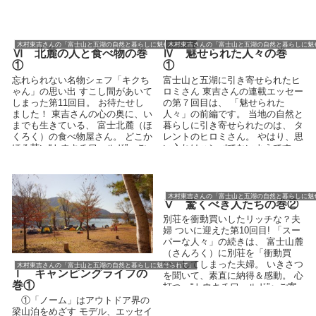
イクボー...
木村東吉さんの「富士山と五湖の自然と暮らしに魅せられて」
木村東吉さんの「富士山と五湖の自然と暮らしに魅
Ⅵ 北麓の人と食べ物の巻
Ⅳ 魅せられた人々の巻
①
①
忘れられない名物シェフ「キクち
富士山と五湖に引き寄せられたヒ
ゃん」の思い出 すこし間があいて
ロミさん 東吉さんの連載エッセー
しまった第11回目。 お待たせし
の第７回目は、 「魅せられた
ました！ 東吉さんの心の奥に、い
人々」の前編です。 当地の自然と
までも生きている、 富士北麓（ほ
暮らしに引き寄せられたのは、 タ
くろく）の食べ物屋さん。 どこか
レントのヒロミさん。 やはり、思
ほろ苦い“トウキチワールド”へご
い入れはハンパでないようです。
案内！ ...
（毎月25...
木村東吉さんの「富士山と五湖の自然と暮らしに魅
Ⅴ 驚くべき人たちの巻②
別荘を衝動買いしたリッチな？夫
婦 ついに迎えた第10回目! 「スー
パーな人々」の続きは、 富士山麓
（さんろく）に別荘を「衝動買
い」してしまった夫婦。 いきさつ
木村東吉さんの「富士山と五湖の自然と暮らしに魅せられて」
Ⅰ キャンピングライフの
を聞いて、素直に納得＆感動。 心
巻①
打つ、“トウキチワールド”へご案
内しまし...
①「ノーム」はアウトドア界の
梁山泊をめざす モデル、エッセイ