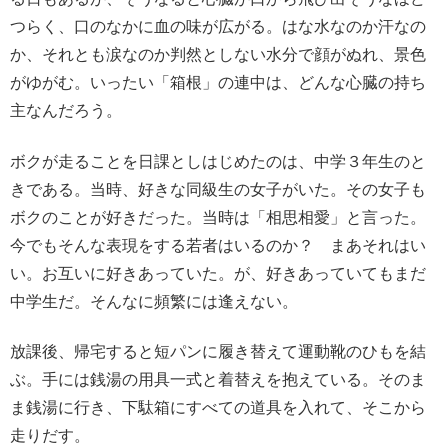
つらく、口のなかに血の味が広がる。はな水なのか汗なの
か、それとも涙なのか判然としない水分で顔がぬれ、景色
がゆがむ。いったい「箱根」の連中は、どんな心臓の持ち
主なんだろう。
ボクが走ることを日課としはじめたのは、中学３年生のと
きである。当時、好きな同級生の女子がいた。その女子も
ボクのことが好きだった。当時は「相思相愛」と言った。
今でもそんな表現をする若者はいるのか？ まあそれはい
い。お互いに好きあっていた。が、好きあっていてもまだ
中学生だ。そんなに頻繁には逢えない。
放課後、帰宅すると短パンに履き替えて運動靴のひもを結
ぶ。手には銭湯の用具一式と着替えを抱えている。そのま
ま銭湯に行き、下駄箱にすべての道具を入れて、そこから
走りだす。