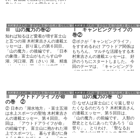
なご夫婦か...
身と心に、 どんな変化をもたらし
たのでしょうか...
木村東吉さんの「富士山と五湖の自然と暮らしに魅せられて」
木村東吉さんの「富士山と五湖の自然と暮らしに魅
Ⅲ 山の魔力の巻②
Ⅰ キャンピングライフの
巻②
知れば知るほど愛着が増す富士山
と五つの湖 木村東吉さんの連載エ
②ボクが「キャンピングライフ」
ッセーは、折り返しの第６回目。
をすすめるわけ アウトドア関係は
「山の魔力」の後編です。 「日本
もちろん、 マルチな活躍をする木
の象徴」富士山がもたらす山中
村東吉さんの連載エッセーは、 好
湖、河口湖、西（さい）湖、 精進
評のうちにスタートしました。 今
（しょうじ）湖、それに本栖（も
回のテーマは、「キャンピングラ
とす）湖という水...
イフの効用」。 そのほんとうの魅
力は、どこ...
木村東吉さんの「富士山と五湖の自然と暮らしに魅せられて」
木村東吉さんの「富士山と五湖の自然と暮らしに魅
Ⅱ アウトドアライフが命
Ⅲ 山の魔力の巻 ①
の巻 ②
① なぜ人は富士山にくり返し登り
たくなるのだろう？ 木村東吉さん
② 日本の「湖水地方」・富士五湖
の連載エッセー、第５回目は、
は水上スポーツの聖地 木村東吉さ
「山の魔力」の前編です。 人類の
んの連載エッセー、第４回目。 今
歴史とともにあったであろう「山
回は、「アウトドアライフが命」
登り」。 とりわけ、「聖なるお
の続編です。 富士山に抱かれた湖
山」富士山に登ることの 奥深い魅
上でスポーツし、 暮らす喜びに身
力の源泉を探...
も心も奪われてしまった、 「ウエ