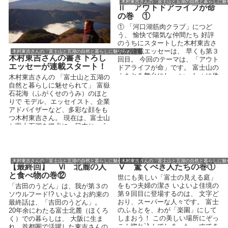
木村東吉さんの「富士山と五湖の自然と暮らしに魅
Ⅱ アウトドアライフが命
の巻 ①
① 「河口湖筋肉クラブ」につど
う、 愉快で陽気な仲間たち 好評
のうちにスタートした木村東吉さ
んの連載エッセーは、 早くも第３
木村東吉さんの「富士山と五湖の自然と暮らしに魅せられて」
木村東吉さんの書き下ろし
回目。 今回のテーマは、「アウト
エッセーが連載スタート！
ドアライフが命」です。 富士山の
ふもとを舞台にし、 いっしょに体
木村東吉さんの 「富士山と五湖の
を動かす...
自然と暮らしに魅せられて」 富嶽
石花海（ふがくせのうみ）のほと
りで モデル、エッセイスト、企業
アドバイザーなど、多彩な顔をも
つ木村東吉さん。 現在は、富士山
と富士五湖を拠点に、日本じゅう
を飛びまわ...
木村東吉さんの「富士山と五湖の自然と暮らしに魅せられて」
木村東吉さんの「富士山と五湖の自然と暮らしに魅
【最終回】 Ⅵ 北麓の人
Ⅴ 驚くべき人たちの巻①
と食べ物の巻⑫
世にも美しい「富士の見える庭」
をもつ夫婦の潔さ いよいよ佳境の
「吉田のうどん」は、我が第３の
第９回目に登場するのは、 文字ど
ソウルフード!? いよいよお約束の
おり、スーパーな人々です。 富士
最終話は、「吉田のうどん」。
のふもとを、わが「楽園」にして
20年余にわたる富士北麓（ほくろ
しまおう！ この美しい場所にぞっ
く）での暮らしは、 大阪に生ま
こん惚れ込んでしまった、 すてき
れ、首都圏で活躍した東吉さんの