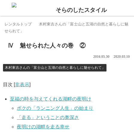
レンタルトップ
木村東吉さんの「富士山と五湖の自然と暮らしに魅
せられて」
Ⅳ 魅せられた人々の巻 ②
2016.05.30
2020.03.10
木村東吉さんの「富士山と五湖の自然と暮らしに魅せられて」
目次
[
非表示
]
至福の時を与えてくれる湖畔の夜明け
ボクの「ランニング人生」の始まり
「走る」ということの奥深さ
夜明けの湖畔を走る幸せ