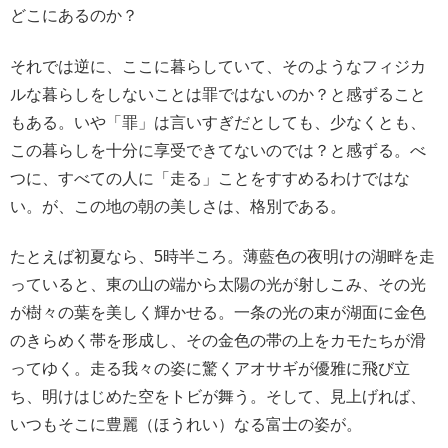
どこにあるのか？
それでは逆に、ここに暮らしていて、そのようなフィジカ
ルな暮らしをしないことは罪ではないのか？と感ずること
もある。いや「罪」は言いすぎだとしても、少なくとも、
この暮らしを十分に享受できてないのでは？と感ずる。べ
つに、すべての人に「走る」ことをすすめるわけではな
い。が、この地の朝の美しさは、格別である。
たとえば初夏なら、5時半ころ。薄藍色の夜明けの湖畔を走
っていると、東の山の端から太陽の光が射しこみ、その光
が樹々の葉を美しく輝かせる。一条の光の束が湖面に金色
のきらめく帯を形成し、その金色の帯の上をカモたちが滑
ってゆく。走る我々の姿に驚くアオサギが優雅に飛び立
ち、明けはじめた空をトビが舞う。そして、見上げれば、
いつもそこに豊麗（ほうれい）なる富士の姿が。