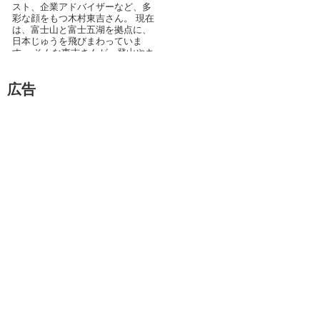
スト、企業アドバイザーなど、多
彩な顔をもつ木村東吉さん。 現在
は、富士山と富士五湖を拠点に、
日本じゅうを飛びまわっていま
す。 そんな東吉さんが、登山やキ
ャンプ、トレッキング...
広告