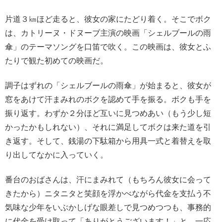
片道３㎞ほど走ると、彼女の家にたどり着く。そこでボク
は、カトリーヌ・ドヌーブ主演の映画「シェルブールの雨
傘」のテーマソングを口笛で吹く。この映画は、彼女とふ
たりで観た初めての映画だ。
調子はずれの「シェルブールの雨傘」が始まると、彼女が
窓をあけて汗まみれのボクを認めて手を振る。ボクも手を
振り返す。わずか２分ほど互いに見つめあい（もう少し短
かったかもしれない）、それに満足してボクは来た道を引
き返す。そして、銭湯の下駄箱から用具一式と着替えを取
り出してなかに入っていく。
番台のおばさんは、汗にまみれて（もちろん彼女に会って
きたから）ニタニタと笑顔を浮かべながら代金を支払う不
気味な少年をいぶかしげな眼差しで見つめつつも、事務的
に代金を受け取って「ありがとうございます！」と、一応