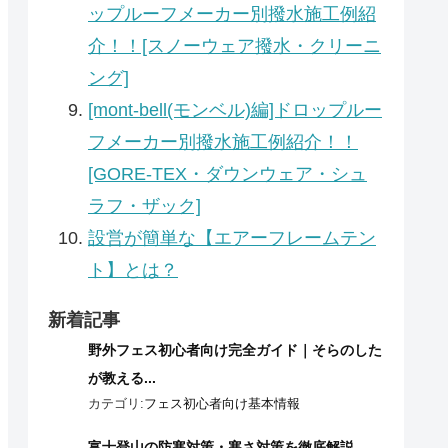
ップルーフメーカー別撥水施工例紹
介！！[スノーウェア撥水・クリーニ
ング]
[mont-bell(モンベル)編]ドロップルー
フメーカー別撥水施工例紹介！！
[GORE-TEX・ダウンウェア・シュ
ラフ・ザック]
設営が簡単な【エアーフレームテン
ト】とは？
新着記事
野外フェス初心者向け完全ガイド｜そらのした
が教える...
カテゴリ:
フェス初心者向け基本情報
富士登山の防寒対策・寒さ対策を徹底解説