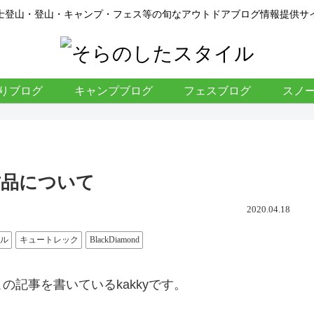
士登山・登山・キャンプ・フェス等の旬なアウトドアブログ情報提供サ
りブログ
キャンプブログ
フェスブログ
スノ
古品について
2020.04.18
ル
キュートレック
BlackDiamond
記事を書いているkakkyです。