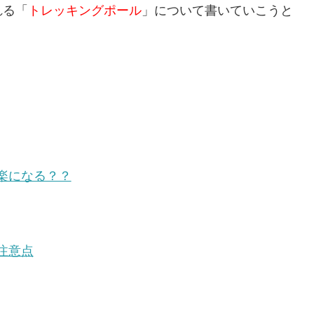
れる「
トレッキングポール
」について書いていこうと
楽になる？？
注意点