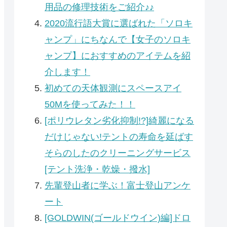
用品の修理技術をご紹介♪♪
2020流行語大賞に選ばれた「ソロキ
ャンプ」にちなんで【女子のソロキ
ャンプ】におすすめのアイテムを紹
介します！
初めての天体観測にスペースアイ
50Mを使ってみた！！
[ポリウレタン劣化抑制!?]綺麗になる
だけじゃない!テントの寿命を延ばす
そらのしたのクリーニングサービス
[テント洗浄・乾燥・撥水]
先輩登山者に学ぶ！富士登山アンケ
ート
[GOLDWIN(ゴールドウイン)編]ドロ