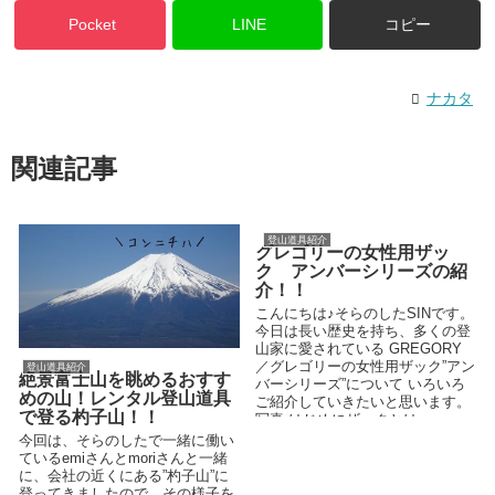
Pocket
LINE
コピー
ナカタ
関連記事
登山道具紹介
グレゴリーの女性用ザッ
ク アンバーシリーズの紹
介！！
こんにちは♪そらのしたSINです。
今日は長い歴史を持ち、多くの登
山家に愛されている GREGORY
／グレゴリーの女性用ザック”アン
登山道具紹介
絶景富士山を眺めるおすす
バーシリーズ”について いろいろ
めの山！レンタル登山道具
ご紹介していきたいと思います。
で登る杓子山！！
写真 はじめにザックとは ...
今回は、そらのしたで一緒に働い
ているemiさんとmoriさんと一緒
に、会社の近くにある”杓子山”に
登ってきましたので、その様子を