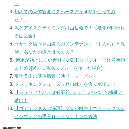
～
初めての天体観測にスペースアイ50Mを使ってみ
た！！
沢とアイスクライミングは山岳会で！【進化が問われ
る山岳会】
☆ザック編☆登山道具のメンテナンス（手入れ）と保
管。あなたの道具は大丈夫？
[撥水が効きにくい素材その2]ドロップルーフ注意事項
まとめ3[過去に防水スプレーを使った場合]
富士登山の基本情報【時期・シーズン】
トレッキングシューズ（登山靴）を選ぶポイント！
【シュラフカバーは必要?】シュラフカバーの機能と
選び方
【ゴアテックスの洗濯】プロが解説！ゴアテックスレ
インウェアの手入れ・メンテナンス方法