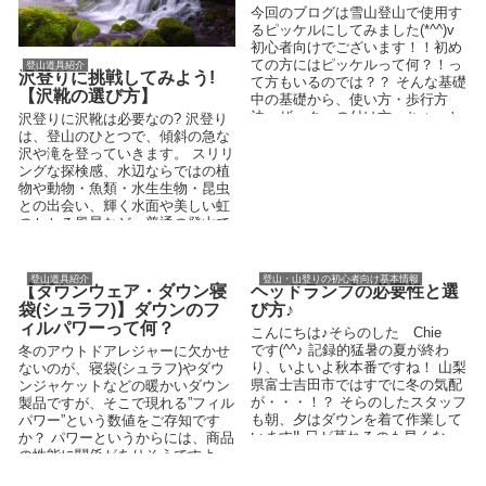
今回のブログは雪山登山で使用す
るピッケルにしてみました(*^^)v
初心者向けでございます！！初め
ての方にはピッケルって何？！っ
登山道具紹介
沢登りに挑戦してみよう!
て方もいるのでは？？ そんな基礎
【沢靴の選び方】
中の基礎から、使い方・歩行方
法、ザックへの付け方、ちょっと
沢登りに沢靴は必要なの? 沢登り
したメンテナンス方法まで詳しく
は、登山のひとつで、傾斜の急な
解説します。
沢や滝を登っていきます。 スリリ
ングな探検感、水辺ならではの植
物や動物・魚類・水生生物・昆虫
との出会い、輝く水面や美しい虹
のかかる風景など、普通の登山で
は味わえない冒...
登山道具紹介
登山・山登りの初心者向け基本情報
【ダウンウェア・ダウン寝
ヘッドランプの必要性と選
袋(シュラフ)】ダウンのフ
び方♪
ィルパワーって何？
こんにちは♪そらのした Chie
です(^^♪ 記録的猛暑の夏が終わ
冬のアウトドアレジャーに欠かせ
り、いよいよ秋本番ですね！ 山梨
ないのが、寝袋(シュラフ)やダウ
県富士吉田市ではすでに冬の気配
ンジャケットなどの暖かいダウン
が・・・！？ そらのしたスタッフ
製品ですが、そこで現れる”フィル
も朝、夕はダウンを着て作業して
パワー”という数値をご存知です
います‼ 日が暮れるのも早くな
か？ パワーというからには、商品
り、こ...
の性能に関係がありそうですよ
ね？ あるんです！ 今...