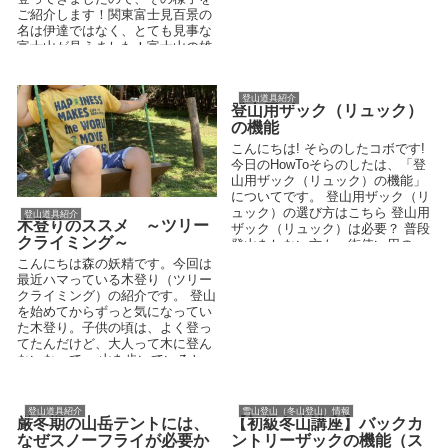
ご紹介します！関東富士見百景の
名は伊達ではなく、とても見事な
富士山が見えました！富士山の雄
大さがよく分かりますね
登山道具紹介
登山用ザック（リュック）
の機能
こんにちは! そらのしたコボです!
今日のHowToそらのしたは、「登
山用ザック（リュック）の機能」
についてです。 登山用ザック（リ
ュック）の選び方はこちら 登山用
登山道具紹介
木登りのススメ ～ツリー
ザック（リュック）は必要？ 普段
クライミング～
登山をしない方も、街使い用の
デ...
こんにちは森の妖精です。今回は
最近ハマっている木登り（ツリー
クライミング）の紹介です。 登山
を始めてからずっと気になってい
た木登り。子供の頃は、よく登っ
てたんだけど、大人って木に登ん
ないなって。 山を歩いていると、
たまにとても気...
登山道具紹介
雪山登山（冬山登山）情報
厳冬期の山岳テントには、
【初級冬山講座】バックカ
なぜスノーフライが必要か
ントリーザックの機能（ス