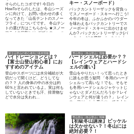
キー・スノーボード）
そらのしたコボです! 今日の
HowToそらのしたは、冬山シーズ
バックカントリーザックを背負っ
ンに向けて、お問い合わせの多く
てスノーボード・スキーへ行こう!
なってきた「山岳テントのスノー
今年の冬は、ふかふかのパウダー
フライ」についてです。 冬山テン
を味わえるバックカントリーでス
トの選び方はこちらから ★スノー
ノーボード・スキーに出かけませ
フライの役割とは ダブルウォール
んか? バックカントリーザック(バ
の山岳...
ックパック)の機能 バックカント
リーザック(バ...
富士山登山の初心者向け基本情報
雪山登山（冬山登山）情報
ハイドレーションとは？
ハードシェルは必要か？？
【富士山登山初心者】にお
【レインウェアとハードシ
すすめのアイテム
ェルの違い】
登山やスポーツには水分補給が大
雪山をやりたい！って思ったとき
切だって聞くけど、どうしてな
に誰もが思う疑問 「冬用のハード
の？？ 人の身体の中の水分は約
シェルって高いな！でも、そもそ
60％と言われているよ。実は何も
も冬用ハードシェルジャケットじ
していないときでも汗、排泄物な
ゃないとダメだんだろうか？レイ
どで水分は失われ...
ンウェアと何が違うの？」 レイン
ウェアだったら夏山やってる人な
ら持ってるし、それを雪...
雪山登山（冬山登山）情報
【初級冬山講座】ピッケル
は欠かせない？！冬山には
絶対必要？！