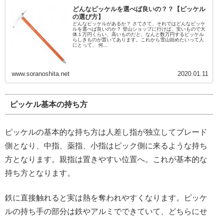
どんなピッケルを選べば良いの？？【ピッケル
の選び方】
どんなピッケルがあるか？ さてさて、それではどんなピッケ
ルを選べば良いのか？ 登山ショップに行けば、安いもので大
体１万円くらい、高いものだと、なんと数万円するピッケル
らしきものが置いてあります。これから雪山始めたいって人
にとって、 何...
www.soranoshita.net
2020.01.11
ピッケル基本の持ち方
ピッケルの基本的な持ち方は人差し指が独立してブレード
側となり、中指、薬指、小指はピック側に来るような持ち
方となります。親指は置きやすい位置へ。これが基本的な
持ち方となります。
鉄に直接触れると実は熱を奪われやすくなります。ピッケ
ルの持ち手の部分は鉄やアルミでできていて、どちらにせ