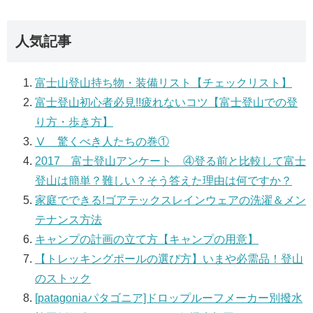
人気記事
富士山登山持ち物・装備リスト【チェックリスト】
富士登山初心者必見!!疲れないコツ【富士登山での登
り方・歩き方】
Ⅴ 驚くべき人たちの巻①
2017 富士登山アンケート ④登る前と比較して富士
登山は簡単？難しい？そう答えた理由は何ですか？
家庭でできる!ゴアテックスレインウェアの洗濯＆メン
テナンス方法
キャンプの計画の立て方【キャンプの用意】
【トレッキングポールの選び方】いまや必需品！登山
のストック
[patagoniaパタゴニア]ドロップルーフメーカー別撥水