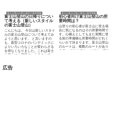
です。 ★富士登山の所要時間はル
ᴗㆁ✿) 今回は、富士山登山道【須
ートによっ...
走ルート】...
富士山登山の初心者向け基本情報
富士山登山の初心者向け基本情報
富士山登山の日帰りについ
初心者向け富士山登山の所
て考える（新しいスタイル
要時間は？
の富士山登山）
山登りの初心者が富士山に登る場
合に気になるのはその所要時間で
こんにちは。 今日は新しいスタイ
す。心構えとしてもまた実際に登
ルの富士山登山について考えてみ
る前の準備物も所要時間がどれく
ようと思います。 と言いますの
らいかで決まります。富士山登山
も、新型コロナのパンデミックに
のルートは、複数のルートがあり
よりいろいろなことが変わらざる
ます。 それらのルートによっては
を得なくなりました。これは富士
初心者向けの登りやすい...
山登山にも同様にいえることで
す。 富士山の登山の...
広告