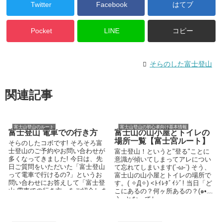
Twitter
Facebook
はてブ
Pocket
LINE
コピー
そらのした富士登山
関連記事
富士山登山のルート
富士山登山の初心者向け基本情報
富士登山 電車での行き方
富士山の山小屋とトイレの
場所一覧【富士宮ルート】
そらのしたコボです! そろそろ富
士登山のご予約やお問い合わせが
富士登山！というと"登る"ことに
多くなってきました! 今日は、先
意識が傾いてしまってアレについ
日ご質問をいただいた「富士登山
て忘れてしまいます(´-ω-`) そう、
って電車で行けるの?」というお
富士山の山小屋とトイレの場所で
問い合わせにお答えして「富士登
す。( ✧Д✧) <ﾄｲﾚﾀﾞｲｼﾞ! 当日「ど
山 電車での行き方」をご紹介しま
こにあるの？何ヶ所あるの？(๑•﹏
す。 ★電車で行く...
•)」となってし...