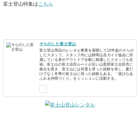
富士登山特集は
こちら
そらのした富士登山
富士登山用品のレンタル事業を展開して10年超のそらの
したスタッフ。スタッフ内には静岡山岳ガイド協会に所
属している者やアウトドア全般に精通したスタッフも在
籍。富士山の富士吉田ルートが近い山梨県富士吉田市に
拠点を置き、富士山には何度も登った経験を有し、夏だ
けでなく冬季の富士山に登った経験もある。「遊び心あ
ふれる仲間づくり」をミッションに活動する。