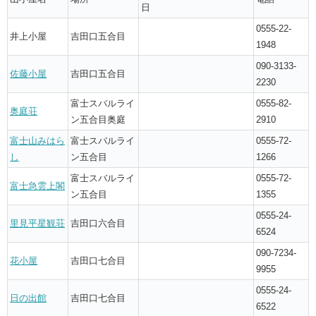
日
0555-22-
井上小屋
吉田口五合目
1948
090-3133-
佐藤小屋
吉田口五合目
2230
富士スバルライ
0555-82-
奥庭荘
ン五合目奥庭
2910
富士山みはら
富士スバルライ
0555-72-
し
ン五合目
1266
富士スバルライ
0555-72-
富士急雲上閣
ン五合目
1355
0555-24-
里見平星観荘
吉田口六合目
6524
090-7234-
花小屋
吉田口七合目
9955
0555-24-
日の出館
吉田口七合目
6522