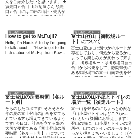
んをご紹介したいと思います。 ★
須走口五合目 山荘菊屋さん 須走
口五合目には二軒の山荘・売店が
あり、そのうちの一軒である山荘
菊屋さ...
富士山登山のルート
富士山登山のルート
How to get to Mt.Fuji!?
富士山登山【御殿場ルー
ト】について
Hello, I'm Haruka! Today I'm going
to talk about ... ''How to get to the
富士山登山には幾つかのルートが
fifth station of Mt.Fuji from Kaw...
存在しており、何処から登るかに
よっても楽しみ方が変わって来ま
す。 御殿場ルートは御殿場口新五
合目から出発をして、静岡県側に
ある御殿場市の富士山南東側を登
って山頂を目指すルートです。 そ
のコースの距離...
富士山登山のルート
富士山登山の初心者向け基本情報
富士登山の所要時間【各ル
富士山の山小屋とトイレの
ート別】
場所一覧【須走ルート】
そらのしたコボです! そろそろ今
富士山を登るのにちょっと心配な
年の夏の富士登山の計画を立てら
「山小屋やトイレはどこ？(๑•﹏
れている方も増えてきているよう
•)」という疑問にお答えします！
です! 今日は、計画を立てる際の
登山の前に、山小屋とトイレの場
大切な要素である「富士登山の所
所や、山でのトイレのルールをし
要時間【各ルート別】」について
っかり押さえちゃいましょう！(ㆁ