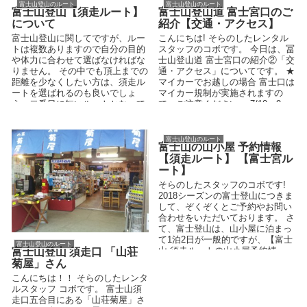
富士山登山のルート
富士山登山のルート
富士山登山【須走ルート】
富士山登山道 富士宮口のご
について
紹介【交通・アクセス】
富士山登山に関してですが、ルー
こんにちは! そらのしたレンタル
トは複数ありますので自分の目的
スタッフのコボです。 今日は、冨
や体力に合わせて選ばなければな
士山登山道 富士宮口の紹介②「交
りません。 その中でも頂上までの
通・アクセス」についてです。 ★
距離を少なくしたい方は、須走ル
マイカーでお越しの場合 富士口は
ートを選ばれるのも良いでしょ
マイカー規制が実施されますの
う。二番目に短いルートとなって
で、ご注意ください。 7/10～9...
いるからです。 🗻富士山登...
富士山登山のルート
富士山の山小屋 予約情報
【須走ルート】 【富士宮ル
ート】
そらのしたスタッフのコボです!
2018シーズンの富士登山につきま
して、ぞくぞくとご予約やお問い
合わせをいただいております。 さ
て、富士登山は、山小屋に泊まっ
て1泊2日が一般的ですが、【富士
富士山登山のルート
山 須走ルートの山小屋予約情
富士山登山 須走口 「山荘
報】・【富...
菊屋」さん
こんにちは！！ そらのしたレンタ
ルスタッフ コボです。 富士山須
走口五合目にある「山荘菊屋」さ