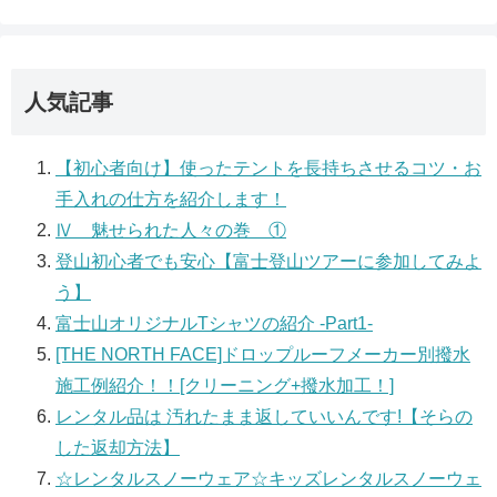
人気記事
【初心者向け】使ったテントを長持ちさせるコツ・お
手入れの仕方を紹介します！
Ⅳ 魅せられた人々の巻 ①
登山初心者でも安心【富士登山ツアーに参加してみよ
う】
富士山オリジナルTシャツの紹介 -Part1-
[THE NORTH FACE]ドロップルーフメーカー別撥水
施工例紹介！！[クリーニング+撥水加工！]
レンタル品は 汚れたまま返していいんです!【そらの
した返却方法】
☆レンタルスノーウェア☆キッズレンタルスノーウェ