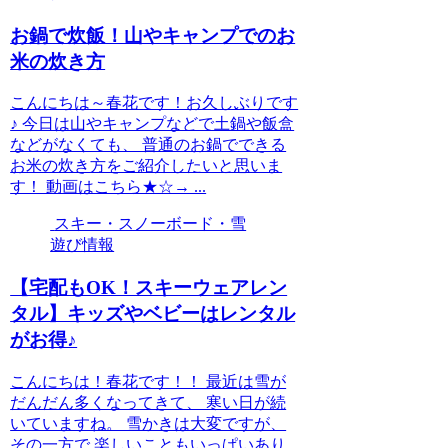
お鍋で炊飯！山やキャンプでのお
米の炊き方
こんにちは～春花です！お久しぶりです
♪ 今日は山やキャンプなどで土鍋や飯盒
などがなくても、 普通のお鍋でできる
お米の炊き方をご紹介したいと思いま
す！ 動画はこちら★☆→ ...
スキー・スノーボード・雪
遊び情報
【宅配もOK！スキーウェアレン
タル】キッズやベビーはレンタル
がお得♪
こんにちは！春花です！！ 最近は雪が
だんだん多くなってきて、 寒い日が続
いていますね。 雪かきは大変ですが、
その一方で 楽しいこともいっぱいあり