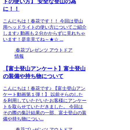
トの使い方】 安全な登山の為
に！！
こんにちは！春花です！！ 今回は登山
用ヘッドライトの使い方についてご紹介
します♪ 動画も２分かからずに見れちゃ
います！是非見てね～★☆ ...
春花プレゼンツ アウトドア
情報
【富士登山アンケート】富士登山
の装備や持ち物について
こんにちは！春花です♪ 【富士登山アン
ケート動画第１弾！】 以前そらのした
を利用していただいたお客様にアンケー
トを取らせていただきました。 今回は
その際の集計結果の一部、富士登山の装
備や持ち物につい...
春花プレゼンツ アウトドア