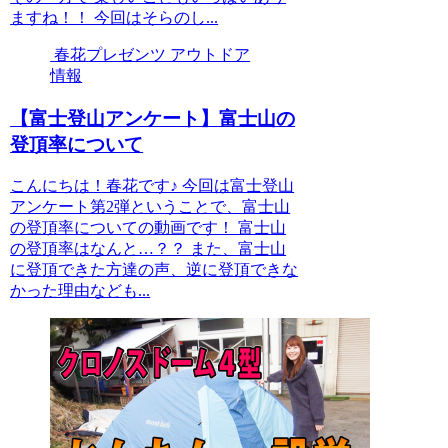
ますね！！ 今回はそらのし...
春花プレゼンツ アウトドア
情報
【富士登山アンケート】富士山の
登頂率について
こんにちは！春花です♪ 今回は富士登山
アンケート第2弾ということで、富士山
の登頂率についての動画です！ 富士山
の登頂率はなんと…？？ また、富士山
に登頂できた方達の声、逆に登頂できな
かった理由なども...