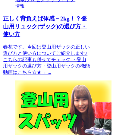
情報
正しく背負えば体感－2kg！？登
山用リュック(ザック)の選び方・
使い方
春花です。今回は登山用ザックの正しい
選び方と使い方についてご紹介します♪
こちらの記事も併せてチェック ・登山
用ザックの選び方・登山用ザックの機能
動画はこちら☆★→ ...