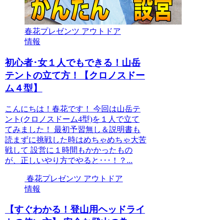
春花プレゼンツ アウトドア
情報
初心者･女１人でもできる！山岳
テントの立て方！【クロノスドー
ム４型】
こんにちは！春花です！ 今回は山岳テ
ント(クロノスドーム4型)を１人で立て
てみました！ 最初予習無し＆説明書も
読まずに挑戦した時はめちゃめちゃ大苦
戦して 設営に１時間もかかったもの
が、正しいやり方でやると･･･！？...
春花プレゼンツ アウトドア
情報
【すぐわかる！登山用ヘッドライ