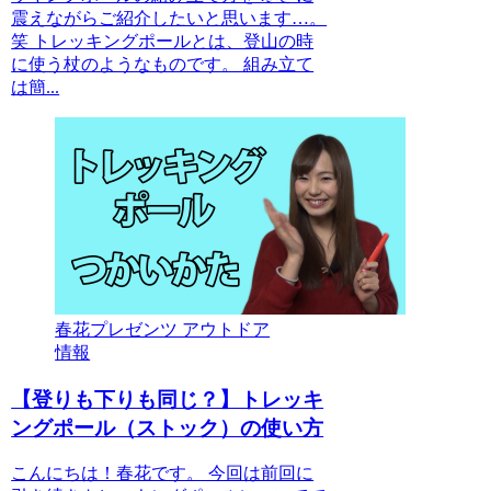
震えながらご紹介したいと思います…。
笑 トレッキングポールとは、登山の時
に使う杖のようなものです。 組み立て
は簡...
春花プレゼンツ アウトドア
情報
【登りも下りも同じ？】トレッキ
ングポール（ストック）の使い方
こんにちは！春花です。 今回は前回に