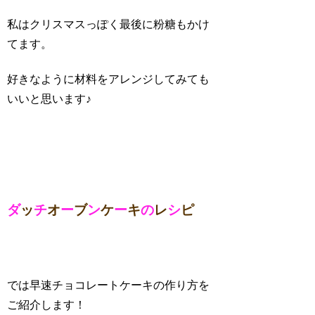
私はクリスマスっぽく最後に粉糖もかけ
てます。
好きなように材料をアレンジしてみても
いいと思います♪
ダ
ッ
チ
オ
ー
ブ
ン
ケ
ー
キ
の
レ
シ
ピ
では早速チョコレートケーキの作り方を
ご紹介します！