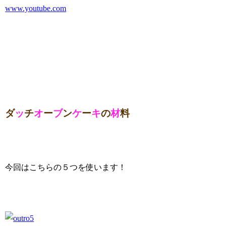
www.youtube.com
ダ
ッ
チ
オ
ー
ブ
ン
ケ
ー
キ
の
材
料
今回はこちらの５つを使います！