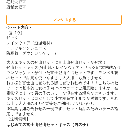
宅配受取可
店舗受取可
レンタルする
<セット内容>
（計4点）
ザック
レインウエア（透湿素材）
トレッキングシューズ
防寒着（ダウンジャケット）
大人気キッズの登山セットに富士山登山セットが登場！
登山セットキッズ(登山靴・レインウェア・ザック)に本格的なダ
ウンジャケットが付いた富士登山４点セットです。モンベル製
のセットで品質や使いやすさは大人用にも負けません。
お子様と富士山に登られる際にぜひお勧めです！！こちらのセ
ットでは基本的に女の子向けのカラーでご用意致しますが、在
庫状況によって男の子のカラーが混在する場合がございます。
キッズセットは目安として小学校高学年までが対象です。それ
以上は大人用のSサイズ等をご利用くださいませ。
※写真は組み合わせの一例です。セット商品のためカラーの指
定はできません。
【送料無料】
はじめての富士山登山セットキッズ（男の子）