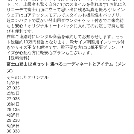
トして、上級者も驚く自分だけのスタイルを作れます! お気に入
りコーデで富士山頂に立って思い出に残る写真を撮ろう!レイン
ウェアはゴアテックスモデルでスタイルも機能性もバッチリ。
超コンパクトで暖かい登山用ダウンジャケット付きでご来光待
ちも安心！オリジナルトートバックに入れてのお渡しで持ち運
びも便利です。
在庫ご連絡時にレンタル商品を確約してお知らせします。セッ
ト総額約10万円相当となります。靴サイズ調整用インソール付
きでサイズ不安も解消です。靴不要な方には靴不要プラン、サ
イズが心配な方に靴安心プランもございます。
【送料無料】
富士山登山12点セット 選べるコーディネートとアイテム（メン
ズ）
そらのしたオリジナル
1泊2日
27,035
2泊3日
27,035
3泊4日
28,135
4泊5日
29,238
5泊6日
30,338