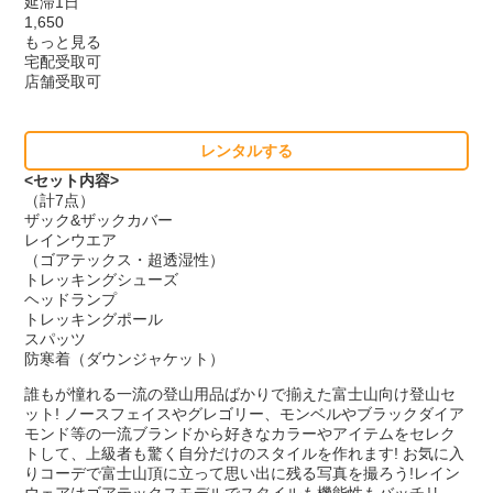
延滞1日
1,650
もっと見る
宅配受取可
店舗受取可
レンタルする
<セット内容>
（計7点）
ザック&ザックカバー
レインウエア
（ゴアテックス・超透湿性）
トレッキングシューズ
ヘッドランプ
トレッキングポール
スパッツ
防寒着（ダウンジャケット）
誰もが憧れる一流の登山用品ばかりで揃えた富士山向け登山セ
ット! ノースフェイスやグレゴリー、モンベルやブラックダイア
モンド等の一流ブランドから好きなカラーやアイテムをセレク
トして、上級者も驚く自分だけのスタイルを作れます! お気に入
りコーデで富士山頂に立って思い出に残る写真を撮ろう!レイン
ウェアはゴアテックスモデルでスタイルも機能性もバッチリ。