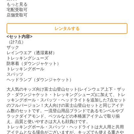
もっと見る
宅配受取可
店舗受取可
レンタルする
<セット内容>
（計7点）
ザック
レインウエア（透湿素材）
トレッキングシューズ
防寒着（ダウンジャケット）
トレッキングポール
スパッツ
ヘッドランプ（ダウンジャケット）
大人気のキッズ向け富士山登山セット(レインウェア上下・ザッ
ク・ダウンジャケット・トレッキングシューズ)に加えて、トレ
ッキングポール・スパッツ・ヘッドライトを追加した7点セット
のフルバージョン！大人向けの富士山登山セットと同じアイテ
ム数のセットです。一流登山用品ブランドであるモンベルやブ
ラックダイアモンド、ペツルなどの本格派アイテムで取り揃
え、品質と使いやすさは大人も顔負けです。
トレッキングポール・スパッツ・ヘッドライトは大人用と共用
アイテムとなる場合がございますが、キッズでも使える重さや