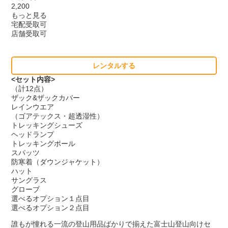
2,200
もっと見る
宅配受取可
店舗受取可
レンタルする
<セット内容>
（計12点）
ザック&ザックカバー
レインウエア
（ゴアテックス・超透湿性）
トレッキングシューズ
ヘッドランプ
トレッキングポール
スパッツ
防寒着（ダウンジャケット）
ハット
サングラス
グローブ
選べるオプション１点目
選べるオプション２点目
誰もが憧れる一流の登山用品ばかりで揃えた富士山登山向けセ