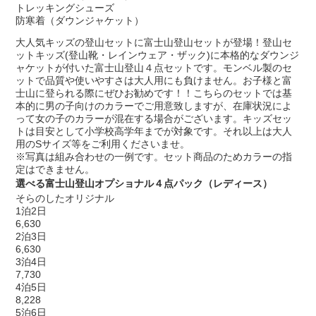
トレッキングシューズ
防寒着（ダウンジャケット）
大人気キッズの登山セットに富士山登山セットが登場！登山セ
ットキッズ(登山靴・レインウェア・ザック)に本格的なダウンジ
ャケットが付いた富士山登山４点セットです。モンベル製のセ
ットで品質や使いやすさは大人用にも負けません。お子様と富
士山に登られる際にぜひお勧めです！！こちらのセットでは基
本的に男の子向けのカラーでご用意致しますが、在庫状況によ
って女の子のカラーが混在する場合がございます。キッズセッ
トは目安として小学校高学年までが対象です。それ以上は大人
用のSサイズ等をご利用くださいませ。
※写真は組み合わせの一例です。セット商品のためカラーの指
定はできません。
選べる富士山登山オプショナル４点パック（レディース）
そらのしたオリジナル
1泊2日
6,630
2泊3日
6,630
3泊4日
7,730
4泊5日
8,228
5泊6日