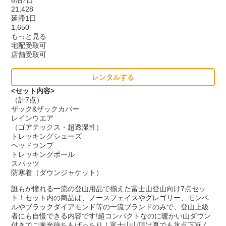
6泊7日
21,428
延滞1日
1,650
もっと見る
宅配受取可
店舗受取可
レンタルする
<セット内容>
（計7点）
ザック&ザックカバー
レインウエア
（ゴアテックス・超透湿性）
トレッキングシューズ
ヘッドランプ
トレッキングポール
スパッツ
防寒着（ダウンジャケット）
誰もが憧れる一流の登山用品で揃えた富士山登山向け7点セッ
ト！セット内の商品は、ノースフェイスやグレゴリー、モンベ
ルやブラックダイアモンド等の一流ブランドのみで、登山上級
者にも自慢できる内容です!超コンパクトなのに暖かい山ダウン
付きでご来光待ちもばっちり！富士山山頂は夏でも氷点下近く