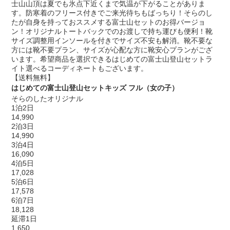
士山山頂は夏でも氷点下近くまで気温が下がることがありま
す。防寒着のフリース付きでご来光待ちもばっちり！そらのし
たが自身を持っておススメする富士山セットのお得バージョ
ン！オリジナルトートバックでのお渡しで持ち運びも便利！靴
サイズ調整用インソールを付きでサイズ不安も解消。靴不要な
方には靴不要プラン、サイズが心配な方に靴安心プランがござ
います。希望商品を選択できるはじめての富士山登山セットラ
イト選べるコーディネートもございます。
【送料無料】
はじめての富士山登山セットキッズ フル（女の子）
そらのしたオリジナル
1泊2日
14,990
2泊3日
14,990
3泊4日
16,090
4泊5日
17,028
5泊6日
17,578
6泊7日
18,128
延滞1日
1,650