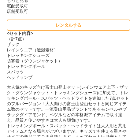
もっと見る
宅配受取可
店舗受取可
レンタルする
<セット内容>
（計7点）
ザック
レインウエア（透湿素材）
トレッキングシューズ
防寒着（ダウンジャケット）
トレッキングポール
スパッツ
ヘッドランプ
大人気のキッズ向け富士山登山セット(レインウェア上下・ザッ
ク・ダウンジャケット・トレッキングシューズ)に加えて、トレ
ッキングポール・スパッツ・ヘッドライトを追加した7点セット
のフルバージョン！大人向けの富士山登山セットと同じアイテ
ム数のセットです。一流登山用品ブランドであるモンベルやブ
ラックダイアモンド、ペツルなどの本格派アイテムで取り揃
え、品質と使いやすさは大人も顔負けです。
トレッキングポール・スパッツ・ヘッドライトは大人用と共用
アイテムとなる場合がございますが、キッズでも使える重さや
サイズの商品にてご用意致します。キッズセットは目安として