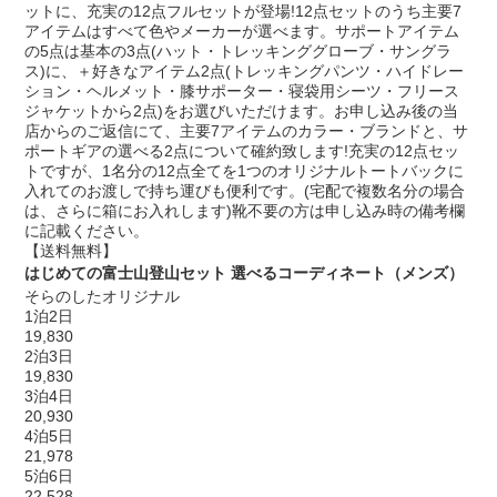
ットに、充実の12点フルセットが登場!12点セットのうち主要7
アイテムはすべて色やメーカーが選べます。サポートアイテム
の5点は基本の3点(ハット・トレッキンググローブ・サングラ
ス)に、＋好きなアイテム2点(トレッキングパンツ・ハイドレー
ション・ヘルメット・膝サポーター・寝袋用シーツ・フリース
ジャケットから2点)をお選びいただけます。お申し込み後の当
店からのご返信にて、主要7アイテムのカラー・ブランドと、サ
ポートギアの選べる2点について確約致します!充実の12点セッ
トですが、1名分の12点全てを1つのオリジナルトートバックに
入れてのお渡しで持ち運びも便利です。(宅配で複数名分の場合
は、さらに箱にお入れします)靴不要の方は申し込み時の備考欄
に記載ください。
【送料無料】
はじめての富士山登山セット 選べるコーディネート（メンズ）
そらのしたオリジナル
1泊2日
19,830
2泊3日
19,830
3泊4日
20,930
4泊5日
21,978
5泊6日
22,528