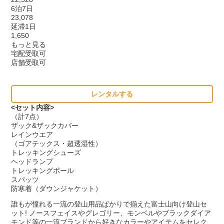
6泊7日
23,078
延滞1日
1,650
もっと見る
宅配受取可
店舗受取可
レンタルする
<セット内容>
（計7点）
ザック&ザックカバー
レインウエア
（ゴアテックス・超透湿性）
トレッキングシューズ
ヘッドランプ
トレッキングポール
スパッツ
防寒着（ダウンジャケット）
誰もが憧れる一流の登山用品ばかりで揃えた富士山向け登山セ
ット! ノースフェイスやグレゴリー、モンベルやブラックダイア
モンド等の一流ブランドから好きなカラーやアイテムをセレク