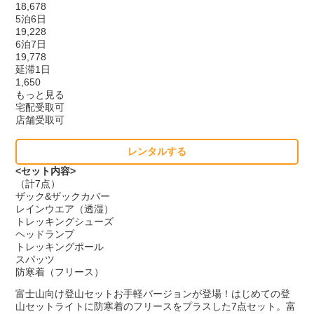
18,678
5泊6日
19,228
6泊7日
19,778
延滞1日
1,650
もっと見る
宅配受取可
店舗受取可
レンタルする
<セット内容>
（計7点）
ザック&ザックカバー
レインウエア（透湿）
トレッキングシューズ
ヘッドランプ
トレッキングポール
スパッツ
防寒着（フリース）
富士山向け登山セットお手軽バージョンが登場！はじめての登
山セットライトに防寒着のフリースをプラスした7点セット。富