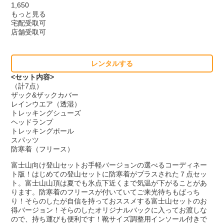
1,650
もっと見る
宅配受取可
店舗受取可
レンタルする
<セット内容>
（計7点）
ザック&ザックカバー
レインウエア（透湿）
トレッキングシューズ
ヘッドランプ
トレッキングポール
スパッツ
防寒着（フリース）
富士山向け登山セットお手軽バージョンの選べるコーディネー
ト版！はじめての登山セットに防寒着がプラスされた７点セッ
ト。富士山山頂は夏でも氷点下近くまで気温が下がることがあ
ります。防寒着のフリースが付いていてご来光待ちもばっち
り！そらのしたが自信を持っておススメする富士山セットのお
得バージョン！そらのしたオリジナルバックに入ってお渡しな
ので、持ち運びも便利です！靴サイズ調整用インソール付きで