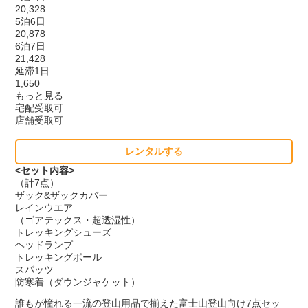
20,328
5泊6日
20,878
6泊7日
21,428
延滞1日
1,650
もっと見る
宅配受取可
店舗受取可
レンタルする
<セット内容>
（計7点）
ザック&ザックカバー
レインウエア
（ゴアテックス・超透湿性）
トレッキングシューズ
ヘッドランプ
トレッキングポール
スパッツ
防寒着（ダウンジャケット）
誰もが憧れる一流の登山用品で揃えた富士山登山向け7点セッ