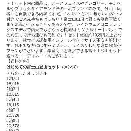
ト！セット内の商品は、ノースフェイスやグレゴリー、モンベ
ルやブラックダイアモンド等の一流ブランドのみで、登山上級
者にも自慢できる内容です!超コンパクトなのに暖かい山ダウン
付きでご来光待ちもばっちり！富士山山頂は夏でも氷点下近く
まで気温が下がることがあるのです。レインウェアはゴアテッ
クスモデルで雨天でもさらっと快適!オリジナルトートバックで
のお渡しで持ち運びも便利です！セット総額約10万円以上とな
ります。靴サイズ調整用インソール付きでサイズ不安も解消で
す。靴不要な方には靴不要プラン、サイズが心配な方に靴安心
プランがございます。希望商品を選択できる富士山登山セット
選べるコーディネートもございます。
【送料無料】
はじめての富士山登山セット（メンズ）
そらのしたオリジナル
1泊2日
18,015
2泊3日
18,015
3泊4日
19,115
4泊5日
20,328
5泊6日
20,878