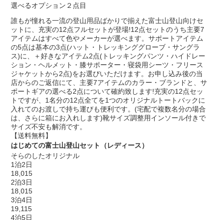
選べるオプション２点目
誰もが憧れる一流の登山用品ばかりで揃えた富士山登山向けセ
ットに、充実の12点フルセットが登場!12点セットのうち主要7
アイテムはすべて色やメーカーが選べます。サポートアイテム
の5点は基本の3点(ハット・トレッキンググローブ・サングラ
ス)に、＋好きなアイテム2点(トレッキングパンツ・ハイドレー
ション・ヘルメット・膝サポーター・寝袋用シーツ・フリース
ジャケットから2点)をお選びいただけます。お申し込み後の当
店からのご返信にて、主要7アイテムのカラー・ブランドと、サ
ポートギアの選べる2点について確約致します!充実の12点セッ
トですが、1名分の12点全てを1つのオリジナルトートバックに
入れてのお渡しで持ち運びも便利です。(宅配で複数名分の場合
は、さらに箱にお入れします)靴サイズ調整用インソール付きで
サイズ不安も解消です。
【送料無料】
はじめての富士山登山セット（レディース）
そらのしたオリジナル
1泊2日
18,015
2泊3日
18,015
3泊4日
19,115
4泊5日