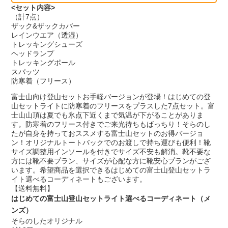
<セット内容>
（計7点）
ザック&ザックカバー
レインウエア（透湿）
トレッキングシューズ
ヘッドランプ
トレッキングポール
スパッツ
防寒着（フリース）
富士山向け登山セットお手軽バージョンが登場！はじめての登
山セットライトに防寒着のフリースをプラスした7点セット。富
士山山頂は夏でも氷点下近くまで気温が下がることがありま
す。防寒着のフリース付きでご来光待ちもばっちり！そらのし
たが自身を持っておススメする富士山セットのお得バージョ
ン！オリジナルトートバックでのお渡しで持ち運びも便利！靴
サイズ調整用インソールを付きでサイズ不安も解消。靴不要な
方には靴不要プラン、サイズが心配な方に靴安心プランがござ
います。希望商品を選択できるはじめての富士山登山セットラ
イト選べるコーディネートもございます。
【送料無料】
はじめての富士山登山セットライト選べるコーディネート（メ
ンズ）
そらのしたオリジナル