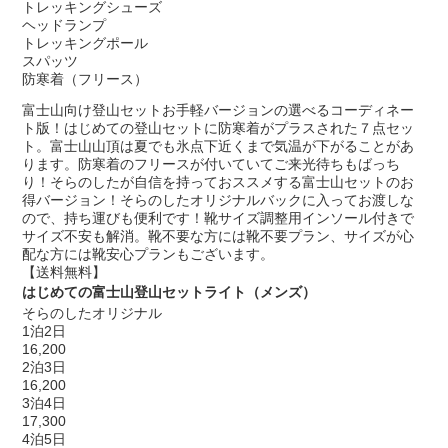
トレッキングシューズ
ヘッドランプ
トレッキングポール
スパッツ
防寒着（フリース）
富士山向け登山セットお手軽バージョンの選べるコーディネー
ト版！はじめての登山セットに防寒着がプラスされた７点セッ
ト。富士山山頂は夏でも氷点下近くまで気温が下がることがあ
ります。防寒着のフリースが付いていてご来光待ちもばっち
り！そらのしたが自信を持っておススメする富士山セットのお
得バージョン！そらのしたオリジナルバックに入ってお渡しな
ので、持ち運びも便利です！靴サイズ調整用インソール付きで
サイズ不安も解消。靴不要な方には靴不要プラン、サイズが心
配な方には靴安心プランもございます。
【送料無料】
はじめての富士山登山セットライト（メンズ）
そらのしたオリジナル
1泊2日
16,200
2泊3日
16,200
3泊4日
17,300
4泊5日