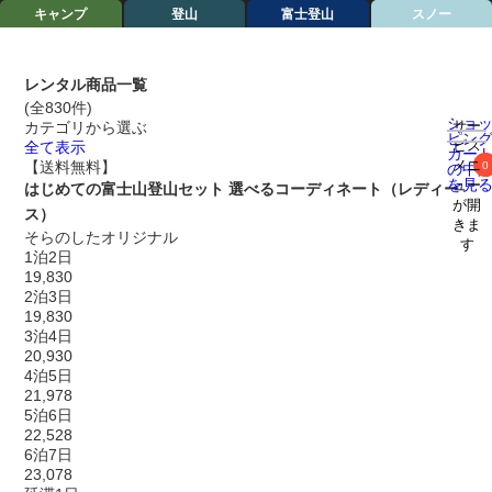
キャンプ
登山
富士登山
スノー
レンタル商品一覧
(全830件)
ショ
サー
カテゴリから選ぶ
ピン
ビス
全て表示
カー
メニ
【送料無料】
0
の中
を見
ュー
はじめての富士山登山セット 選べるコーディネート（レディー
が開
ス）
きま
そらのしたオリジナル
す
1泊2日
19,830
2泊3日
19,830
3泊4日
20,930
4泊5日
21,978
5泊6日
22,528
6泊7日
23,078