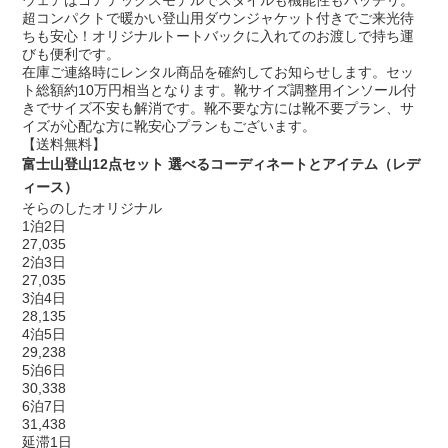
超コンパクトで暖かい登山用ダウンジャケット付きでご来光待
ちも安心！オリジナルトートバックに入れてのお渡しで持ち運
びも便利です。
在庫ご連絡時にレンタル商品を確約してお知らせします。セッ
ト総額約10万円相当となります。靴サイズ調整用インソール付
きでサイズ不安も解消です。靴不要な方には靴不要プラン、サ
イズが心配な方に靴安心プランもございます。
【送料無料】
富士山登山12点セット 選べるコーディネートとアイテム（レデ
ィース）
そらのしたオリジナル
1泊2日
27,035
2泊3日
27,035
3泊4日
28,135
4泊5日
29,238
5泊6日
30,338
6泊7日
31,438
延滞1日