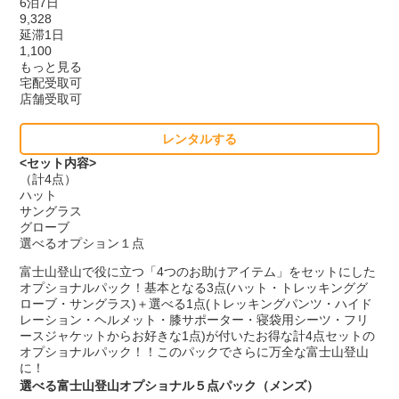
6泊7日
9,328
延滞1日
1,100
もっと見る
宅配受取可
店舗受取可
レンタルする
<セット内容>
（計4点）
ハット
サングラス
グローブ
選べるオプション１点
富士山登山で役に立つ「4つのお助けアイテム」をセットにした
オプショナルパック！基本となる3点(ハット・トレッキンググ
ローブ・サングラス)＋選べる1点(トレッキングパンツ・ハイド
レーション・ヘルメット・膝サポーター・寝袋用シーツ・フリ
ースジャケットからお好きな1点)が付いたお得な計4点セットの
オプショナルパック！！このパックでさらに万全な富士山登山
に！
選べる富士山登山オプショナル５点パック（メンズ）