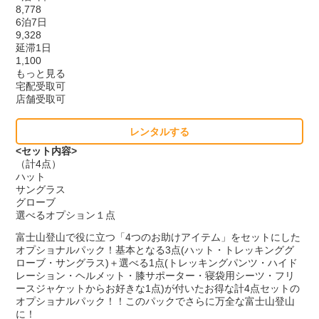
8,778
6泊7日
9,328
延滞1日
1,100
もっと見る
宅配受取可
店舗受取可
レンタルする
<セット内容>
（計4点）
ハット
サングラス
グローブ
選べるオプション１点
富士山登山で役に立つ「4つのお助けアイテム」をセットにした
オプショナルパック！基本となる3点(ハット・トレッキンググ
ローブ・サングラス)＋選べる1点(トレッキングパンツ・ハイド
レーション・ヘルメット・膝サポーター・寝袋用シーツ・フリ
ースジャケットからお好きな1点)が付いたお得な計4点セットの
オプショナルパック！！このパックでさらに万全な富士山登山
に！