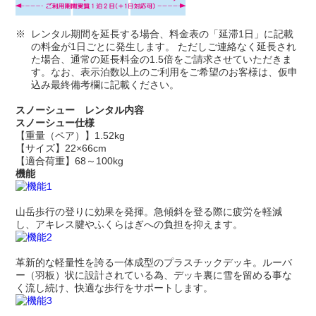
レンタル期間を延長する場合、料金表の「延滞1日」に記載
の料金が1日ごとに発生します。 ただしご連絡なく延長され
た場合、通常の延長料金の1.5倍をご請求させていただきま
す。なお、表示泊数以上のご利用をご希望のお客様は、仮申
込み最終備考欄に記載ください。
スノーシュー レンタル内容
スノーシュー仕様
【重量（ペア）】1.52kg
【サイズ】22×66cm
【適合荷重】68～100kg
機能
山岳歩行の登りに効果を発揮。急傾斜を登る際に疲労を軽減
し、アキレス腱やふくらはぎへの負担を抑えます。
革新的な軽量性を誇る一体成型のプラスチックデッキ。ルーバ
ー（羽板）状に設計されている為、デッキ裏に雪を留める事な
く流し続け、快適な歩行をサポートします。