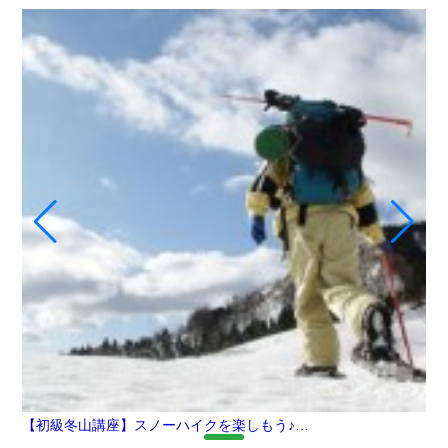
【初級冬山講座】スノーハイクを楽しもう♪…
【