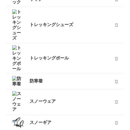
50L以上ザック
50L未満ザック（レディース）
50L未満ザック（メンズ）
キッズ用ザック
ベビーキャリア
ザックカバー
バックカントリーザック
トラベルバッグ
すべて
トレッキングシューズ
レディーストレッキングシューズ
メンズトレッキングシューズ
キッズトレッキングシューズ
沢靴
スノーブーツ（雪山登山靴）
トレッキングソックス
すべて
トレッキングポール
３つ折りタイプ
レバーロックタイプ
ツイストロックタイプ
すべて
防寒着
インナーダウン
ダウンジャケット
ダウンパンツ
ダウンコート
フリース
キッズ用ダウン
テントシューズ
マフラー
すべて
スノーウェア
レディーススノーウェア
レディーススノーボードウェア
メンズスノーウェア
メンズスノーボードウェア
キッズスノーウェア
キッズスノーボードウェア
スノーグローブ
キッズスノーグローブ
ゴーグル
防寒タイツ
すべて
スノーギア