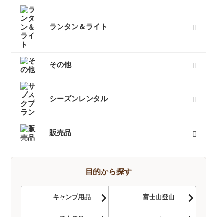
スノーブーツ（雪山登山靴）
スノーシュー
ビーコン
バックカントリーザック
スノーフライ
アイゼン
ピッケル（アックス）
スノーウェア
ゴーグル
タイヤチェーン
エアボード
すべて
ランタン＆ライト
燃料式ランタン
ガス式ランタン
電池式ランタン
ヘッドランプ
ランタンポール
すべて
その他
キャリーカート
チェア（椅子）
スパッツ（ゲイター）
サポートタイツ
防寒タイツ
スカート
ヘルメット
ハーネス
クーラーボックス
天体望遠鏡
双眼鏡
コンパス
GPS
時計
ヒーター
ボトル
トレッキンググローブ
サングラス
帽子
トレッキングパンツ
ハイドレーション
ソーラーチャージャー
カヤック
自転車
熊よけ・熊撃退
すべて
シーズンレンタル
キャンプセットマンスリーレンタル
テントマンスリーレンタル
登山セットマンスリーレンタル
シュラフ（寝袋）マンスリーレンタル
登山単品マンスリーレンタル
スノーセットマンスリーレンタル
すべて
販売品
トレッキングソックス
燃料
酸素缶
帽子
手袋
ハイドレーション
そらのしたオリジナルＴシャツ
すべて
目的から探す
キャンプ用品
富士山登山