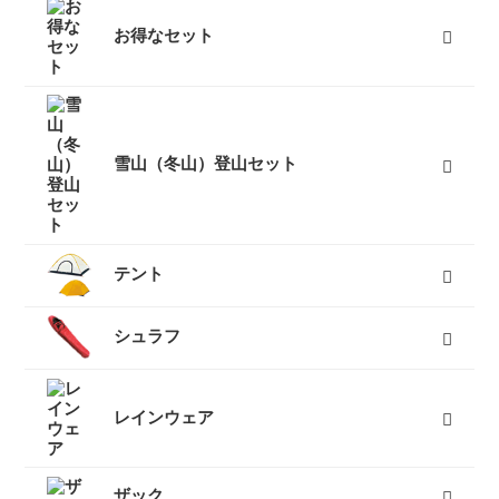
お得なセット
富士山登山向けセット
キャンプセット
登山セット
フェスセット
スノースポーツセット
スノーギアセット
屋久島向けセット
ツーリングセット
レジャーセット
すべて
雪山（冬山）登山セット
テント
キャンプテント
山岳テント
ツーリングテント
タープ
テントマット
スノーフライ
ツェルト
テントアイテム
すべて
シュラフ
オールシーズンシュラフ（冬用寝袋）
３シーズンシュラフ（春秋用寝袋）
夏用シュラフ（夏用寝袋）
マット
コット
ピロー
シュラフカバー
インナーシーツ
小物
すべて
レインウェア
レディースレインウェア
メンズレインウェア
キッズレインウェア
ポンチョ
アンブレラ（傘）
すべて
ザック