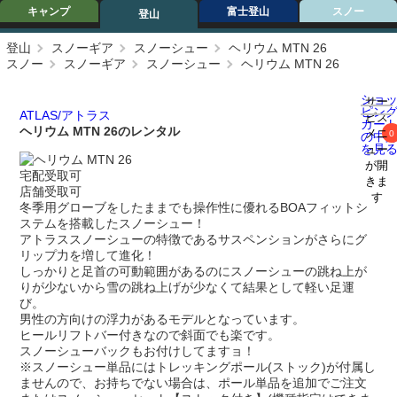
キャンプ
富士登山
スノー
登山
登山
スノーギア
スノーシュー
ヘリウム MTN 26
スノー
スノーギア
スノーシュー
ヘリウム MTN 26
ショ
サー
ピン
ATLAS/アトラス
ビス
カー
ヘリウム MTN 26のレンタル
メニ
0
の中
を見
ュー
が開
宅配受取可
きま
店舗受取可
す
冬季用グローブをしたままでも操作性に優れるBOAフィットシ
ステムを搭載したスノーシュー！
アトラススノーシューの特徴であるサスペンションがさらにグ
リップ力を増して進化！
しっかりと足首の可動範囲があるのにスノーシューの跳ね上が
りが少ないから雪の跳ね上げが少なくて結果として軽い足運
び。
男性の方向けの浮力があるモデルとなっています。
ヒールリフトバー付きなので斜面でも楽です。
スノーシューバックもお付けしてますョ！
※スノーシュー単品にはトレッキングポール(ストック)が付属し
ませんので、お持ちでない場合は、ポール単品を追加でご注文