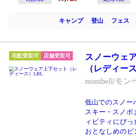
ップの収納に便
付いていたりと
キャンプ
登山
フェス
載！収納可能な
ノースポーツや
つ機能をバラン
ャルモパーカを
スノーウェ
宅配受取可
店舗受取可
す。
（レディース
※スキー・スノ
ーハイキングな
montbell/モ
クティブに動く
す。あまり動か
低山でのスノー
の防寒には別の
スキー・スノボ
ケットやダウン
ィビティにぴっ
向いています。
おとなしめのピ