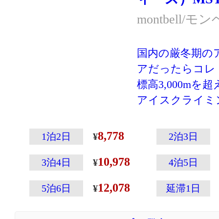
前提のウェアで
montbell/モ
等の保温材は入
め、これ一枚で
国内の厳冬期の
ません。
アだったらコレ
標高3,000mを
アイスクライミ
る高強度モデル
過酷な使用にも
8,778
1泊2日
2泊3日
ORE® C-ニッ
10,978
ノロジーによる
3泊4日
4泊5日
地を両立したシ
12,078
5泊6日
延滞1日
用。
優れた防水性と