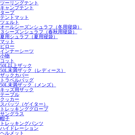
ツーリングテント
キャンプテント
タープ
テントマット
ツェルト
オールシーズンシュラフ（冬用寝袋）
３シーズンシュラフ（春秋用寝袋）
夏用シュラフ（夏用寝袋）
マット
ピロー
インナーシーツ
小物
コット
50L以上ザック
50L未満ザック（レディース）
ザックカバー
トラベルバッグ
50L未満ザック（メンズ）
キッズ用ザック
テーブル
クッカー
スパッツ（ゲイター）
トレッキンググローブ
サングラス
帽子
トレッキングパンツ
ハイドレーション
ヘルメット