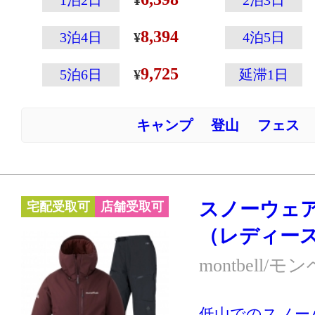
1泊2日
2泊3日
こその温かさと
8,394
えた高性能ウェ
3泊4日
4泊5日
ウェアの左袖に
9,725
5泊6日
延滞1日
ップの収納に便
付いていたりと
キャンプ
登山
フェス
載！
さまざまなスノ
躍するパウダー
採用です。
スノーウェ
宅配受取可
店舗受取可
※スキー・スノ
（レディース
ーハイキングな
クティブに動く
montbell/モ
す。あまり動か
の防寒には別の
低山でのスノー