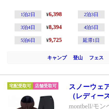
す。
登山専門メーカ
6,398
1泊2日
2泊3日
こその温かさと
8,394
えた高性能ウェ
3泊4日
4泊5日
ウェアの左袖に
9,725
5泊6日
延滞1日
ップの収納に便
付いていたりと
キャンプ
登山
フェス
載！
さまざまなスノ
躍するパウダー
採用です。
スノーウェ
宅配受取可
店舗受取可
※スキー・スノ
（レディース
ーハイキングな
クティブに動く
montbell/モ