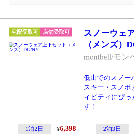
切り返しのデザ
ン×ダークネイ
※スキー・スノ
スノーウェ
宅配受取可
店舗受取可
ーハイキングな
（メンズ）DG
クティブに動く
す。あまり動か
montbell/モ
の防寒には別の
ケットやダウン
低山でのスノー
向いています。
スキー・スノボ
ィビティにぴっ
す！
登山専門メーカ
こその温かさと
6,398
1泊2日
2泊3日