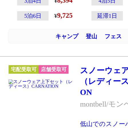
8,394
えたゴアテック
3泊4日
4泊5日
ムウインドスト
9,725
5泊6日
延滞1日
ったウェア！
ウェアの左袖に
キャンプ
登山
フェス
ップの収納に便
付いていたりと
載！
※スキー・スノ
スノーウェ
宅配受取可
店舗受取可
ーハイキングな
（レディース）
クティブに動く
ON
す。あまり動か
の防寒には別の
montbell/モ
ケットやダウン
向いています。
低山でのスノー