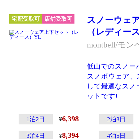
す。また保温性
ホップパーカー
スノーウェ
宅配受取可
店舗受取可
す。
（レディース
※スキー・スノ
ーハイキングな
montbell/モ
クティブに動く
す。あまり動か
低山でのスノー
の防寒には別の
スノボウェア、
ケットやダウン
して最適なスノ
向いています。
ットです!
mont-bell独
材スーパー ド
6,398
1泊2日
2泊3日
用し、さまざま
8,394
ツで活躍するパ
3泊4日
4泊5日