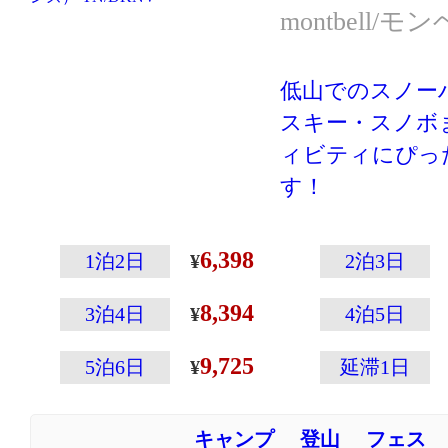
ケットやダウン
montbell/モ
向いています。
低山でのスノー
スキー・スノボ
ィビティにぴっ
す！
「パウダーホッ
山専門メーカの
6,398
1泊2日
2泊3日
その温かさと軽
8,394
た高性能ウェア
3泊4日
4泊5日
ウェアの左袖に
9,725
5泊6日
延滞1日
ップの収納に便
付いていたりと
キャンプ
登山
フェス
載！