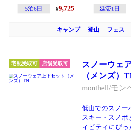
ップの収納に便
9,725
5泊6日
延滞1日
付いていたりと
載！
キャンプ
登山
フェス
切り返しのデザ
ッドブリックカ
※スキー・スノ
ーハイキングな
スノーウェ
宅配受取可
店舗受取可
クティブに動く
（メンズ）T
す。あまり動か
の防寒には別の
montbell/モ
ケットやダウン
向いています。
低山でのスノー
スキー・スノボ
ィビティにぴっ