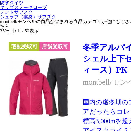
防寒タイツ
キッズスノーグローブ
テントサブスク
シュラフ（寝袋）サブスク
montbell/モンベルの商品が含まれる商品カテゴリが他にも
ちら
352件中 1～50表示
冬季アルパ
宅配受取可
店舗受取可
シェル上下
ィース）PK
montbell/モ
国内の厳冬期の
アだったらコレ
標高3,000m
アイスクライミ