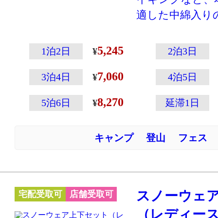
向いています。
適した中綿入り
ト+パンツのセ
雪遊びから本格
5,245
1泊2日
2泊3日
スポーツまでし
7,060
す。
3泊4日
4泊5日
大人用スノーウ
8,270
5泊6日
延滞1日
ペックがあるの
サイズの調整が
キャンプ
登山
フェス
ィットシステム
ジャケットカラ
ピンクカラーで
※こちらのカラーは
スノーウェ
宅配受取可
店舗受取可
イズをご用意し
（レディース
※グローブ・ゴ