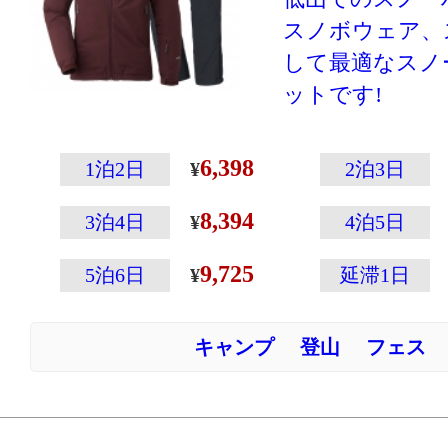
ケットやダウン
スノボウェア、
が向いています
して最適なスノ
ットです!
スキーやスノー
ざまなスノース
6,398
1泊2日
2泊3日
る保温性と防水
8,394
パーカです。「
3泊4日
4泊5日
パー®ファブリ
9,725
5泊6日
延滞1日
様）」を採用。
ながら、衣服内
キャンプ
登山
フェス
水蒸気を素早く
す。中綿には濡
性を維持する「
®」をフードを