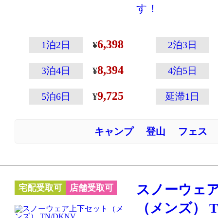
す！
登山専門メーカ
こその温かさと
6,398
1泊2日
2泊3日
えた高性能ウェ
8,394
ウェアの左袖に
3泊4日
4泊5日
ップの収納に便
9,725
5泊6日
延滞1日
付いていたりと
載！
キャンプ
登山
フェス
精悍なブラック
※スキー・スノ
ーハイキングな
クティブに動く
スノーウェ
宅配受取可
店舗受取可
す。あまり動か
（メンズ） T
の防寒には別の