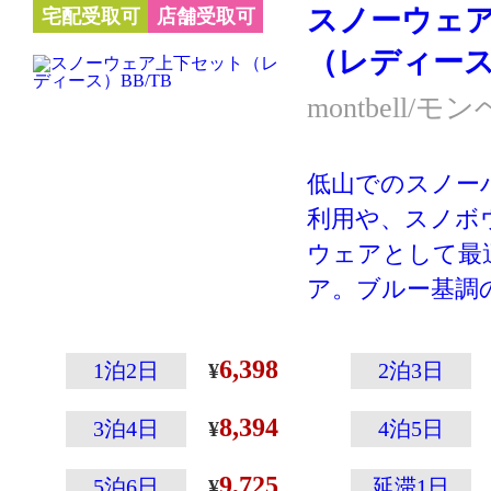
スノーウェ
宅配受取可
店舗受取可
しています。
（レディース）
ウェアの左袖に
ップの収納に便
montbell/モ
付いていたりと
載！
低山でのスノー
ぜひ一度お試し
利用や、スノボ
※スキー・スノ
ウェアとして最
ーハイキングな
ア。ブルー基調
クティブに動く
です♪
す。あまり動か
登山専門メーカ
6,398
1泊2日
2泊3日
の防寒には別の
こその温かさと
ケットやダウン
8,394
えた高性能ウェ
3泊4日
4泊5日
が向いています
ウェアの左袖に
9,725
5泊6日
延滞1日