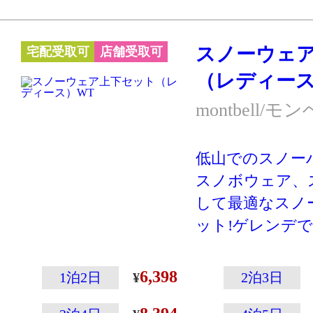
※スキー・スノ
ーハイキングな
スノーウェ
宅配受取可
店舗受取可
クティブに動く
（レディース
す。あまり動か
の防寒には別の
montbell/モ
ケットやダウン
が向いています
低山でのスノー
スノボウェア、
して最適なスノ
ット!ゲレンデ
ワイトカラーで
登山専門メーカ
6,398
1泊2日
2泊3日
こその温かさと