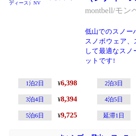
等は付属してい
montbell/モ
※モデルチェン
デザインが異な
低山でのスノー
す。
スノボウェア、
して最適なスノ
ットです!
登山専門メーカ
こその温かさと
6,398
1泊2日
2泊3日
えた高性能ウェ
8,394
ウェアの左袖に
3泊4日
4泊5日
ップの収納に便
9,725
5泊6日
延滞1日
付いていたりと
載！