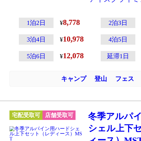
る高強度モデル
過酷な使用にも
8,778
1泊2日
2泊3日
GORE® C-ニ
10,978
クノロジーによ
3泊4日
4泊5日
心地を両立した
12,078
5泊6日
延滞1日
用。
優れた防水性と
キャンプ
登山
フェス
すさを実現。
嬉しい上下セッ
♪
※こちらのハー
冬季アルパ
宅配受取可
店舗受取可
用ですので、ス
シェル上下
ードには向きま
ィース）MS
に防寒着を重ね