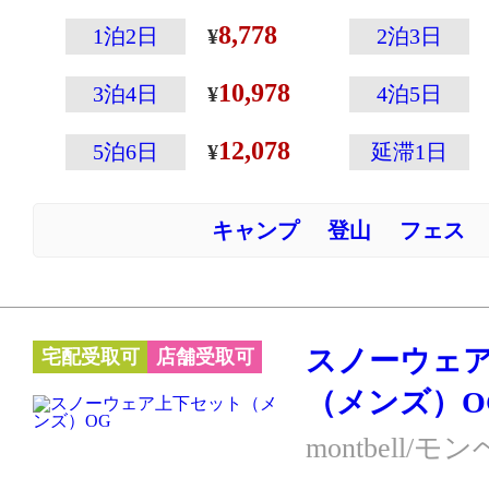
ガイドやプロユ
8,778
1泊2日
2泊3日
れたアルパイン
10,978
ル。嬉しい上下
3泊4日
4泊5日
値段♪
12,078
5泊6日
延滞1日
※こちらのハー
用ですので、ス
キャンプ
登山
フェス
ードには向きま
に防寒着を重ね
前提のウェアで
等の保温材は入
スノーウェ
宅配受取可
店舗受取可
め、これ一枚で
（メンズ）O
ません。
※モデルチェン
montbell/モ
デザインが異な