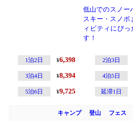
す。
低山でのスノー
スキー・スノボ
ィビティにぴっ
す！
登山専門メーカ
こその温かさと
6,398
1泊2日
2泊3日
えた高性能ウェ
8,394
ウェアの左袖に
3泊4日
4泊5日
ップの収納に便
9,725
5泊6日
延滞1日
付いていたりと
載！
キャンプ
登山
フェス
切り返しのデザ
ークネイビー×
です。