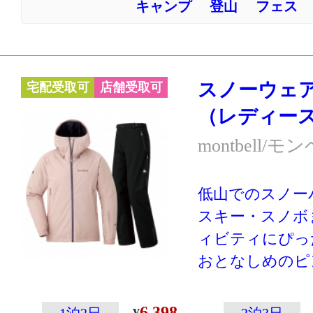
キャンプ
登山
フェス
すさを実現。
嬉しい上下セッ
※こちらのハー
用ですので、ス
スノーウェ
宅配受取可
店舗受取可
ードには向きま
（レディース
に防寒着を重ね
前提のウェアで
montbell/モ
等の保温材は入
め、これ一枚で
低山でのスノー
ません。
スキー・スノボ
ィビティにぴっ
おとなしめのピ
す。
登山専門メーカ
6,398