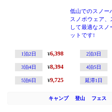
低山でのスノー
スノボウェア、
して最適なスノ
ットです!
登山専門メーカ
こその温かさと
6,398
1泊2日
2泊3日
えた高性能ウェ
8,394
ウェアの左袖に
3泊4日
4泊5日
ップの収納に便
9,725
5泊6日
延滞1日
付いていたりと
載！
キャンプ
登山
フェス
切り返しのデザ
イスホワイト/