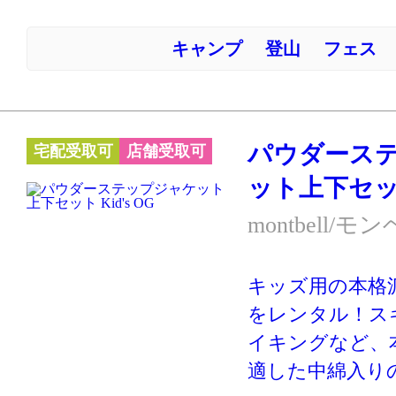
載！
キャンプ
登山
フェス
上品さが素敵な
ーです。
※スキー・スノ
ーハイキングな
パウダース
宅配受取可
店舗受取可
クティブに動く
ット上下セット 
す。あまり動か
の防寒には別の
montbell/モ
ケットやダウン
向いています。
キッズ用の本格
をレンタル！ス
イキングなど、
適した中綿入り