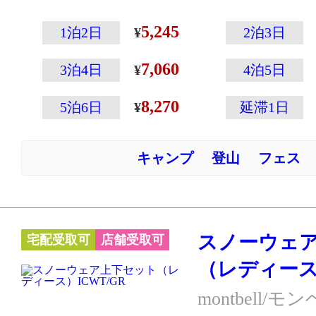
ト+パンツのセ
雪遊びから本格
5,245
1泊2日
2泊3日
スポーツまでし
7,060
す。
3泊4日
4泊5日
大人用スノーウ
8,270
5泊6日
延滞1日
ペックがあるの
サイズの調整が
キャンプ
登山
フェス
ィットシステム
ジャケットカラ
ラーです。
※こちらのカラーは
スノーウェ
宅配受取可
店舗受取可
イズをご用意し
（レディース）
montbell/モ