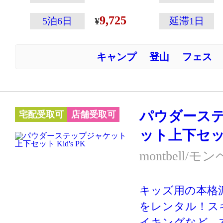
全面に保温性と
9,725
5泊6日
延滞1日
エクセロフト®
性を高めていま
キャンプ
登山
フェス
ウェアの左袖に
ップの収納に便
付いていたりと
パウダース
宅配受取可
店舗受取可
載！
ット上下セット 
※スキー・スノ
ーハイキングな
montbell/モ
クティブに動く
す。あまり動か
キッズ用の本格
の防寒には別の
をレンタル！ス
ケットやダウン
イキングなど、