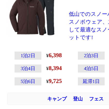
す。あまり動か
の防寒には別の
低山でのスノー
ケットやダウン
スノボウェア、
向いています。
して最適なスノ
ットです!
登山専門メーカ
こその温かさと
6,398
1泊2日
2泊3日
えた高性能ウェ
8,394
ウェアの左袖に
3泊4日
4泊5日
ップの収納に便
9,725
5泊6日
延滞1日
付いていたりと
載！
キャンプ
登山
フェス
黄色のワンポイ
わいいです♪