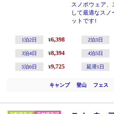
スノボウェア、
して最適なスノ
ットです!
登山専門メーカ
こその温かさと
6,398
1泊2日
2泊3日
えた高性能ウェ
8,394
ウェアの左袖に
3泊4日
4泊5日
ップの収納に便
9,725
5泊6日
延滞1日
付いていたりと
載！
キャンプ
登山
フェス
人気のカーネー
す♪
※スキー・スノ
ーハイキングな