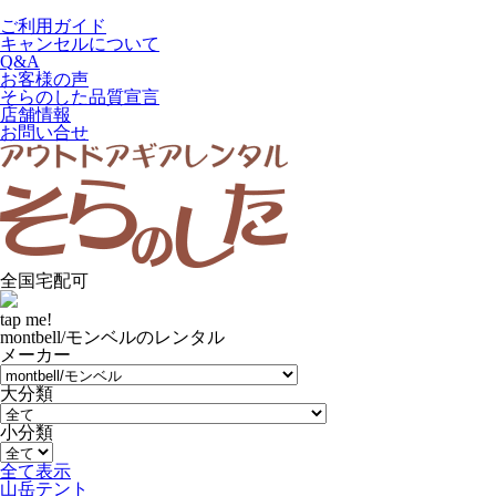
ご利用ガイド
キャンセルについて
Q&A
お客様の声
そらのした品質宣言
店舗情報
お問い合せ
全国宅配可
tap me!
montbell/モンベルのレンタル
メーカー
大分類
小分類
全て表示
山岳テント