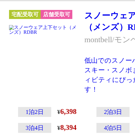
※スキー・スノ
スノーウェ
宅配受取可
店舗受取可
ーハイキングな
（メンズ）R
クティブに動く
す。あまり動か
montbell/モ
の防寒には別の
ケットやダウン
低山でのスノー
向いています。
スキー・スノボ
ィビティにぴっ
す！
登山専門メーカ
こその温かさと
6,398
1泊2日
2泊3日
えた高性能ウェ
8,394
ウェアの左袖に
3泊4日
4泊5日