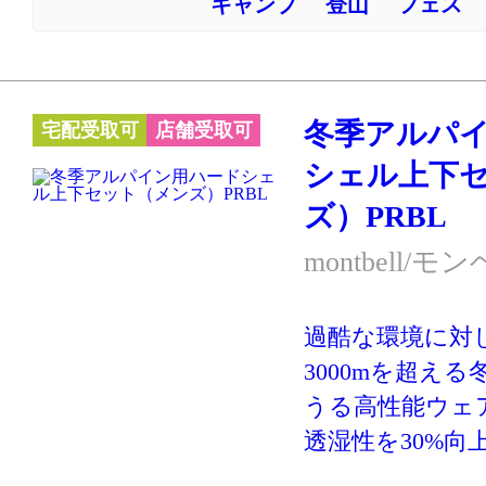
キャンプ
登山
フェス
大人っぽい雰囲
ーカラーです。
いパウダーホッ
用しています。
冬季アルパ
宅配受取可
店舗受取可
※スキー・スノ
シェル上下
ーハイキングな
ズ）PRBL
クティブに動く
す。あまり動か
montbell/モ
の防寒には別の
ケットやダウン
過酷な環境に対
向いています。
3000mを超え
うる高性能ウェ
透湿性を30%向
ックスプロを搭