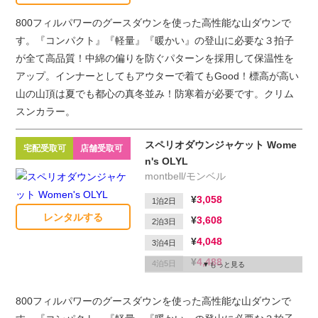
800フィルパワーのグースダウンを使った高性能な山ダウンで
す。『コンパクト』『軽量』『暖かい』の登山に必要な３拍子
が全て高品質！中綿の偏りを防ぐパターンを採用して保温性を
アップ。インナーとしてもアウターで着てもGood！標高が高い
山の山頂は夏でも都心の真冬並み！防寒着が必要です。クリム
スンカラー。
スペリオダウンジャケット Wome
宅配受取可
店舗受取可
n's OLYL
montbell/モンベル
3,058
1泊2日
レンタルする
3,608
2泊3日
4,048
3泊4日
4,488
4泊5日
もっと見る
4,708
5泊6日
800フィルパワーのグースダウンを使った高性能な山ダウンで
1,650
延滞1日