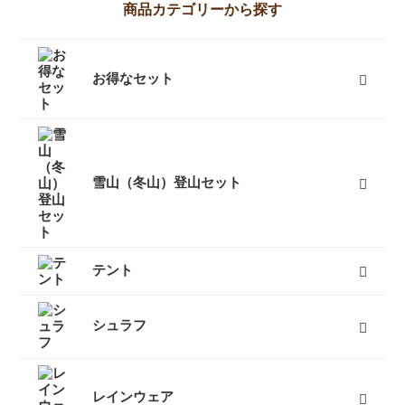
商品カテゴリーから探す
お得なセット
富士山登山向けセット
キャンプセット
登山セット
フェスセット
スノースポーツセット
スノーギアセット
屋久島向けセット
ツーリングセット
レジャーセット
すべて
雪山（冬山）登山セット
テント
キャンプテント
山岳テント
ツーリングテント
タープ
テントマット
スノーフライ
ツェルト
テントアイテム
すべて
シュラフ
オールシーズンシュラフ（冬用寝袋）
３シーズンシュラフ（春秋用寝袋）
夏用シュラフ（夏用寝袋）
マット
コット
ピロー
シュラフカバー
インナーシーツ
小物
すべて
レインウェア