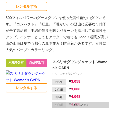
5泊6日
レンタルする
1,650
延滞1日
800フィルパワーのグースダウンを使った高性能な山ダウンで
す。『コンパクト』『軽量』『暖かい』の登山に必要な３拍子
が全て高品質！中綿の偏りを防ぐパターンを採用して保温性を
アップ。インナーとしてもアウターで着てもGood！標高が高い
山の山頂は夏でも都心の真冬並み！防寒着が必要です。女性に
人気のパープルカラーリング。
スペリオダウンジャケット Wome
宅配受取可
店舗受取可
n's GARN
montbell/モンベル
3,058
1泊2日
レンタルする
3,608
2泊3日
4,048
3泊4日
4,488
4泊5日
もっと見る
4,708
5泊6日