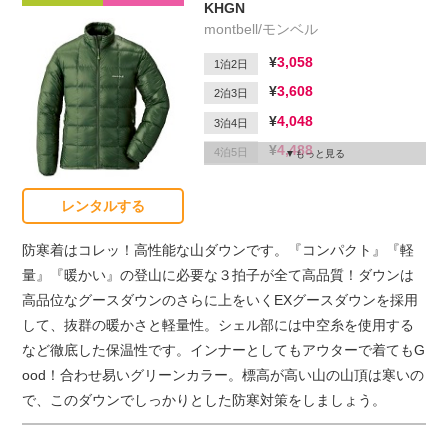
KHGN
montbell/モンベル
3,058
1泊2日
3,608
2泊3日
4,048
3泊4日
4,488
4泊5日
もっと見る
4,708
5泊6日
レンタルする
1,650
延滞1日
防寒着はコレッ！高性能な山ダウンです。『コンパクト』『軽
量』『暖かい』の登山に必要な３拍子が全て高品質！ダウンは
高品位なグースダウンのさらに上をいくEXグースダウンを採用
して、抜群の暖かさと軽量性。シェル部には中空糸を使用する
など徹底した保温性です。インナーとしてもアウターで着てもG
ood！合わせ易いグリーンカラー。標高が高い山の山頂は寒いの
で、このダウンでしっかりとした防寒対策をしましょう。