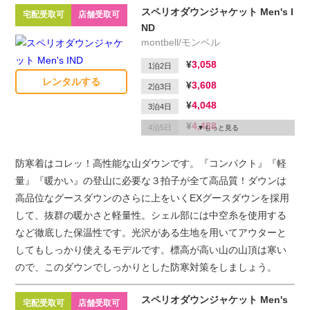
スペリオダウンジャケット Men's I
宅配受取可
店舗受取可
ND
montbell/モンベル
3,058
1泊2日
レンタルする
3,608
2泊3日
4,048
3泊4日
4,488
4泊5日
もっと見る
4,708
5泊6日
防寒着はコレッ！高性能な山ダウンです。『コンパクト』『軽
1,650
延滞1日
量』『暖かい』の登山に必要な３拍子が全て高品質！ダウンは
高品位なグースダウンのさらに上をいくEXグースダウンを採用
して、抜群の暖かさと軽量性。シェル部には中空糸を使用する
など徹底した保温性です。光沢がある生地を用いてアウターと
してもしっかり使えるモデルです。標高が高い山の山頂は寒い
ので、このダウンでしっかりとした防寒対策をしましょう。
スペリオダウンジャケット Men's
宅配受取可
店舗受取可