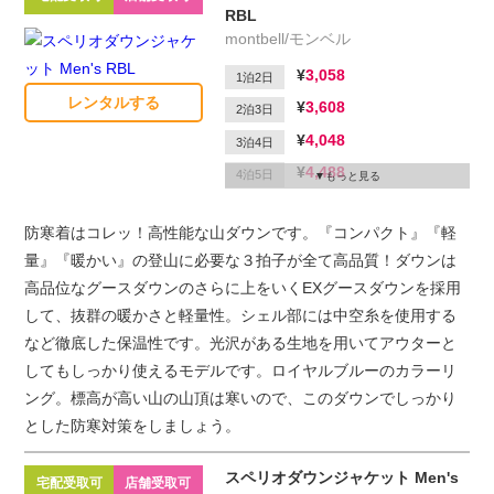
RBL
montbell/モンベル
3,058
1泊2日
レンタルする
3,608
2泊3日
4,048
3泊4日
4,488
4泊5日
もっと見る
4,708
5泊6日
防寒着はコレッ！高性能な山ダウンです。『コンパクト』『軽
1,650
延滞1日
量』『暖かい』の登山に必要な３拍子が全て高品質！ダウンは
高品位なグースダウンのさらに上をいくEXグースダウンを採用
して、抜群の暖かさと軽量性。シェル部には中空糸を使用する
など徹底した保温性です。光沢がある生地を用いてアウターと
してもしっかり使えるモデルです。ロイヤルブルーのカラーリ
ング。標高が高い山の山頂は寒いので、このダウンでしっかり
とした防寒対策をしましょう。
スペリオダウンジャケット Men's
宅配受取可
店舗受取可