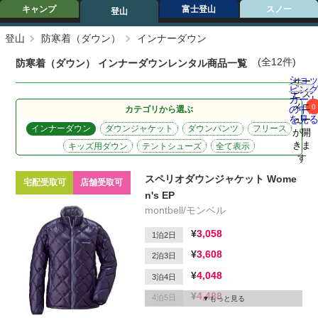
キャンプ
富士登山
スノー
登山
登山
防寒着（ダウン）
インナーダウン
(全12件)
防寒着（ダウン） インナーダウンレンタル商品一覧
ショ
サー
ピン
ビス
カー
メニ
0
の中
カテゴリから選ぶ
を見
ュー
インナーダウン
ダウンジャケット
ダウンパンツ
フリース
が開
きま
キッズ用ダウン
テントシューズ
全て表示
す
スペリオダウンジャケット Wome
宅配受取可
店舗受取可
n's EP
montbell/モンベル
3,058
1泊2日
3,608
2泊3日
4,048
3泊4日
4,488
4泊5日
もっと見る
4,708