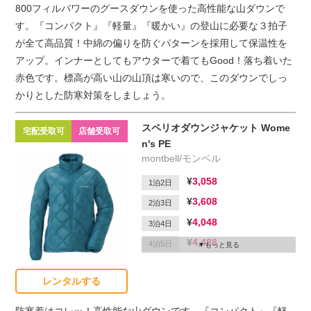
800フィルパワーのグースダウンを使った高性能な山ダウンで
1,650
延滞1日
す。『コンパクト』『軽量』『暖かい』の登山に必要な３拍子
が全て高品質！中綿の偏りを防ぐパターンを採用して保温性を
アップ。インナーとしてもアウターで着てもGood！落ち着いた
赤色です。標高が高い山の山頂は寒いので、このダウンでしっ
かりとした防寒対策をしましょう。
スペリオダウンジャケット Wome
宅配受取可
店舗受取可
n's PE
montbell/モンベル
3,058
1泊2日
3,608
2泊3日
4,048
3泊4日
4,488
4泊5日
もっと見る
4,708
5泊6日
レンタルする
1,650
延滞1日