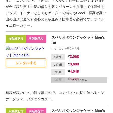
す。『コンパクト』『軽量』『暖かい』の登山に必要な３拍子
が全て高品質！中綿の偏りを防ぐパターンを採用して保温性を
アップ。インナーとしてもアウターで着てもGood！標高が高い
山の山頂は夏でも都心の真冬並み！防寒着が必要です。オイル
イエローカラー。
スペリオダウンジャケット Men's
宅配受取可
店舗受取可
BK
montbell/モンベル
3,058
1泊2日
レンタルする
3,608
2泊3日
4,048
3泊4日
4,488
4泊5日
もっと見る
4,708
5泊6日
標高が高い山の山頂は寒いので、コンパクトに持ち運べるイン
1,650
延滞1日
ナーダウン。ブラックカラー。
スペリオダウンジャケット Men's
宅配受取可
店舗受取可