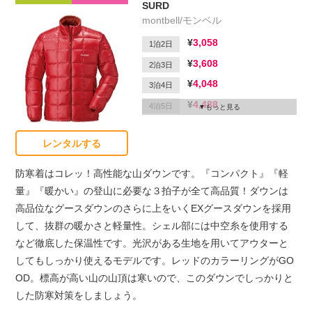
SURD
montbell/モンベル
3,058
1泊2日
3,608
2泊3日
4,048
3泊4日
4,488
4泊5日
もっと見る
4,708
5泊6日
レンタルする
1,650
延滞1日
防寒着はコレッ！高性能な山ダウンです。『コンパクト』『軽
量』『暖かい』の登山に必要な３拍子が全て高品質！ダウンは
高品位なグースダウンのさらに上をいくEXグースダウンを採用
して、抜群の暖かさと軽量性。シェル部には中空糸を使用する
など徹底した保温性です。光沢がある生地を用いてアウターと
してもしっかり使えるモデルです。レッドのカラーリングがGO
OD。標高が高い山の山頂は寒いので、このダウンでしっかりと
した防寒対策をしましょう。