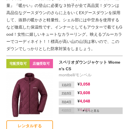
延滞1日
量』『暖かい』の登山に必要な３拍子が全て高品質！ダウンは
高品位なグースダウンのさらに上をいくEXグースダウンを採用
して、抜群の暖かさと軽量性。シェル部には中空糸を使用する
など徹底した保温性です。インナーとしてもアウターで着てもG
ood！女性に嬉しいキュートなカラーリング。映えるブルーカラ
ーでコーディネイト！！標高が高い山の山頂は寒いので、この
ダウンでしっかりとした防寒対策をしましょう。
スペリオダウンジャケット Wome
宅配受取可
店舗受取可
n's CS
montbell/モンベル
3,058
1泊2日
3,608
2泊3日
4,048
3泊4日
4,488
4泊5日
もっと見る
4,708
5泊6日
レンタルする
1,650
延滞1日