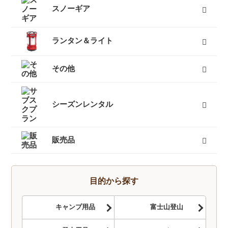
レディーススノーウェア
レディーススノーボードウェア
メンズスノーウェア
メンズスノーボードウェア
キッズスノーウェア
キッズスノーボードウェア
スノーグローブ
キッズスノーグローブ
ゴーグル
防寒タイツ
すべて
スノーギア
スノーブーツ（雪山登山靴）
スノーシュー
ビーコン
バックカントリーザック
スノーフライ
アイゼン
ピッケル（アックス）
スノーウェア
ゴーグル
タイヤチェーン
エアボード
すべて
ランタン＆ライト
燃料式ランタン
ガス式ランタン
電池式ランタン
ヘッドランプ
ランタンポール
すべて
その他
キャリーカート
チェア（椅子）
スパッツ（ゲイター）
サポートタイツ
防寒タイツ
スカート
ヘルメット
ハーネス
クーラーボックス
天体望遠鏡
双眼鏡
コンパス
GPS
時計
ヒーター
ボトル
トレッキンググローブ
サングラス
帽子
トレッキングパンツ
ハイドレーション
ソーラーチャージャー
カヤック
自転車
熊よけ・熊撃退
すべて
シーズンレンタル
キャンプセットマンスリーレンタル
テントマンスリーレンタル
登山セットマンスリーレンタル
シュラフ（寝袋）マンスリーレンタル
登山単品マンスリーレンタル
スノーセットマンスリーレンタル
すべて
販売品
トレッキングソックス
燃料
酸素缶
帽子
手袋
ハイドレーション
そらのしたオリジナルＴシャツ
すべて
目的から探す
キャンプ用品
富士山登山