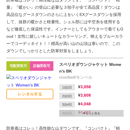
防寒着はコレッ！高性能な山ダウンです。『コンパクト』『軽
量』『暖かい』の登山に必要な３拍子が全て高品質！ダウンは
高品位なグースダウンのさらに上をいくEXグースダウンを採用
して、抜群の暖かさと軽量性。シェル部には中空糸を使用する
など徹底した保温性です。インナーとしてもアウターで着てもG
ood！女性に嬉しいキュートなカラーリング。映えるブルーカラ
ーでコーディネイト！！標高が高い山の山頂は寒いので、この
ダウンでしっかりとした防寒対策をしましょう。
スペリオダウンジャケット Wome
宅配受取可
店舗受取可
n's BK
montbell/モンベル
3,058
1泊2日
レンタルする
3,608
2泊3日
4,048
3泊4日
4,488
4泊5日
もっと見る
4,708
5泊6日
防寒着はコレッ！高性能な山ダウンです。『コンパクト』『軽
1,650