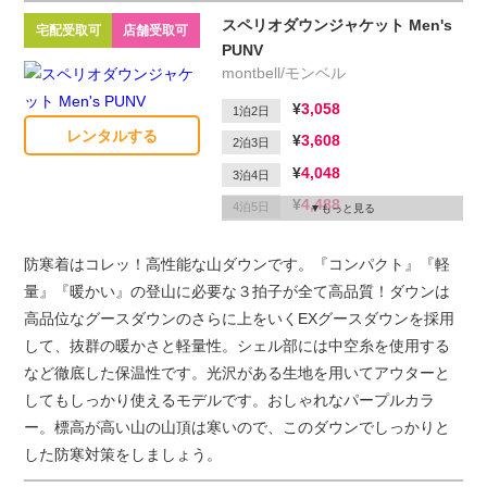
スペリオダウンジャケット Men's
宅配受取可
店舗受取可
PUNV
montbell/モンベル
3,058
1泊2日
レンタルする
3,608
2泊3日
4,048
3泊4日
4,488
4泊5日
もっと見る
4,708
5泊6日
防寒着はコレッ！高性能な山ダウンです。『コンパクト』『軽
1,650
延滞1日
量』『暖かい』の登山に必要な３拍子が全て高品質！ダウンは
高品位なグースダウンのさらに上をいくEXグースダウンを採用
して、抜群の暖かさと軽量性。シェル部には中空糸を使用する
など徹底した保温性です。光沢がある生地を用いてアウターと
してもしっかり使えるモデルです。おしゃれなパープルカラ
ー。標高が高い山の山頂は寒いので、このダウンでしっかりと
した防寒対策をしましょう。