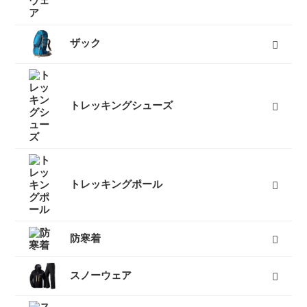
レディースレインウェア
メンズレインウェア
キッズレインウェア
ポンチョ
アンブレラ（傘）
すべて
ザック
50L以上ザック
50L未満ザック（レディース）
50L未満ザック（メンズ）
キッズ用ザック
ベビーキャリア
ザックカバー
バックカントリーザック
トラベルバッグ
すべて
トレッキングシューズ
レディーストレッキングシューズ
メンズトレッキングシューズ
キッズトレッキングシューズ
沢靴
スノーブーツ（雪山登山靴）
トレッキングソックス
すべて
トレッキングポール
３つ折りタイプ
レバーロックタイプ
ツイストロックタイプ
すべて
防寒着
インナーダウン
ダウンジャケット
ダウンパンツ
ダウンコート
フリース
キッズ用ダウン
テントシューズ
マフラー
すべて
スノーウェア