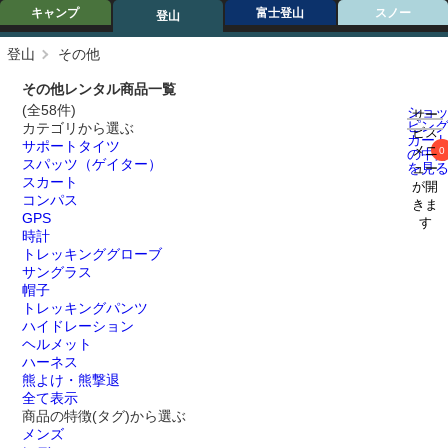
キャンプ
富士登山
スノー
登山
登山
その他
その他レンタル商品一覧
(全58件)
ショ
サー
ピン
カテゴリから選ぶ
ビス
カー
サポートタイツ
メニ
0
の中
スパッツ（ゲイター）
を見
ュー
スカート
が開
コンパス
きま
GPS
す
時計
トレッキンググローブ
サングラス
帽子
トレッキングパンツ
ハイドレーション
ヘルメット
ハーネス
熊よけ・熊撃退
全て表示
商品の特徴(タグ)から選ぶ
メンズ