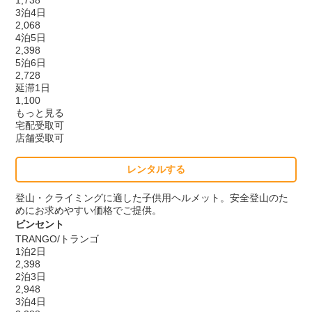
1,738
3泊4日
2,068
4泊5日
2,398
5泊6日
2,728
延滞1日
1,100
もっと見る
宅配受取可
店舗受取可
レンタルする
登山・クライミングに適した子供用ヘルメット。安全登山のた
めにお求めやすい価格でご提供。
ビンセント
TRANGO/トランゴ
1泊2日
2,398
2泊3日
2,948
3泊4日