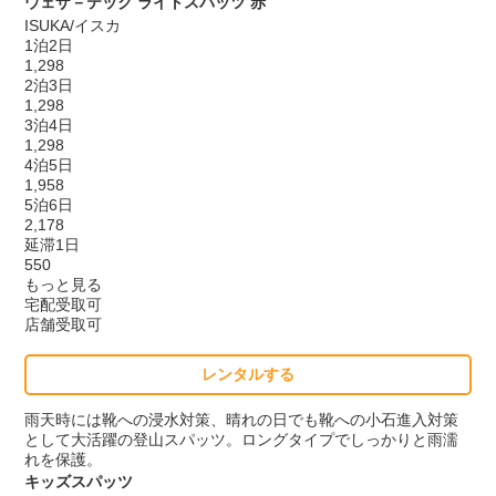
ウェザ－テック ライトスパッツ 赤
ISUKA/イスカ
1泊2日
1,298
2泊3日
1,298
3泊4日
1,298
4泊5日
1,958
5泊6日
2,178
延滞1日
550
もっと見る
宅配受取可
店舗受取可
レンタルする
雨天時には靴への浸水対策、晴れの日でも靴への小石進入対策
として大活躍の登山スパッツ。ロングタイプでしっかりと雨濡
れを保護。
キッズスパッツ