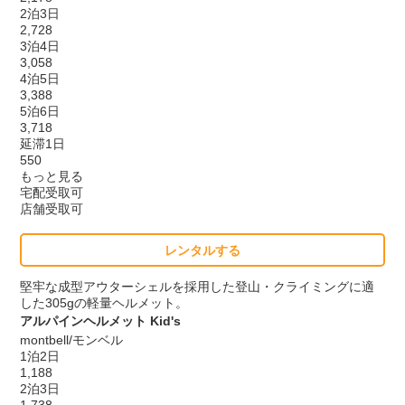
2泊3日
2,728
3泊4日
3,058
4泊5日
3,388
5泊6日
3,718
延滞1日
550
もっと見る
宅配受取可
店舗受取可
レンタルする
堅牢な成型アウターシェルを採用した登山・クライミングに適
した305gの軽量ヘルメット。
アルパインヘルメット Kid's
montbell/モンベル
1泊2日
1,188
2泊3日