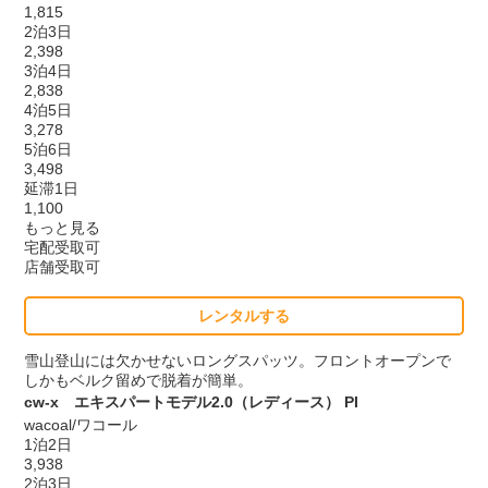
1,815
2泊3日
2,398
3泊4日
2,838
4泊5日
3,278
5泊6日
3,498
延滞1日
1,100
もっと見る
宅配受取可
店舗受取可
レンタルする
雪山登山には欠かせないロングスパッツ。フロントオープンで
しかもベルク留めで脱着が簡単。
cw-x エキスパートモデル2.0（レディース） PI
wacoal/ワコール
1泊2日
3,938
2泊3日