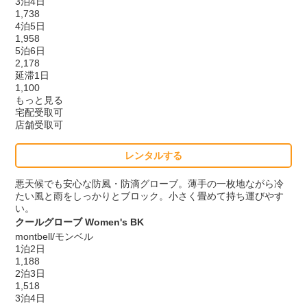
3泊4日
1,738
4泊5日
1,958
5泊6日
2,178
延滞1日
1,100
もっと見る
宅配受取可
店舗受取可
レンタルする
悪天候でも安心な防風・防滴グローブ。薄手の一枚地ながら冷
たい風と雨をしっかりとブロック。小さく畳めて持ち運びやす
い。
クールグローブ Women's BK
montbell/モンベル
1泊2日
1,188
2泊3日
1,518
3泊4日