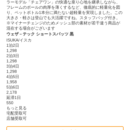
ラーモデル「チェアワン」の快適な座り心地を継承しながら、
フレームのポールの肉厚を薄くするなど、徹底的に軽量化を図
り、ペットボトル1本分に満たない超軽量を実現しました。この
大きさ・軽さは登山でも大活躍ですね。スタッフバッグ付き。
※マイナーチェンジのためメッシュ部の素材が若干違う商品が
混在する場合がございます
ウェザ－テック ショートスパッツ 黒
ISUKA/イスカ
1泊2日
1,298
2泊3日
1,298
3泊4日
1,298
4泊5日
1,958
5泊6日
2,178
延滞1日
550
もっと見る
宅配受取可
店舗受取可