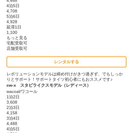
4,488
4泊5日
4,708
5泊6日
4,928
延滞1日
1,100
もっと見る
宅配受取可
店舗受取可
レンタルする
レボリューションモデルは締め付けがきつ過ぎず、でもしっか
りとサポート！サポートタイツ初心者にもおススメです♪
cw-x スタビライクスモデル（レディース）
wacoal/ワコール
1泊2日
3,608
2泊3日
4,158
3泊4日
4,488
4泊5日