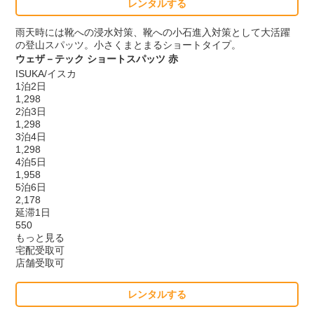
レンタルする
雨天時には靴への浸水対策、靴への小石進入対策として大活躍
の登山スパッツ。小さくまとまるショートタイプ。
ウェザ－テック ショートスパッツ 赤
ISUKA/イスカ
1泊2日
1,298
2泊3日
1,298
3泊4日
1,298
4泊5日
1,958
5泊6日
2,178
延滞1日
550
もっと見る
宅配受取可
店舗受取可
レンタルする