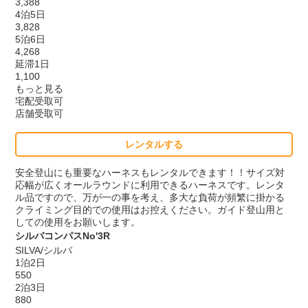
3,388
4泊5日
3,828
5泊6日
4,268
延滞1日
1,100
もっと見る
宅配受取可
店舗受取可
レンタルする
安全登山にも重要なハーネスもレンタルできます！！サイズ対
応幅が広くオールラウンドに利用できるハーネスです。レンタ
ル品ですので、万が一の事を考え、多大な負荷が頻繁に掛かる
クライミング目的での使用はお控えください。ガイド登山用と
しての使用をお願いします。
シルバコンパスNo'3R
SILVA/シルバ
1泊2日
550
2泊3日
880