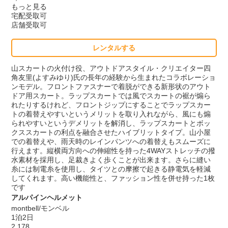
もっと見る
宅配受取可
店舗受取可
レンタルする
山スカートの火付け役、アウトドアスタイル・クリエイター四
角友里(よすみゆり)氏の長年の経験から生まれたコラボレーショ
ンモデル。フロントファスナーで着脱ができる新形状のアウト
ドア用スカート。ラップスカートでは風でスカートの裾が煽ら
れたりするけれど、フロントジップにすることでラップスカー
トの着替えやすいというメリットを取り入れながら、風にも煽
られやすいというデメリットを解消し、ラップスカートとボッ
クススカートの利点を融合させたハイブリットタイプ。山小屋
での着替えや、雨天時のレインパンツへの着替えもスムーズに
行えます。縦横両方向への伸縮性を持った4WAYストレッチの撥
水素材を採用し、足裁きよく歩くことが出来ます。さらに縫い
糸には制電糸を使用し、タイツとの摩擦で起きる静電気を軽減
してくれます。高い機能性と、ファッション性を併せ持った1枚
です
アルパインヘルメット
montbell/モンベル
1泊2日
2,178