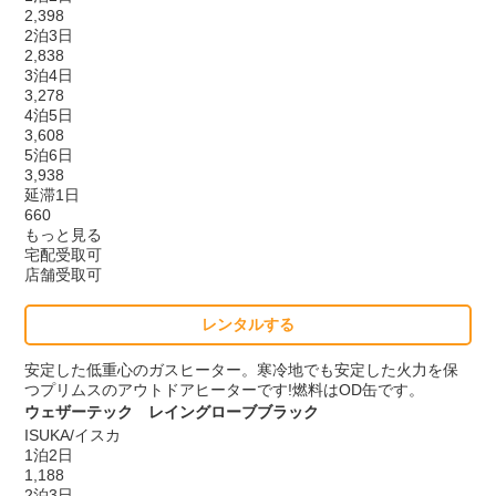
2,398
2泊3日
2,838
3泊4日
3,278
4泊5日
3,608
5泊6日
3,938
延滞1日
660
もっと見る
宅配受取可
店舗受取可
レンタルする
安定した低重心のガスヒーター。寒冷地でも安定した火力を保
つプリムスのアウトドアヒーターです!燃料はOD缶です。
ウェザーテック レイングローブブラック
ISUKA/イスカ
1泊2日
1,188
2泊3日