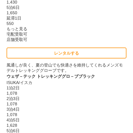
1,430
5泊6日
1,650
延滞1日
550
もっと見る
宅配受取可
店舗受取可
レンタルする
風通しが良く、夏の登山でも快適さを維持してくれるメンズモ
デルトレッキンググローブです。
ウェザ－テック トレッキンググロ－ブブラック
ISUKA/イスカ
1泊2日
1,078
2泊3日
1,078
3泊4日
1,078
4泊5日
1,628
5泊6日