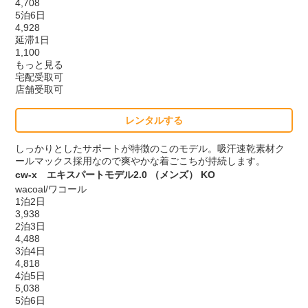
4,708
5泊6日
4,928
延滞1日
1,100
もっと見る
宅配受取可
店舗受取可
レンタルする
しっかりとしたサポートが特徴のこのモデル。吸汗速乾素材ク
ールマックス採用なので爽やかな着ごこちが持続します。
cw-x エキスパートモデル2.0 （メンズ） KO
wacoal/ワコール
1泊2日
3,938
2泊3日
4,488
3泊4日
4,818
4泊5日
5,038
5泊6日