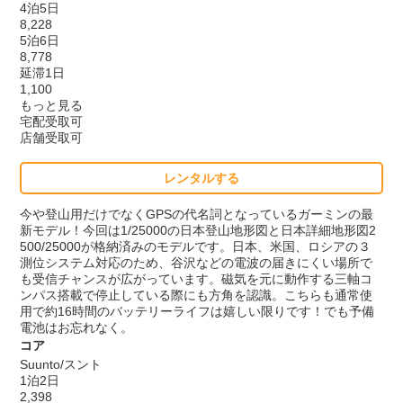
4泊5日
8,228
5泊6日
8,778
延滞1日
1,100
もっと見る
宅配受取可
店舗受取可
レンタルする
今や登山用だけでなくGPSの代名詞となっているガーミンの最
新モデル！今回は1/25000の日本登山地形図と日本詳細地形図2
500/25000が格納済みのモデルです。日本、米国、ロシアの３
測位システム対応のため、谷沢などの電波の届きにくい場所で
も受信チャンスが広がっています。磁気を元に動作する三軸コ
ンパス搭載で停止している際にも方角を認識。こちらも通常使
用で約16時間のバッテリーライフは嬉しい限りです！でも予備
電池はお忘れなく。
コア
Suunto/スント
1泊2日
2,398