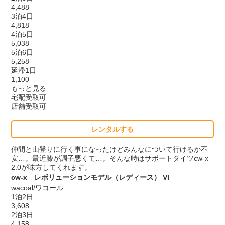
4,488
3泊4日
4,818
4泊5日
5,038
5泊6日
5,258
延滞1日
1,100
もっと見る
宅配受取可
店舗受取可
レンタルする
仲間と山登りに行く事になったけどみんなについて行けるか不
安…。最近膝が調子悪くて…。そんな時はサポートタイツcw-x
2.0が味方してくれます。
cw-x レボリューションモデル（レディース） VI
wacoal/ワコール
1泊2日
3,608
2泊3日
4,158