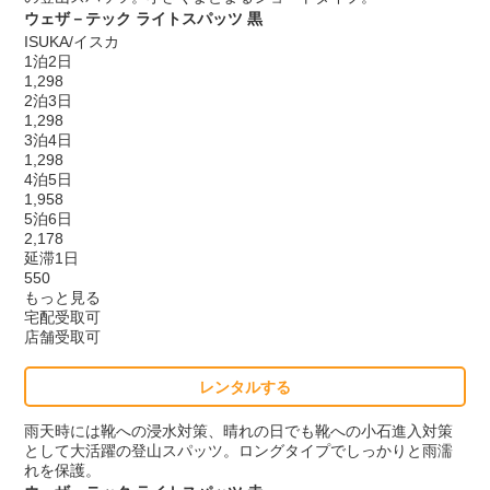
ウェザ－テック ライトスパッツ 黒
ISUKA/イスカ
1泊2日
1,298
2泊3日
1,298
3泊4日
1,298
4泊5日
1,958
5泊6日
2,178
延滞1日
550
もっと見る
宅配受取可
店舗受取可
レンタルする
雨天時には靴への浸水対策、晴れの日でも靴への小石進入対策
として大活躍の登山スパッツ。ロングタイプでしっかりと雨濡
れを保護。