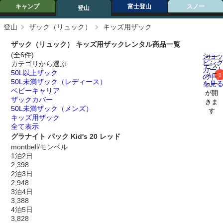
キャンプ
富士登山
スノー
登山
登山
ザック（リュック）
キッズ用ザック
ザック（リュック） キッズ用ザックレンタル商品一覧
(全6件)
ショ
サー
ピン
カテゴリから選ぶ
ビス
カー
50L以上ザック
メニ
0
の中
50L未満ザック（レディース）
を見
ュー
ベビーキャリア
が開
ザックカバー
きま
50L未満ザック（メンズ）
す
キッズ用ザック
全て表示
グラナイト パック Kid's 20 レッド
montbell/モンベル
1泊2日
2,398
2泊3日
2,948
3泊4日
3,388
4泊5日
3,828