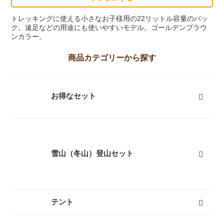
トレッキングに使える小さなお子様用の22リットル容量のバッ
ク。遠足などの用途にも使いやすいモデル。ゴールデンブラウ
ンカラー。
商品カテゴリーから探す
お得なセット
富士山登山向けセット
キャンプセット
登山セット
フェスセット
スノースポーツセット
スノーギアセット
屋久島向けセット
ツーリングセット
レジャーセット
すべて
雪山（冬山）登山セット
テント