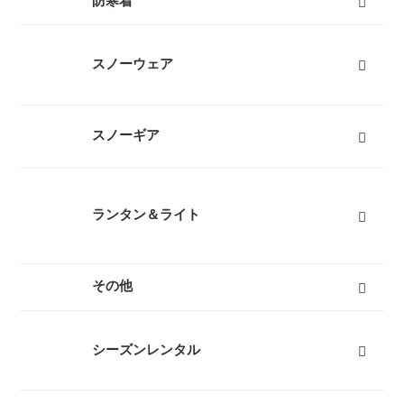
防寒着
インナーダウン
ダウンジャケット
ダウンパンツ
ダウンコート
フリース
キッズ用ダウン
テントシューズ
マフラー
すべて
スノーウェア
レディーススノーウェア
レディーススノーボードウェア
メンズスノーウェア
メンズスノーボードウェア
キッズスノーウェア
キッズスノーボードウェア
スノーグローブ
キッズスノーグローブ
ゴーグル
防寒タイツ
すべて
スノーギア
スノーブーツ（雪山登山靴）
スノーシュー
ビーコン
バックカントリーザック
スノーフライ
アイゼン
ピッケル（アックス）
スノーウェア
ゴーグル
タイヤチェーン
エアボード
すべて
ランタン＆ライト
燃料式ランタン
ガス式ランタン
電池式ランタン
ヘッドランプ
ランタンポール
すべて
その他
キャリーカート
チェア（椅子）
スパッツ（ゲイター）
サポートタイツ
防寒タイツ
スカート
ヘルメット
ハーネス
クーラーボックス
天体望遠鏡
双眼鏡
コンパス
GPS
時計
ヒーター
ボトル
トレッキンググローブ
サングラス
帽子
トレッキングパンツ
ハイドレーション
ソーラーチャージャー
カヤック
自転車
熊よけ・熊撃退
すべて
シーズンレンタル