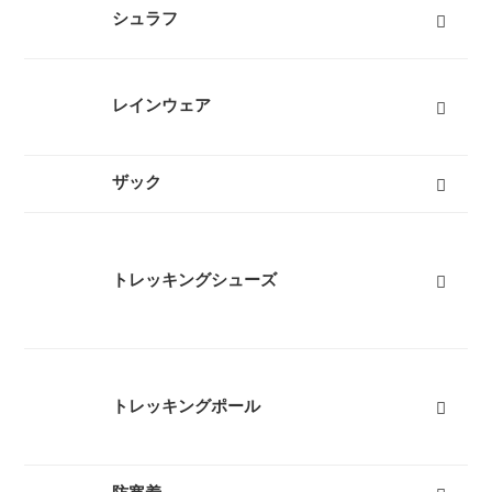
キャンプテント
山岳テント
ツーリングテント
タープ
テントマット
スノーフライ
ツェルト
テントアイテム
すべて
シュラフ
オールシーズンシュラフ（冬用寝袋）
３シーズンシュラフ（春秋用寝袋）
夏用シュラフ（夏用寝袋）
マット
コット
ピロー
シュラフカバー
インナーシーツ
小物
すべて
レインウェア
レディースレインウェア
メンズレインウェア
キッズレインウェア
ポンチョ
アンブレラ（傘）
すべて
ザック
50L以上ザック
50L未満ザック（レディース）
50L未満ザック（メンズ）
キッズ用ザック
ベビーキャリア
ザックカバー
バックカントリーザック
トラベルバッグ
すべて
トレッキングシューズ
レディーストレッキングシューズ
メンズトレッキングシューズ
キッズトレッキングシューズ
沢靴
スノーブーツ（雪山登山靴）
トレッキングソックス
すべて
トレッキングポール
３つ折りタイプ
レバーロックタイプ
ツイストロックタイプ
すべて