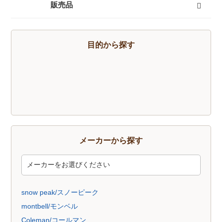
キャンプセットマンスリーレンタル
テントマンスリーレンタル
登山セットマンスリーレンタル
シュラフ（寝袋）マンスリーレンタル
登山単品マンスリーレンタル
スノーセットマンスリーレンタル
すべて
販売品
トレッキングソックス
燃料
酸素缶
帽子
手袋
ハイドレーション
そらのしたオリジナルＴシャツ
すべて
目的から探す
メーカーから探す
snow peak/スノーピーク
montbell/モンベル
Coleman/コールマン