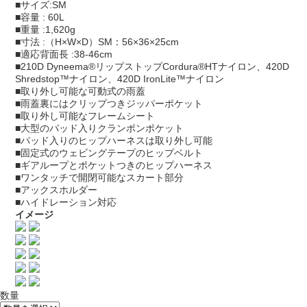
■サイズ:SM
■容量 : 60L
■重量 :1,620g
■寸法 :（H×W×D）SM：56×36×25cm
■適応背面長 :38-46cm
■210D Dyneema®リップストップCordura®HTナイロン、420D
Shredstop™ナイロン、420D IronLite™ナイロン
■取り外し可能な可動式の雨蓋
■雨蓋裏にはクリップつきジッパーポケット
■取り外し可能なフレームシート
■大型のパッド入りクランポンポケット
■パッド入りのヒップハーネスは取り外し可能
■固定式のウェビングテープのヒップベルト
■ギアループとポケットつきのヒップハーネス
■ワンタッチで開閉可能なスカート部分
■アックスホルダー
■ハイドレーション対応
イメージ
数量