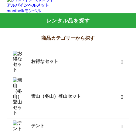
アルパインヘルメット
montbell/モンベル
レンタル品を探す
商品カテゴリーから探す
お得なセット
富士山登山向けセット
キャンプセット
登山セット
フェスセット
スノースポーツセット
スノーギアセット
屋久島向けセット
ツーリングセット
レジャーセット
すべて
雪山（冬山）登山セット
テント