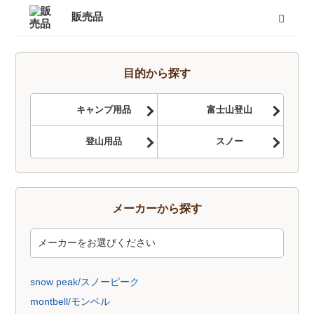
キャンプセットマンスリーレンタル
テントマンスリーレンタル
登山セットマンスリーレンタル
シュラフ（寝袋）マンスリーレンタル
登山単品マンスリーレンタル
スノーセットマンスリーレンタル
すべて
販売品
トレッキングソックス
燃料
酸素缶
帽子
手袋
ハイドレーション
そらのしたオリジナルＴシャツ
すべて
目的から探す
キャンプ用品
富士山登山
登山用品
スノー
メーカーから探す
snow peak/スノーピーク
montbell/モンベル