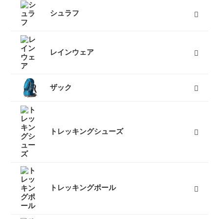
キャンプテント
山岳テント
ツーリングテント
タープ
テントマット
スノーフライ
ツェルト
テントアイテム
すべて
シュラフ
オールシーズンシュラフ（冬用寝袋）
３シーズンシュラフ（春秋用寝袋）
夏用シュラフ（夏用寝袋）
マット
コット
ピロー
シュラフカバー
インナーシーツ
小物
すべて
レインウェア
レディースレインウェア
メンズレインウェア
キッズレインウェア
ポンチョ
アンブレラ（傘）
すべて
ザック
50L以上ザック
50L未満ザック（レディース）
50L未満ザック（メンズ）
キッズ用ザック
ベビーキャリア
ザックカバー
バックカントリーザック
トラベルバッグ
すべて
トレッキングシューズ
レディーストレッキングシューズ
メンズトレッキングシューズ
キッズトレッキングシューズ
沢靴
スノーブーツ（雪山登山靴）
トレッキングソックス
すべて
トレッキングポール