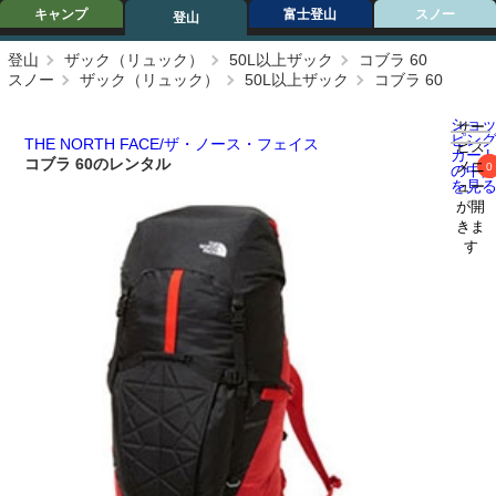
キャンプ
富士登山
スノー
登山
登山
ザック（リュック）
50L以上ザック
コブラ 60
スノー
ザック（リュック）
50L以上ザック
コブラ 60
ショ
サー
ピン
THE NORTH FACE/ザ・ノース・フェイス
ビス
カー
コブラ 60のレンタル
メニ
0
の中
を見
ュー
が開
きま
す