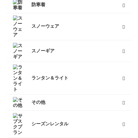
３つ折りタイプ
レバーロックタイプ
ツイストロックタイプ
すべて
防寒着
インナーダウン
ダウンジャケット
ダウンパンツ
ダウンコート
フリース
キッズ用ダウン
テントシューズ
マフラー
すべて
スノーウェア
レディーススノーウェア
レディーススノーボードウェア
メンズスノーウェア
メンズスノーボードウェア
キッズスノーウェア
キッズスノーボードウェア
スノーグローブ
キッズスノーグローブ
ゴーグル
防寒タイツ
すべて
スノーギア
スノーブーツ（雪山登山靴）
スノーシュー
ビーコン
バックカントリーザック
スノーフライ
アイゼン
ピッケル（アックス）
スノーウェア
ゴーグル
タイヤチェーン
エアボード
すべて
ランタン＆ライト
燃料式ランタン
ガス式ランタン
電池式ランタン
ヘッドランプ
ランタンポール
すべて
その他
キャリーカート
チェア（椅子）
スパッツ（ゲイター）
サポートタイツ
防寒タイツ
スカート
ヘルメット
ハーネス
クーラーボックス
天体望遠鏡
双眼鏡
コンパス
GPS
時計
ヒーター
ボトル
トレッキンググローブ
サングラス
帽子
トレッキングパンツ
ハイドレーション
ソーラーチャージャー
カヤック
自転車
熊よけ・熊撃退
すべて
シーズンレンタル