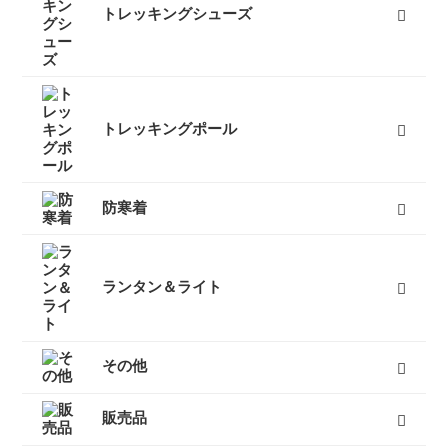
トレッキングシューズ
レディーストレッキングシューズ
メンズトレッキングシューズ
キッズトレッキングシューズ
沢靴
スノーブーツ（雪山登山靴）
トレッキングソックス
すべて
トレッキングポール
３つ折りタイプ
レバーロックタイプ
ツイストロックタイプ
すべて
防寒着
インナーダウン
ダウンジャケット
ダウンパンツ
ダウンコート
フリース
キッズ用ダウン
テントシューズ
マフラー
すべて
ランタン＆ライト
燃料式ランタン
ガス式ランタン
電池式ランタン
ヘッドランプ
ランタンポール
すべて
その他
キャリーカート
チェア（椅子）
スパッツ（ゲイター）
サポートタイツ
防寒タイツ
スカート
ヘルメット
ハーネス
クーラーボックス
天体望遠鏡
双眼鏡
コンパス
GPS
時計
ヒーター
ボトル
トレッキンググローブ
サングラス
帽子
トレッキングパンツ
ハイドレーション
ソーラーチャージャー
カヤック
自転車
熊よけ・熊撃退
すべて
販売品