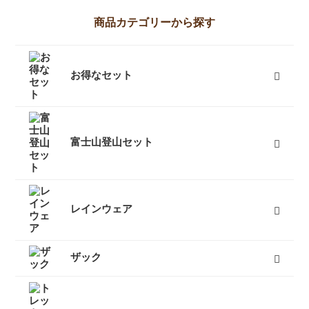
商品カテゴリーから探す
お得なセット
富士山登山向けセット
キャンプセット
登山セット
フェスセット
スノースポーツセット
スノーギアセット
屋久島向けセット
ツーリングセット
レジャーセット
すべて
富士山登山セット
富士山登山セット一覧
富士山登山のおすすめセット情報
富士山登山初心者お役立ち情報
富士山登山の服装・ファッション
富士山登山の装備・持ち物
富士山登山経験者の声・アドバイス
富士山登山体験レポート
富士山登山利用者からの手紙
レインウェア
レディースレインウェア
メンズレインウェア
キッズレインウェア
ポンチョ
アンブレラ（傘）
すべて
ザック
50L以上ザック
50L未満ザック（レディース）
50L未満ザック（メンズ）
キッズ用ザック
ベビーキャリア
ザックカバー
バックカントリーザック
トラベルバッグ
すべて