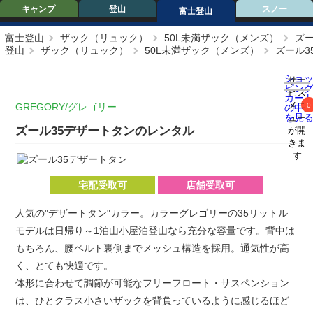
キャンプ
登山
スノー
富士登山
富士登山
ザック（リュック）
50L未満ザック（メンズ）
ズ
登山
ザック（リュック）
50L未満ザック（メンズ）
ズール3
ショ
サー
ピン
ビス
カー
メニ
GREGORY/グレゴリー
0
の中
を見
ュー
ズール35デザートタンのレンタル
が開
きま
す
宅配受取可
店舗受取可
人気の"デザートタン"カラー。カラーグレゴリーの35リットル
モデルは日帰り～1泊山小屋泊登山なら充分な容量です。背中は
もちろん、腰ベルト裏側までメッシュ構造を採用。通気性が高
く、とても快適です。
体形に合わせて調節が可能なフリーフロート・サスペンション
は、ひとクラス小さいザックを背負っているように感じるほど