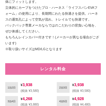
体にフィットします。
立体的にカーブをつけたプロ・ハーネス「ライフスパンEVAフ
ォーム」の使用により、長期間にわたる快適さを提供。ハーネ
スの通気孔によって空気が流れ、トレイルでも快適です。
バックパック専業メーカならではのこだわりの背負い心地を、
ぜひ体感してください。
もちろんレインカバー付きです！(メーカーが異なる場合がござ
います)
※取り扱いサイズはMD/LGとなります
レンタル料金
3,938
3,938
1泊2日
2泊3日
(税抜 ¥3,580)
(税抜 ¥3,580)
4,268
4,928
3泊4日
4泊5日
(税抜 ¥3,880)
(税抜 ¥4,480)