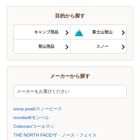
トレッキングソックス
燃料
酸素缶
帽子
手袋
ハイドレーション
そらのしたオリジナルＴシャツ
すべて
目的から探す
キャンプ用品
富士山登山
登山用品
スノー
メーカーから探す
snow peak/スノーピーク
montbell/モンベル
Coleman/コールマン
THE NORTH FACE/ザ・ノース・フェイス