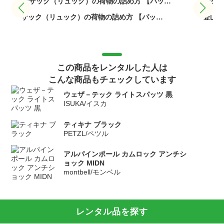
ザック（リュック）の荷物の詰め方 【パッ…
登山用
この商品をレンタルした人は
こんな商品もチェックしています
ウェザ－テック ライトスパッツ 黒
ISUKA/イスカ
ティキナ ブラック
PETZL/ペツル
アルパインポール カムロック アンチシ
ョック MIDN
montbell/モンベル
レンタル品を探す