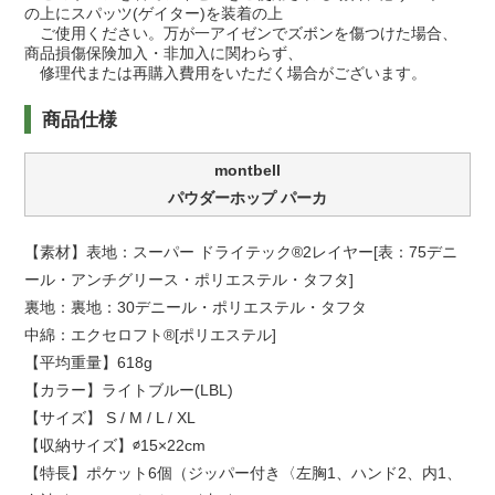
の上にスパッツ(ゲイター)を装着の上
ご使用ください。万が一アイゼンでズボンを傷つけた場合、
商品損傷保険加入・非加入に関わらず、
修理代または再購入費用をいただく場合がございます。
商品仕様
montbell
パウダーホップ パーカ
【素材】表地：スーパー ドライテック®2レイヤー[表：75デニ
ール・アンチグリース・ポリエステル・タフタ]
裏地：裏地：30デニール・ポリエステル・タフタ
中綿：エクセロフト®[ポリエステル]
【平均重量】618g
【カラー】ライトブルー(LBL)
【サイズ】 S / M / L / XL
【収納サイズ】∅15×22cm
【特長】ポケット6個（ジッパー付き〈左胸1、ハンド2、内1、