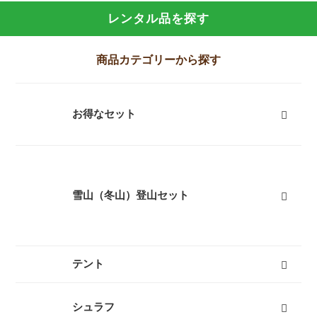
レンタル品を探す
商品カテゴリーから探す
お得なセット
富士山登山向けセット
キャンプセット
登山セット
フェスセット
スノースポーツセット
スノーギアセット
屋久島向けセット
ツーリングセット
レジャーセット
すべて
雪山（冬山）登山セット
テント
キャンプテント
山岳テント
ツーリングテント
タープ
テントマット
スノーフライ
ツェルト
テントアイテム
すべて
シュラフ