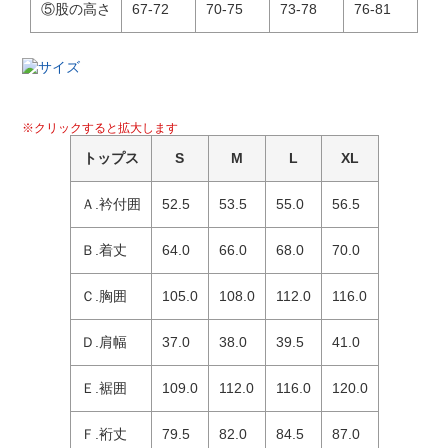
⑤股の高さ
67-72
70-75
73-78
76-81
※クリックすると拡大します
トップス
S
M
L
XL
Ａ.衿付囲
52.5
53.5
55.0
56.5
Ｂ.着丈
64.0
66.0
68.0
70.0
Ｃ.胸囲
105.0
108.0
112.0
116.0
Ｄ.肩幅
37.0
38.0
39.5
41.0
Ｅ.裾囲
109.0
112.0
116.0
120.0
Ｆ.裄丈
79.5
82.0
84.5
87.0