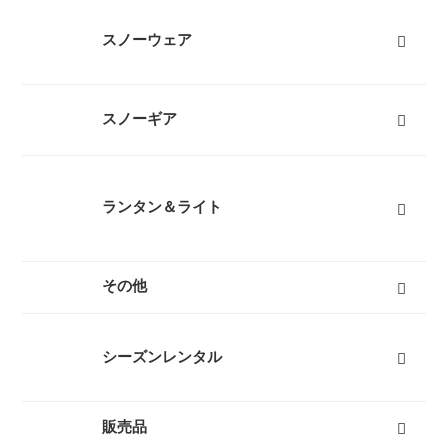
インナーダウン
ダウンジャケット
ダウンパンツ
ダウンコート
フリース
キッズ用ダウン
テントシューズ
マフラー
すべて
スノーウェア
レディーススノーウェア
レディーススノーボードウェア
メンズスノーウェア
メンズスノーボードウェア
キッズスノーウェア
キッズスノーボードウェア
スノーグローブ
キッズスノーグローブ
ゴーグル
防寒タイツ
すべて
スノーギア
スノーブーツ（雪山登山靴）
スノーシュー
ビーコン
バックカントリーザック
スノーフライ
アイゼン
ピッケル（アックス）
スノーウェア
ゴーグル
タイヤチェーン
エアボード
すべて
ランタン＆ライト
燃料式ランタン
ガス式ランタン
電池式ランタン
ヘッドランプ
ランタンポール
すべて
その他
キャリーカート
チェア（椅子）
スパッツ（ゲイター）
サポートタイツ
防寒タイツ
スカート
ヘルメット
ハーネス
クーラーボックス
天体望遠鏡
双眼鏡
コンパス
GPS
時計
ヒーター
ボトル
トレッキンググローブ
サングラス
帽子
トレッキングパンツ
ハイドレーション
ソーラーチャージャー
カヤック
自転車
熊よけ・熊撃退
すべて
シーズンレンタル
キャンプセットマンスリーレンタル
テントマンスリーレンタル
登山セットマンスリーレンタル
シュラフ（寝袋）マンスリーレンタル
登山単品マンスリーレンタル
スノーセットマンスリーレンタル
すべて
販売品