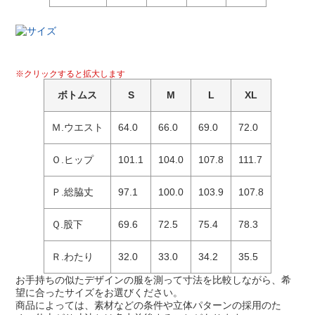
※クリックすると拡大します
ボトムス
S
M
L
XL
Ｍ.ウエスト
64.0
66.0
69.0
72.0
Ｏ.ヒップ
101.1
104.0
107.8
111.7
Ｐ.総脇丈
97.1
100.0
103.9
107.8
Ｑ.股下
69.6
72.5
75.4
78.3
Ｒ.わたり
32.0
33.0
34.2
35.5
お手持ちの似たデザインの服を測って寸法を比較しながら、希
望に合ったサイズをお選びください。
商品によっては、素材などの条件や立体パターンの採用のた