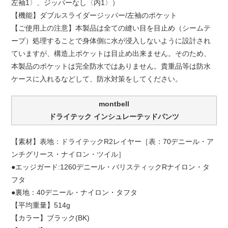
左袖1〉、ジッパーなし〈内1〉）
【機能】ダブルスライダージッパー/左袖のポケット
【ご使用上の注意】本製品は全ての縫い目を目止め（シームテ
ープ）処理することで身体側に水が浸入しないように設計され
ていますが、構造上ポケットは目止め出来ません。そのため、
本製品のポケットは完全防水ではありません。貴重品等は防水
ケースに入れるなどして、防水対策をしてください。
montbell
ドライテック インシュレーテッドパンツ
【素材】表地：ドライテックR2レイヤー［表：70デニール・ア
ンチグリース・ナイロン・ツイル］
●エッジガード:1260デニール・バリスティックRナイロン・タ
フタ
●裏地：40デニール・ナイロン・タフタ
【平均重量】514g
【カラー】ブラック(BK)