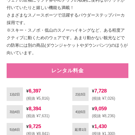
付いていたりと嬉しい機能も満載！
さまざまなスノースポーツで活躍するパウダーステップパーカ
採用です。
※スキー・スノボ・低山のスノーハイキングなど、ある程度ア
クティブに動くためのウェアです。あまり動かない観光などで
の防寒には別の商品(ダウンジャケットやダウンパンツ)のほうが
向いています。
レンタル料金
6,397
7,728
1泊2日
2泊3日
(税抜 ¥5,816)
(税抜 ¥7,026)
8,394
9,059
3泊4日
4泊5日
(税抜 ¥7,631)
(税抜 ¥8,236)
9,725
1,430
5泊6日
延滞1日
(税抜 ¥8,841)
(税抜 ¥1,300)