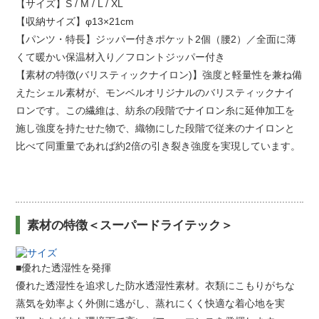
【サイズ】S / M / L / XL
【収納サイズ】φ13×21cm
【パンツ・特長】ジッパー付きポケット2個（腰2）／全面に薄
くて暖かい保温材入り／フロントジッパー付き
【素材の特徴(バリスティックナイロン)】強度と軽量性を兼ね備
えたシェル素材が、モンベルオリジナルのバリスティックナイ
ロンです。この繊維は、紡糸の段階でナイロン糸に延伸加工を
施し強度を持たせた物で、織物にした段階で従来のナイロンと
比べて同重量であれば約2倍の引き裂き強度を実現しています。
素材の特徴＜スーパードライテック＞
■優れた透湿性を発揮
優れた透湿性を追求した防水透湿性素材。衣類にこもりがちな
蒸気を効率よく外側に逃がし、蒸れにくく快適な着心地を実