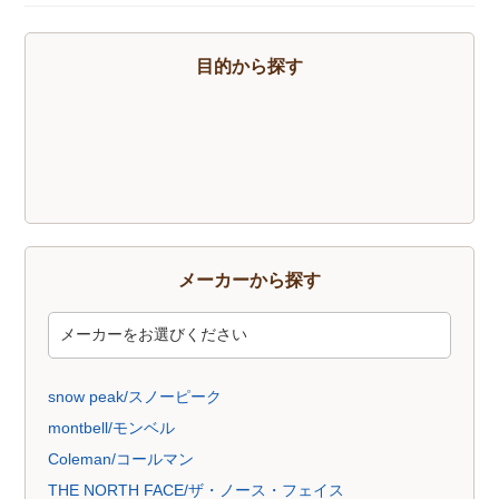
トレッキングソックス
燃料
酸素缶
帽子
手袋
ハイドレーション
そらのしたオリジナルＴシャツ
すべて
目的から探す
メーカーから探す
snow peak/スノーピーク
montbell/モンベル
Coleman/コールマン
THE NORTH FACE/ザ・ノース・フェイス