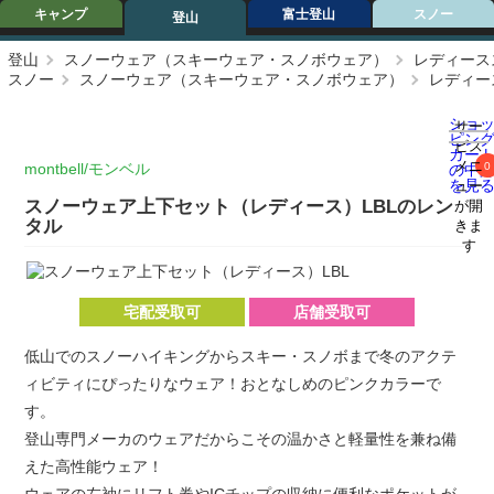
キャンプ
富士登山
スノー
登山
登山
スノーウェア（スキーウェア・スノボウェア）
レディース
スノー
スノーウェア（スキーウェア・スノボウェア）
レディー
ショ
サー
ピン
ビス
カー
メニ
montbell/モンベル
0
の中
を見
ュー
スノーウェア上下セット（レディース）LBLのレン
が開
タル
きま
す
宅配受取可
店舗受取可
低山でのスノーハイキングからスキー・スノボまで冬のアクテ
ィビティにぴったりなウェア！おとなしめのピンクカラーで
す。
登山専門メーカのウェアだからこその温かさと軽量性を兼ね備
えた高性能ウェア！
ウェアの左袖にリフト券やICチップの収納に便利なポケットが