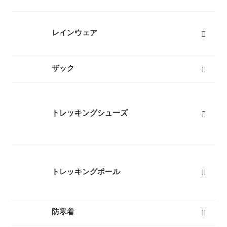
オールシーズンシュラフ（冬用寝袋）
３シーズンシュラフ（春秋用寝袋）
夏用シュラフ（夏用寝袋）
マット
コット
ピロー
シュラフカバー
インナーシーツ
小物
すべて
レインウェア
レディースレインウェア
メンズレインウェア
キッズレインウェア
ポンチョ
アンブレラ（傘）
すべて
ザック
50L以上ザック
50L未満ザック（レディース）
50L未満ザック（メンズ）
キッズ用ザック
ベビーキャリア
ザックカバー
バックカントリーザック
トラベルバッグ
すべて
トレッキングシューズ
レディーストレッキングシューズ
メンズトレッキングシューズ
キッズトレッキングシューズ
沢靴
スノーブーツ（雪山登山靴）
トレッキングソックス
すべて
トレッキングポール
３つ折りタイプ
レバーロックタイプ
ツイストロックタイプ
すべて
防寒着