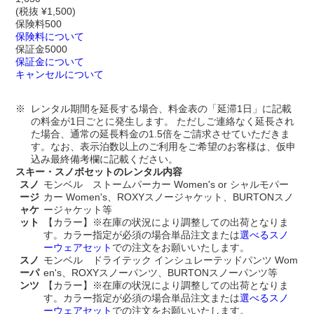
(税抜 ¥1,500)
保険料
500
保険料について
保証金
5000
保証金について
キャンセルについて
レンタル期間を延長する場合、料金表の「延滞1日」に記載
の料金が1日ごとに発生します。 ただしご連絡なく延長され
た場合、通常の延長料金の1.5倍をご請求させていただきま
す。なお、表示泊数以上のご利用をご希望のお客様は、仮申
込み最終備考欄に記載ください。
スキー・スノボセットのレンタル内容
スノ
モンベル ストームパーカー Women's or シャルモパー
ージ
カー Women's、ROXYスノージャケット、BURTONスノ
ャケ
ージャケット等
ット
【カラー】※在庫の状況により調整しての出荷となりま
す。カラー指定が必須の場合単品注文または
選べるスノ
ーウェアセット
での注文をお願いいたします。
スノ
モンベル ドライテック インシュレーテッドパンツ Wom
ーパ
en's、ROXYスノーパンツ、BURTONスノーパンツ等
ンツ
【カラー】※在庫の状況により調整しての出荷となりま
す。カラー指定が必須の場合単品注文または
選べるスノ
ーウェアセット
での注文をお願いいたします。