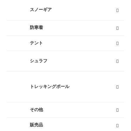
レディーススノーウェア
レディーススノーボードウェア
メンズスノーウェア
メンズスノーボードウェア
キッズスノーウェア
キッズスノーボードウェア
スノーグローブ
キッズスノーグローブ
ゴーグル
防寒タイツ
すべて
スノーギア
スノーブーツ（雪山登山靴）
スノーシュー
ビーコン
バックカントリーザック
スノーフライ
アイゼン
ピッケル（アックス）
スノーウェア
ゴーグル
タイヤチェーン
エアボード
すべて
防寒着
インナーダウン
ダウンジャケット
ダウンパンツ
ダウンコート
フリース
キッズ用ダウン
テントシューズ
マフラー
すべて
テント
キャンプテント
山岳テント
ツーリングテント
タープ
テントマット
スノーフライ
ツェルト
テントアイテム
すべて
シュラフ
オールシーズンシュラフ（冬用寝袋）
３シーズンシュラフ（春秋用寝袋）
夏用シュラフ（夏用寝袋）
マット
コット
ピロー
シュラフカバー
インナーシーツ
小物
すべて
トレッキングポール
３つ折りタイプ
レバーロックタイプ
ツイストロックタイプ
すべて
その他
キャリーカート
チェア（椅子）
スパッツ（ゲイター）
サポートタイツ
防寒タイツ
スカート
ヘルメット
ハーネス
クーラーボックス
天体望遠鏡
双眼鏡
コンパス
GPS
時計
ヒーター
ボトル
トレッキンググローブ
サングラス
帽子
トレッキングパンツ
ハイドレーション
ソーラーチャージャー
カヤック
自転車
熊よけ・熊撃退
すべて
販売品