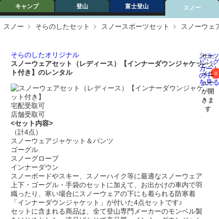
キャンプ
登山
富士登山
スノー
スノー
そらのしたセット
スノースポーツセット
スノーウェ
ショ
そらのしたオリジナル
サー
ピン
スノーウェアセット（レディース）【インナーダウンジャケッ
ビス
カー
ト付き】のレンタル
メニ
0
の中
を見
ュー
が開
きま
宅配受取可
す
店舗受取可
<セット内容>
（計4点）
スノーウェアジャケット＆パンツ
ゴーグル
スノーグローブ
インナーダウン
スノーボードやスキー、スノーハイク等に最適なスノーウェア
上下・ゴーグル・手袋のセットに加えて、お出かけの車内で羽
織ったり、寒い場合にスノーウェアの下にも着られる防寒着
「インナーダウンジャケット」が付いた4点セットです♪
セットに含まれる商品は、全て登山専門メーカーのモンベル製