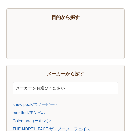
トレッキングソックス
燃料
酸素缶
帽子
手袋
ハイドレーション
そらのしたオリジナルＴシャツ
すべて
目的から探す
メーカーから探す
snow peak/スノーピーク
montbell/モンベル
Coleman/コールマン
THE NORTH FACE/ザ・ノース・フェイス