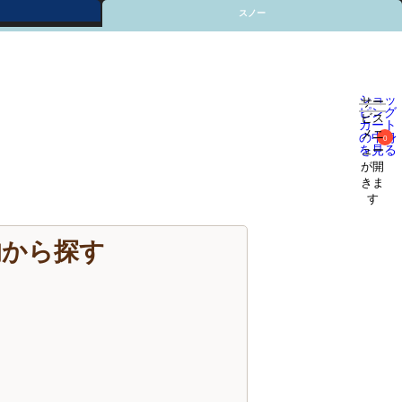
スノー
ショッ
サー
ピング
ビス
カート
メニ
の中身
0
を見る
ュー
が開
きま
す
的から探す