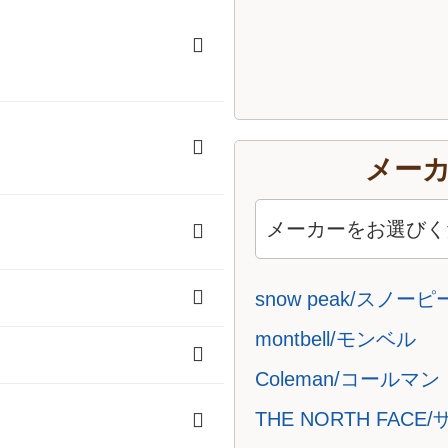
メー
ェア
）
snow peak/スノー
montbell/モンベル
Coleman/コールマン
THE NORTH FA