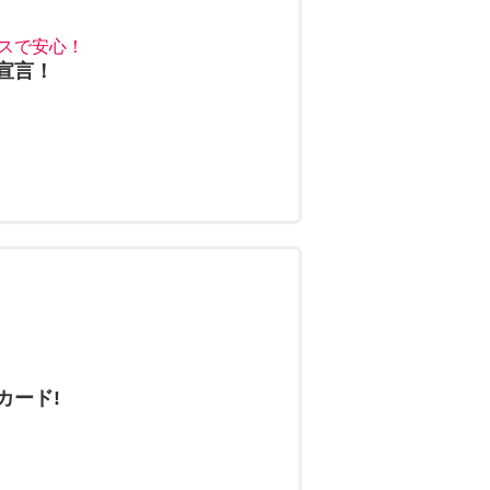
スで安心！
宣言！
カード!