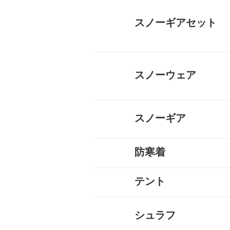
スノーギアセット
スノーウェア
レディーススノーウェア
レディーススノーボードウ
メンズスノーウェア
メンズスノーボードウェア
キッズスノーウェア
キッズスノーボードウェア
スノーグローブ
キッズスノーグローブ
ゴーグル
防寒タイツ
すべて
スノーギア
防寒着
スノーブーツ（雪山登山靴
スノーシュー
ビーコン
バックカントリーザック
スノーフライ
アイゼン
ピッケル（アックス）
スノーウェア
ゴーグル
タイヤチェーン
エアボード
すべて
テント
インナーダウン
ダウンジャケット
ダウンパンツ
ダウンコート
フリース
キッズ用ダウン
テントシューズ
マフラー
すべて
キャンプテント
山岳テント
ツーリングテント
タープ
テントマット
スノーフライ
ツェルト
テントアイテム
すべて
シュラフ