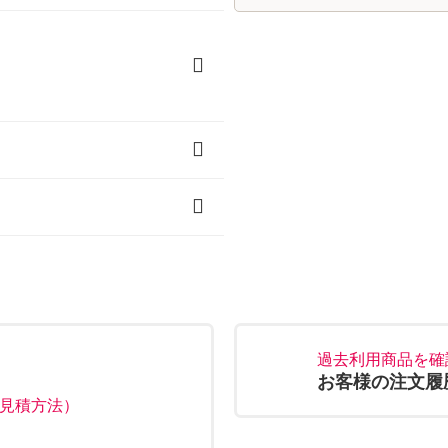
冬用寝袋）
用寝袋）
ャツ
過去利用商品を確
お客様の注文履
見積方法）