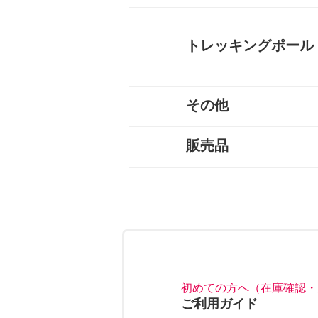
オールシーズンシュラフ（
３シーズンシュラフ（春秋
夏用シュラフ（夏用寝袋）
マット
コット
ピロー
シュラフカバー
インナーシーツ
小物
すべて
トレッキングポール
その他
３つ折りタイプ
レバーロックタイプ
ツイストロックタイプ
すべて
販売品
キャリーカート
チェア（椅子）
スパッツ（ゲイター）
サポートタイツ
防寒タイツ
スカート
ヘルメット
ハーネス
クーラーボックス
天体望遠鏡
双眼鏡
コンパス
GPS
時計
ヒーター
ボトル
トレッキンググローブ
サングラス
帽子
トレッキングパンツ
ハイドレーション
ソーラーチャージャー
カヤック
自転車
熊よけ・熊撃退
すべて
トレッキングソックス
燃料
酸素缶
帽子
手袋
ハイドレーション
そらのしたオリジナルＴシ
すべて
初めての方へ（在庫確認・
ご利用ガイド