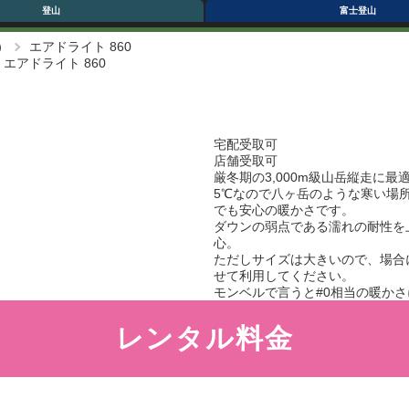
登山
富士登山
）
エアドライト 860
エアドライト 860
宅配受取可
店舗受取可
厳冬期の3,000m級山岳縦走に最
5℃なので八ヶ岳のような寒い場
でも安心の暖かさです。
ダウンの弱点である濡れの耐性を
心。
ただしサイズは大きいので、場合
せて利用してください。
モンベルで言うと#0相当の暖か
レンタル料金