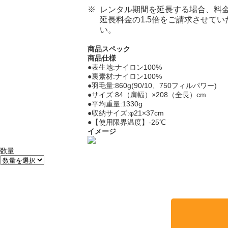
レンタル期間を延長する場合、料金
延長料金の1.5倍をご請求させて
い。
商品スペック
商品仕様
●表生地:ナイロン100%
●裏素材:ナイロン100%
●羽毛量:860g(90/10、750フィルパワー)
●サイズ:84（肩幅）×208（全長）cm
●平均重量:1330g
●収納サイズ:φ21×37cm
●【使用限界温度】-25℃
イメージ
数量