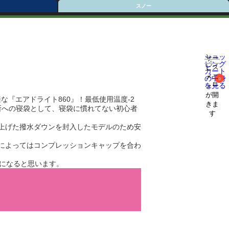
スノー
ショッ
サー
ピング
ビス
カート
メニ
の中身
0
を見る
ュー
が開
適な『エアドライト860』！最低使用温度-2
きま
所への寝袋として、寝袋に慣れてない初心者
す
上げた撥水ダウンを封入したモデルのため安
によってはコンプレッションキャップを合わ
さになると思います。