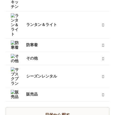
テーブル
バーナー
椅子
クッカー
ダッチオーブン
クーラーボックス
ボトル
すべて
ランタン＆ライト
燃料式ランタン
ガス式ランタン
電池式ランタン
ヘッドランプ
ランタンポール
すべて
防寒着
インナーダウン
ダウンジャケット
ダウンパンツ
ダウンコート
フリース
キッズ用ダウン
テントシューズ
マフラー
すべて
その他
キャリーカート
チェア（椅子）
スパッツ（ゲイター）
サポートタイツ
防寒タイツ
スカート
ヘルメット
ハーネス
クーラーボックス
天体望遠鏡
双眼鏡
コンパス
GPS
時計
ヒーター
ボトル
トレッキンググローブ
サングラス
帽子
トレッキングパンツ
ハイドレーション
ソーラーチャージャー
カヤック
自転車
熊よけ・熊撃退
すべて
シーズンレンタル
キャンプセットマンスリーレンタル
テントマンスリーレンタル
登山セットマンスリーレンタル
シュラフ（寝袋）マンスリーレンタル
登山単品マンスリーレンタル
スノーセットマンスリーレンタル
すべて
販売品
トレッキングソックス
燃料
酸素缶
帽子
手袋
ハイドレーション
そらのしたオリジナルＴシャツ
すべて
目的から探す