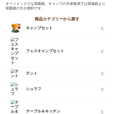
オーソドックスな双眼鏡。キャンプの天体観測では望遠鏡より
双眼鏡の方が便利です。
商品カテゴリーから探す
キャンプセット
フェスキャンプセット
テント
キャンプテント
山岳テント
ツーリングテント
タープ
テントマット
スノーフライ
ツェルト
テントアイテム
すべて
シュラフ
オールシーズンシュラフ（冬用寝袋）
３シーズンシュラフ（春秋用寝袋）
夏用シュラフ（夏用寝袋）
マット
コット
ピロー
シュラフカバー
インナーシーツ
小物
すべて
テーブル＆キッチン