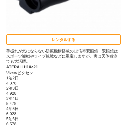
レンタルする
手振れが気にならない防振機構搭載の12倍率双眼鏡！双眼鏡は
スポーツ観戦やライブ観戦などに重宝しますが、実は天体観測
でも大活躍。
ATERA II H10×21
Vixen/ビクセン
1泊2日
4,378
2泊3日
4,928
3泊4日
5,478
4泊5日
6,028
5泊6日
6,578