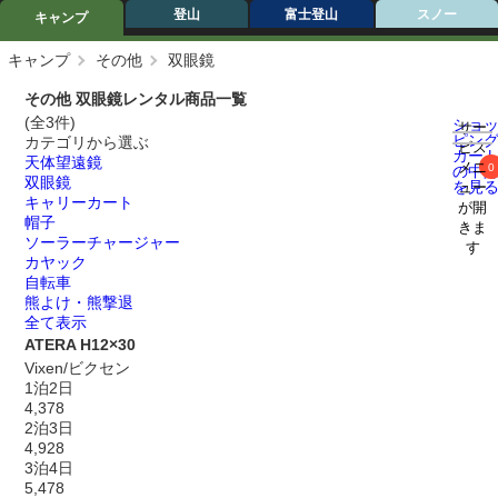
登山
富士登山
スノー
キャンプ
キャンプ
その他
双眼鏡
その他 双眼鏡レンタル商品一覧
(全3件)
ショ
サー
ピン
カテゴリから選ぶ
ビス
カー
天体望遠鏡
メニ
0
の中
双眼鏡
を見
ュー
キャリーカート
が開
帽子
きま
ソーラーチャージャー
す
カヤック
自転車
熊よけ・熊撃退
全て表示
ATERA H12×30
Vixen/ビクセン
1泊2日
4,378
2泊3日
4,928
3泊4日
5,478