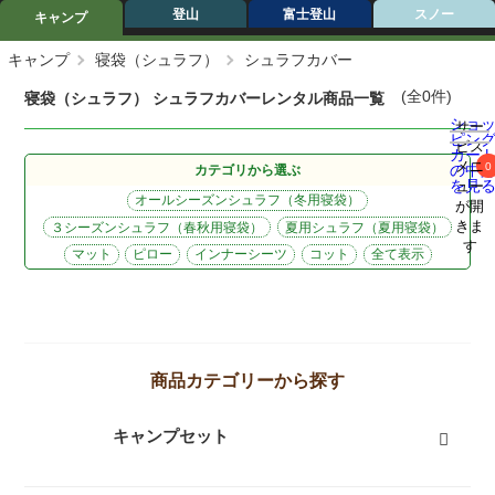
登山
富士登山
スノー
キャンプ
キャンプ
寝袋（シュラフ）
シュラフカバー
(全0件)
寝袋（シュラフ） シュラフカバーレンタル商品一覧
ショ
サー
ピン
ビス
カー
メニ
0
の中
カテゴリから選ぶ
を見
ュー
オールシーズンシュラフ（冬用寝袋）
が開
きま
３シーズンシュラフ（春秋用寝袋）
夏用シュラフ（夏用寝袋）
す
マット
ピロー
インナーシーツ
コット
全て表示
商品カテゴリーから探す
キャンプセット