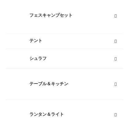
フェスキャンプセット
テント
キャンプテント
山岳テント
ツーリングテント
タープ
テントマット
スノーフライ
ツェルト
テントアイテム
すべて
シュラフ
オールシーズンシュラフ（冬用寝袋）
３シーズンシュラフ（春秋用寝袋）
夏用シュラフ（夏用寝袋）
マット
コット
ピロー
シュラフカバー
インナーシーツ
小物
すべて
テーブル＆キッチン
テーブル
バーナー
椅子
クッカー
ダッチオーブン
クーラーボックス
ボトル
すべて
ランタン＆ライト