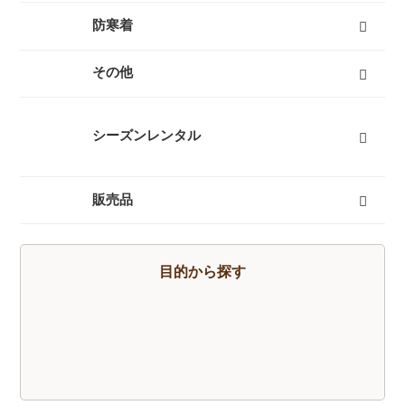
燃料式ランタン
ガス式ランタン
電池式ランタン
ヘッドランプ
ランタンポール
すべて
防寒着
インナーダウン
ダウンジャケット
ダウンパンツ
ダウンコート
フリース
キッズ用ダウン
テントシューズ
マフラー
すべて
その他
キャリーカート
チェア（椅子）
スパッツ（ゲイター）
サポートタイツ
防寒タイツ
スカート
ヘルメット
ハーネス
クーラーボックス
天体望遠鏡
双眼鏡
コンパス
GPS
時計
ヒーター
ボトル
トレッキンググローブ
サングラス
帽子
トレッキングパンツ
ハイドレーション
ソーラーチャージャー
カヤック
自転車
熊よけ・熊撃退
すべて
シーズンレンタル
キャンプセットマンスリーレンタル
テントマンスリーレンタル
登山セットマンスリーレンタル
シュラフ（寝袋）マンスリーレンタル
登山単品マンスリーレンタル
スノーセットマンスリーレンタル
すべて
販売品
トレッキングソックス
燃料
酸素缶
帽子
手袋
ハイドレーション
そらのしたオリジナルＴシャツ
すべて
目的から探す