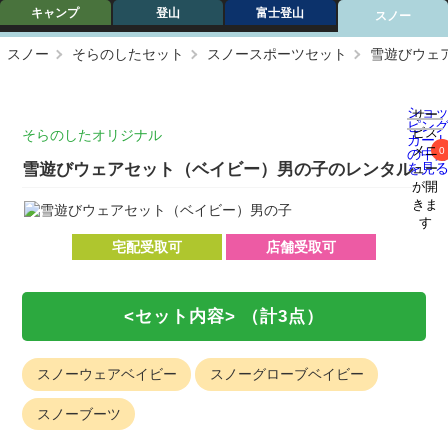
キャンプ
登山
富士登山
スノー
スノー
そらのしたセット
スノースポーツセット
雪遊びウェ
ショ
サー
ピン
ビス
そらのしたオリジナル
カー
メニ
0
の中
雪遊びウェアセット（ベイビー）男の子のレンタル
を見
ュー
が開
きま
す
宅配受取可
店舗受取可
<セット内容>
（計3点）
スノーウェアベイビー
スノーグローブベイビー
スノーブーツ