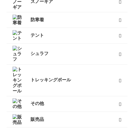
スノーギア
スノーブーツ（雪山登山靴）
スノーシュー
ビーコン
バックカントリーザック
スノーフライ
アイゼン
ピッケル（アックス）
スノーウェア
ゴーグル
タイヤチェーン
エアボード
すべて
防寒着
インナーダウン
ダウンジャケット
ダウンパンツ
ダウンコート
フリース
キッズ用ダウン
テントシューズ
マフラー
すべて
テント
キャンプテント
山岳テント
ツーリングテント
タープ
テントマット
スノーフライ
ツェルト
テントアイテム
すべて
シュラフ
オールシーズンシュラフ（冬用寝袋）
３シーズンシュラフ（春秋用寝袋）
夏用シュラフ（夏用寝袋）
マット
コット
ピロー
シュラフカバー
インナーシーツ
小物
すべて
トレッキングポール
３つ折りタイプ
レバーロックタイプ
ツイストロックタイプ
すべて
その他
キャリーカート
チェア（椅子）
スパッツ（ゲイター）
サポートタイツ
防寒タイツ
スカート
ヘルメット
ハーネス
クーラーボックス
天体望遠鏡
双眼鏡
コンパス
GPS
時計
ヒーター
ボトル
トレッキンググローブ
サングラス
帽子
トレッキングパンツ
ハイドレーション
ソーラーチャージャー
カヤック
自転車
熊よけ・熊撃退
すべて
販売品