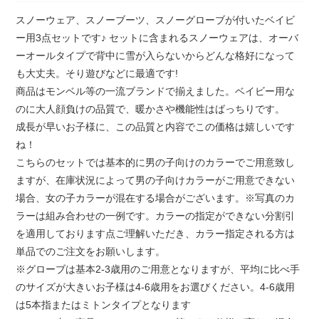
スノーウェア、スノーブーツ、スノーグローブが付いたベイビ
ー用3点セットです♪ セットに含まれるスノーウェアは、オーバ
ーオールタイプで背中に雪が入らないからどんな格好になって
も大丈夫。そり遊びなどに最適です!
商品はモンベル等の一流ブランドで揃えました。ベイビー用な
のに大人顔負けの品質で、暖かさや機能性はばっちりです。
成長が早いお子様に、この品質と内容でこの価格は嬉しいです
ね！
こちらのセットでは基本的に男の子向けのカラーでご用意致し
ますが、在庫状況によって男の子向けカラーがご用意できない
場合、女の子カラーが混在する場合がございます。※写真のカ
ラーは組み合わせの一例です。カラーの指定ができない分割引
を適用しております点ご理解いただき、カラー指定される方は
単品でのご注文をお願いします。
※グローブは基本2-3歳用のご用意となりますが、平均に比べ手
のサイズが大きいお子様は4-6歳用をお選びください。4-6歳用
は5本指またはミトンタイプとなります