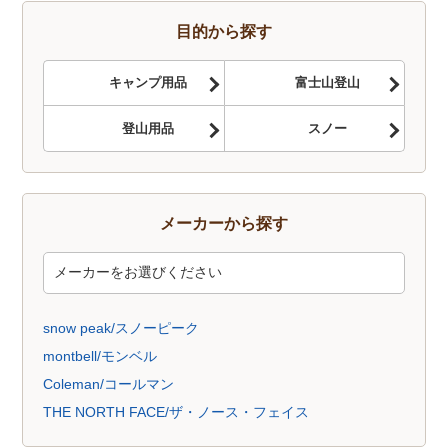
トレッキングソックス
燃料
酸素缶
帽子
手袋
ハイドレーション
そらのしたオリジナルＴシャツ
すべて
目的から探す
キャンプ用品
富士山登山
登山用品
スノー
メーカーから探す
snow peak/スノーピーク
montbell/モンベル
Coleman/コールマン
THE NORTH FACE/ザ・ノース・フェイス