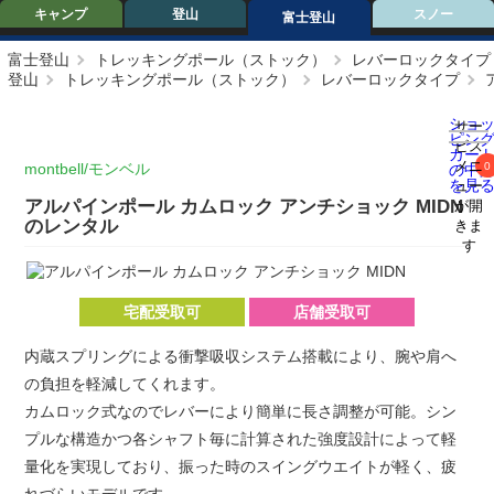
キャンプ
登山
スノー
富士登山
富士登山
トレッキングポール（ストック）
レバーロックタイプ
登山
トレッキングポール（ストック）
レバーロックタイプ
ショ
サー
ピン
ビス
カー
メニ
montbell/モンベル
0
の中
を見
ュー
アルパインポール カムロック アンチショック MIDN
が開
のレンタル
きま
す
宅配受取可
店舗受取可
内蔵スプリングによる衝撃吸収システム搭載により、腕や肩へ
の負担を軽減してくれます。
カムロック式なのでレバーにより簡単に長さ調整が可能。シン
プルな構造かつ各シャフト毎に計算された強度設計によって軽
量化を実現しており、振った時のスイングウエイトが軽く、疲
れづらいモデルです。