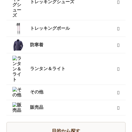
トレッキングシューズ
レディーストレッキングシューズ
メンズトレッキングシューズ
キッズトレッキングシューズ
沢靴
スノーブーツ（雪山登山靴）
トレッキングソックス
すべて
トレッキングポール
３つ折りタイプ
レバーロックタイプ
ツイストロックタイプ
すべて
防寒着
インナーダウン
ダウンジャケット
ダウンパンツ
ダウンコート
フリース
キッズ用ダウン
テントシューズ
マフラー
すべて
ランタン＆ライト
燃料式ランタン
ガス式ランタン
電池式ランタン
ヘッドランプ
ランタンポール
すべて
その他
キャリーカート
チェア（椅子）
スパッツ（ゲイター）
サポートタイツ
防寒タイツ
スカート
ヘルメット
ハーネス
クーラーボックス
天体望遠鏡
双眼鏡
コンパス
GPS
時計
ヒーター
ボトル
トレッキンググローブ
サングラス
帽子
トレッキングパンツ
ハイドレーション
ソーラーチャージャー
カヤック
自転車
熊よけ・熊撃退
すべて
販売品
トレッキングソックス
燃料
酸素缶
帽子
手袋
ハイドレーション
そらのしたオリジナルＴシャツ
すべて
目的から探す