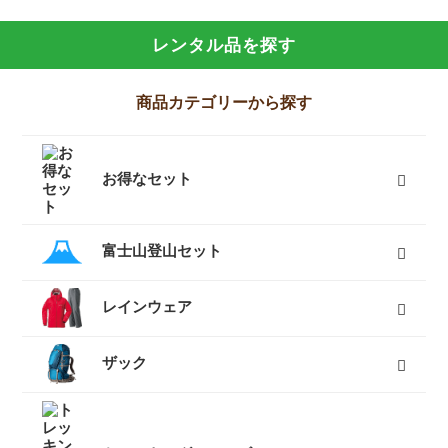
レンタル品を探す
商品カテゴリーから探す
お得なセット
富士山登山向けセット
キャンプセット
登山セット
フェスセット
スノースポーツセット
スノーギアセット
屋久島向けセット
ツーリングセット
レジャーセット
すべて
富士山登山セット
富士山登山セット一覧
富士山登山のおすすめセット情報
富士山登山初心者お役立ち情報
富士山登山の服装・ファッション
富士山登山の装備・持ち物
富士山登山経験者の声・アドバイス
富士山登山体験レポート
富士山登山利用者からの手紙
レインウェア
レディースレインウェア
メンズレインウェア
キッズレインウェア
ポンチョ
アンブレラ（傘）
すべて
ザック
50L以上ザック
50L未満ザック（レディース）
50L未満ザック（メンズ）
キッズ用ザック
ベビーキャリア
ザックカバー
バックカントリーザック
トラベルバッグ
すべて