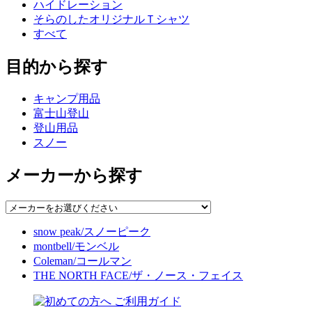
ハイドレーション
そらのしたオリジナルＴシャツ
すべて
目的から探す
キャンプ用品
富士山登山
登山用品
スノー
メーカーから探す
snow peak/スノーピーク
montbell/モンベル
Coleman/コールマン
THE NORTH FACE/ザ・ノース・フェイス