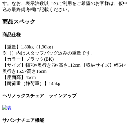
す。なお、表示泊数以上のご利用をご希望のお客様は、仮申
込み最終備考欄に記載ください。
商品スペック
商品仕様
【重量】1,80kg（1,90kg）
※（）内はスタッフバッグ込みの重量です。
【カラー】ブラック(BK)
【サイズ】幅70×奥行き79×高さ112cm 【収納サイズ】幅54×
奥行き15.5×高さ16cm
【座面高】45cm
【耐荷重（静荷重）】145kg
ヘリノックスチェア ラインアップ
サバンナチェア機能