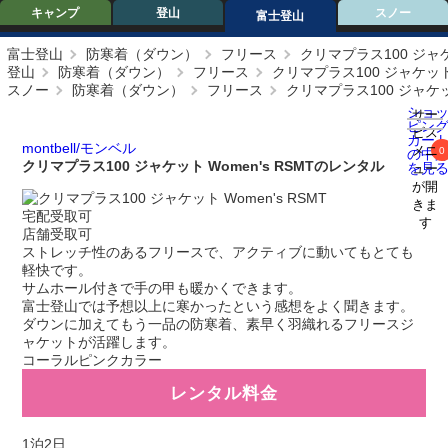
キャンプ
登山
スノー
富士登山
富士登山
防寒着（ダウン）
フリース
クリマプラス100 ジャケッ
登山
防寒着（ダウン）
フリース
クリマプラス100 ジャケット W
スノー
防寒着（ダウン）
フリース
クリマプラス100 ジャケット
ショ
サー
ピン
ビス
カー
montbell/モンベル
メニ
0
の中
クリマプラス100 ジャケット Women's RSMTのレンタル
を見
ュー
が開
きま
宅配受取可
す
店舗受取可
ストレッチ性のあるフリースで、アクティブに動いてもとても
軽快です。
サムホール付きで手の甲も暖かくできます。
富士登山では予想以上に寒かったという感想をよく聞きます。
ダウンに加えてもう一品の防寒着、素早く羽織れるフリースジ
ャケットが活躍します。
コーラルピンクカラー
レンタル料金
1泊2日