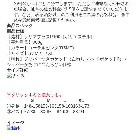
の料金が1日ごとに発生します。 ただしご連絡なく延長され
た場合、通常の延長料金の1.5倍をご請求させていただきま
す。なお、表示泊数以上のご利用をご希望のお客様は、仮申
込み最終備考欄に記載ください。
商品スペック
商品仕様
【素材】クリマプラスR100［ポリエステル］
【平均重量】300g
【カラー】コーラルピンク(RSMT)
【サイズ】S / M / L / XL
【特長】ジッパーつきポケット（左胸1、ハンドポケット2） /
ジッパーがあごに当たらない仕様
サイズ詳細
※クリックすると拡大します
S
M
L
XL
①身長
148-158
153-163
158-168
163-173
②バスト
77-83
80-86
84-90
88-94
イメージ