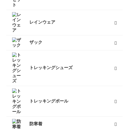
富士山登山セット一覧
富士山登山のおすすめセット情報
富士山登山初心者お役立ち情報
富士山登山の服装・ファッション
富士山登山の装備・持ち物
富士山登山経験者の声・アドバイス
富士山登山体験レポート
富士山登山利用者からの手紙
レインウェア
レディースレインウェア
メンズレインウェア
キッズレインウェア
ポンチョ
アンブレラ（傘）
すべて
ザック
50L以上ザック
50L未満ザック（レディース）
50L未満ザック（メンズ）
キッズ用ザック
ベビーキャリア
ザックカバー
バックカントリーザック
トラベルバッグ
すべて
トレッキングシューズ
レディーストレッキングシューズ
メンズトレッキングシューズ
キッズトレッキングシューズ
沢靴
スノーブーツ（雪山登山靴）
トレッキングソックス
すべて
トレッキングポール
３つ折りタイプ
レバーロックタイプ
ツイストロックタイプ
すべて
防寒着