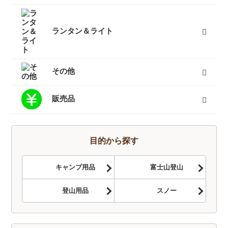
インナーダウン
ダウンジャケット
ダウンパンツ
ダウンコート
フリース
キッズ用ダウン
テントシューズ
マフラー
すべて
ランタン＆ライト
燃料式ランタン
ガス式ランタン
電池式ランタン
ヘッドランプ
ランタンポール
すべて
その他
キャリーカート
チェア（椅子）
スパッツ（ゲイター）
サポートタイツ
防寒タイツ
スカート
ヘルメット
ハーネス
クーラーボックス
天体望遠鏡
双眼鏡
コンパス
GPS
時計
ヒーター
ボトル
トレッキンググローブ
サングラス
帽子
トレッキングパンツ
ハイドレーション
ソーラーチャージャー
カヤック
自転車
熊よけ・熊撃退
すべて
販売品
トレッキングソックス
燃料
酸素缶
帽子
手袋
ハイドレーション
そらのしたオリジナルＴシャツ
すべて
目的から探す
キャンプ用品
富士山登山
登山用品
スノー