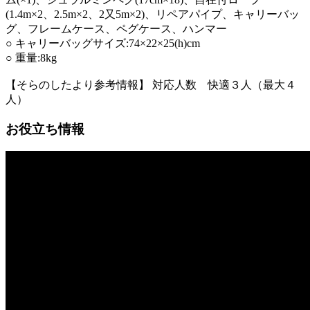
(1.4m×2、2.5m×2、2又5m×2)、リペアパイプ、キャリーバッ
グ、フレームケース、ペグケース、ハンマー
○ キャリーバッグサイズ:74×22×25(h)cm
○ 重量:8kg
【そらのしたより参考情報】 対応人数 快適３人（最大４
人）
お役立ち情報