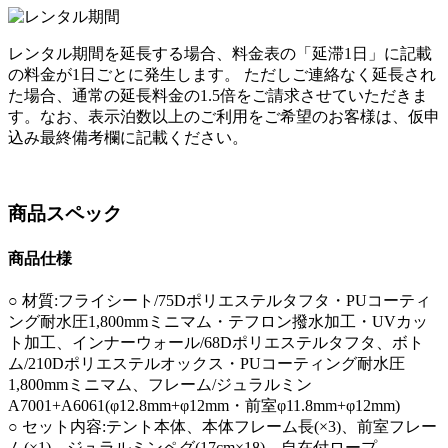
レンタル期間を延長する場合、料金表の「延滞1日」に記載
の料金が1日ごとに発生します。 ただしご連絡なく延長され
た場合、通常の延長料金の1.5倍をご請求させていただきま
す。なお、表示泊数以上のご利用をご希望のお客様は、仮申
込み最終備考欄に記載ください。
商品スペック
商品仕様
○ 材質:フライシート/75Dポリエステルタフタ・PUコーティ
ング耐水圧1,800mmミニマム・テフロン撥水加工・UVカッ
ト加工、インナーウォール/68Dポリエステルタフタ、ボト
ム/210Dポリエステルオックス・PUコーティング耐水圧
1,800mmミニマム、フレーム/ジュラルミン
A7001+A6061(φ12.8mm+φ12mm・前室φ11.8mm+φ12mm)
○ セット内容:テント本体、本体フレーム長(×3)、前室フレー
ム(×1)、ジュラルミンペグ(17cm×18)、自在付ロープ