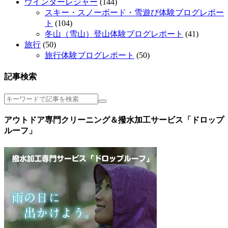
ウインターレジャー
(144)
スキー・スノーボード・雪遊び体験ブログレポー
ト
(104)
冬山（雪山）登山体験ブログレポート
(41)
旅行
(50)
旅行体験ブログレポート
(50)
記事検索
アウトドア専門クリーニング＆撥水加工サービス「ドロップ
ルーフ」