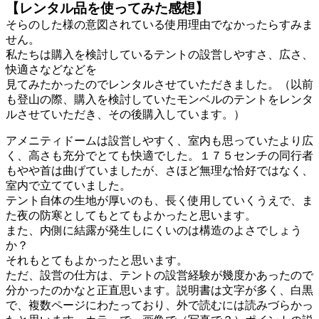
【レンタル品を使ってみた感想】
そらのした様の意図されている使用理由でなかったらすみま
せん。
私たちは購入を検討しているテントの設営しやすさ、広さ、
快適さなどなどを
見てみたかったのでレンタルさせていただきました。（以前
も登山の際、購入を検討していたモンベルのテントをレンタ
ルさせていただき、その後購入しています。）
アメニティドームは設営しやすく、室内も思っていたより広
く、高さも充分でとても快適でした。１７５センチの同行者
もやや首は曲げていましたが、さほど無理な恰好ではなく、
室内で立てていました。
テント自体の生地が厚いのも、長く使用していくうえで、ま
た夜の防寒としてもとてもよかったと思います。
また、内側に結露が発生しにくいのは構造のよさでしょう
か？
それもとてもよかったと思います。
ただ、設営の仕方は、テントの設営経験が幾度かあったので
分かったのかなと正直思います。説明書は文字が多く、白黒
で、複数ページにわたっており、外で読むには読みづらかっ