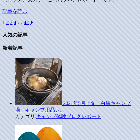
記事を読む
1
2
3
4
…
42
人気の記事
新着記事
2021年5月上旬 白馬キャンプ
場 キャンプ用品レ...
カテゴリ:
キャンプ体験ブログレポート