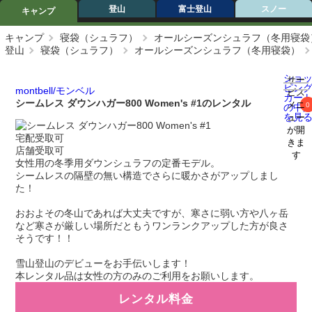
登山
富士登山
スノー
キャンプ
キャンプ
寝袋（シュラフ）
オールシーズンシュラフ（冬用寝袋
登山
寝袋（シュラフ）
オールシーズンシュラフ（冬用寝袋）
ショ
サー
ピン
montbell/モンベル
ビス
カー
シームレス ダウンハガー800 Women's #1のレンタル
メニ
0
の中
を見
ュー
が開
宅配受取可
きま
店舗受取可
す
女性用の冬季用ダウンシュラフの定番モデル。
シームレスの隔壁の無い構造でさらに暖かさがアップしまし
た！
おおよその冬山であれば大丈夫ですが、寒さに弱い方や八ヶ岳
など寒さが厳しい場所だともうワンランクアップした方が良さ
そうです！！
雪山登山のデビューをお手伝いします！
本レンタル品は女性の方のみのご利用をお願いします。
レンタル料金