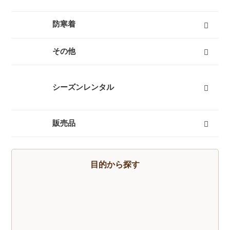
燃料式ランタン
ガス式ランタン
電池式ランタン
ヘッドランプ
ランタンポール
すべて
防寒着
インナーダウン
ダウンジャケット
ダウンパンツ
ダウンコート
フリース
キッズ用ダウン
テントシューズ
マフラー
すべて
その他
キャリーカート
チェア（椅子）
スパッツ（ゲイター）
サポートタイツ
防寒タイツ
スカート
ヘルメット
ハーネス
クーラーボックス
天体望遠鏡
双眼鏡
コンパス
GPS
時計
ヒーター
ボトル
トレッキンググローブ
サングラス
帽子
トレッキングパンツ
ハイドレーション
ソーラーチャージャー
カヤック
自転車
熊よけ・熊撃退
すべて
シーズンレンタル
キャンプセットマンスリーレンタル
テントマンスリーレンタル
登山セットマンスリーレンタル
シュラフ（寝袋）マンスリーレンタル
登山単品マンスリーレンタル
スノーセットマンスリーレンタル
すべて
販売品
トレッキングソックス
燃料
酸素缶
帽子
手袋
ハイドレーション
そらのしたオリジナルＴシャツ
すべて
目的から探す