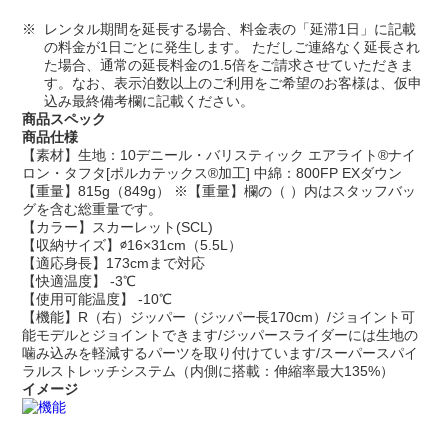
レンタル期間を延長する場合、料金表の「延滞1日」に記載
の料金が1日ごとに発生します。 ただしご連絡なく延長され
た場合、通常の延長料金の1.5倍をご請求させていただきま
す。なお、表示泊数以上のご利用をご希望のお客様は、仮申
込み最終備考欄に記載ください。
商品スペック
商品仕様
【素材】生地：10デニール・バリスティック エアライト®ナイ
ロン・タフタ[ポルカテックス®加工] 中綿：800FP EXダウン
【重量】815g（849g） ※【重量】欄の（ ）内はスタッフバッ
グを含む総重量です。
【カラー】スカーレット(SCL)
【収納サイズ】∅16×31cm（5.5L）
【適応身長】173cmまで対応
【快適温度】 -3℃
【使用可能温度】 -10℃
【機能】R（右）ジッパー（ジッパー長170cm）/ジョイント可
能モデルとジョイントできます/ジッパースライダーには生地の
噛み込みを軽減するパーツを取り付けています/スーパースパイ
ラルストレッチシステム（内側に搭載：伸縮率最大135%）
イメージ