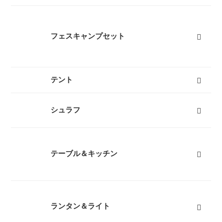
フェスキャンプセット
テント
キャンプテント
山岳テント
ツーリングテント
タープ
テントマット
スノーフライ
ツェルト
テントアイテム
すべて
シュラフ
オールシーズンシュラフ（冬用寝袋）
３シーズンシュラフ（春秋用寝袋）
夏用シュラフ（夏用寝袋）
マット
コット
ピロー
シュラフカバー
インナーシーツ
小物
すべて
テーブル＆キッチン
テーブル
バーナー
椅子
クッカー
ダッチオーブン
クーラーボックス
ボトル
すべて
ランタン＆ライト