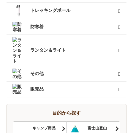
レディーストレッキングシューズ
メンズトレッキングシューズ
キッズトレッキングシューズ
沢靴
スノーブーツ（雪山登山靴）
トレッキングソックス
すべて
トレッキングポール
３つ折りタイプ
レバーロックタイプ
ツイストロックタイプ
すべて
防寒着
インナーダウン
ダウンジャケット
ダウンパンツ
ダウンコート
フリース
キッズ用ダウン
テントシューズ
マフラー
すべて
ランタン＆ライト
燃料式ランタン
ガス式ランタン
電池式ランタン
ヘッドランプ
ランタンポール
すべて
その他
キャリーカート
チェア（椅子）
スパッツ（ゲイター）
サポートタイツ
防寒タイツ
スカート
ヘルメット
ハーネス
クーラーボックス
天体望遠鏡
双眼鏡
コンパス
GPS
時計
ヒーター
ボトル
トレッキンググローブ
サングラス
帽子
トレッキングパンツ
ハイドレーション
ソーラーチャージャー
カヤック
自転車
熊よけ・熊撃退
すべて
販売品
トレッキングソックス
燃料
酸素缶
帽子
手袋
ハイドレーション
そらのしたオリジナルＴシャツ
すべて
目的から探す
キャンプ用品
富士山登山