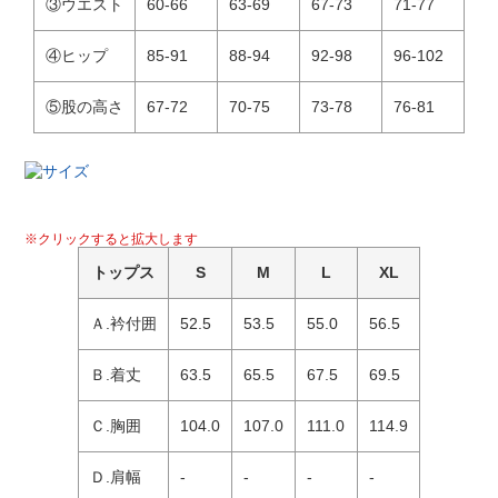
③ウエスト
60-66
63-69
67-73
71-77
④ヒップ
85-91
88-94
92-98
96-102
⑤股の高さ
67-72
70-75
73-78
76-81
※クリックすると拡大します
トップス
S
M
L
XL
Ａ.衿付囲
52.5
53.5
55.0
56.5
Ｂ.着丈
63.5
65.5
67.5
69.5
Ｃ.胸囲
104.0
107.0
111.0
114.9
Ｄ.肩幅
-
-
-
-