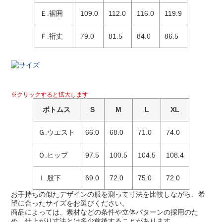
Ｅ.裾囲
109.0
112.0
116.0
119.9
Ｆ.裄丈
79.0
81.5
84.0
86.5
※クリックすると拡大します
ボトムス
S
M
L
XL
Ｇ.ウエスト
66.0
68.0
71.0
74.0
Ｏ.ヒップ
97.5
100.5
104.5
108.4
Ｉ.股下
69.0
72.0
75.0
72.0
お手持ちの似たデザインの服を測って寸法を比較しながら、希
望に合ったサイズをお選びください。
商品によっては、素材などの条件や立体パターンの採用のた
め、仕上がり寸法とは多少前後することがあります。