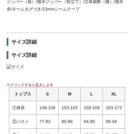
ジッパー（裾）/撥水ジッパー（前立て）/立体裁断（膝）/撥水
糸/ネームタグつき/13mmシームテープ
サイズ詳細
サイズ詳細
※クリックすると拡大します
トップス
S
M
L
XL
①身長
148-158
153-163
158-168
163-173
②バスト
77-83
80-86
84-90
88-94