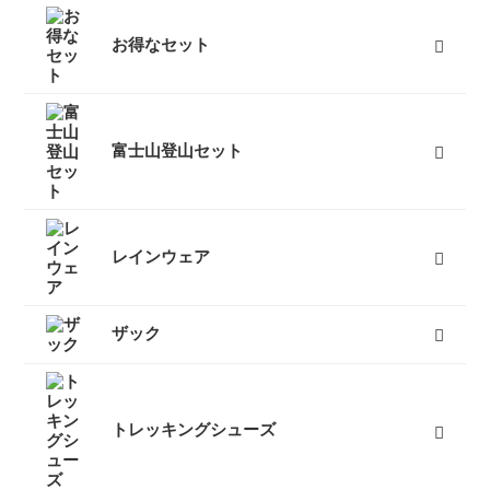
お得なセット
富士山登山向けセット
キャンプセット
登山セット
フェスセット
スノースポーツセット
スノーギアセット
屋久島向けセット
ツーリングセット
レジャーセット
すべて
富士山登山セット
富士山登山セット一覧
富士山登山のおすすめセット情報
富士山登山初心者お役立ち情報
富士山登山の服装・ファッション
富士山登山の装備・持ち物
富士山登山経験者の声・アドバイス
富士山登山体験レポート
富士山登山利用者からの手紙
レインウェア
レディースレインウェア
メンズレインウェア
キッズレインウェア
ポンチョ
アンブレラ（傘）
すべて
ザック
50L以上ザック
50L未満ザック（レディース）
50L未満ザック（メンズ）
キッズ用ザック
ベビーキャリア
ザックカバー
バックカントリーザック
トラベルバッグ
すべて
トレッキングシューズ