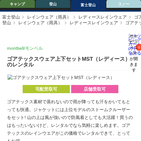
キャンプ
登山
スノー
富士登山
富士登山
レインウェア（雨具）
レディースレインウェア
ゴ
登山
レインウェア（雨具）
レディースレインウェア
ゴアテ
ショ
サー
ピン
ビス
カー
メニ
montbell/モンベル
0
の中
を見
ュー
ゴアテックスウェア上下セットMST（レディース）
が開
のレンタル
きま
す
宅配受取可
店舗受取可
ゴアテックス素材で蒸れないので雨が降っても汗をかいてもと
っても快適。ジャケットには上位モデルのストームクルーザー
をセット! 山の上は風が強いので防風着としても大活躍！買うの
はもったいないけど、レンタルでなら気軽に楽しめます。ゴア
テックスのレインウエアがこの価格でレンタルできて、とって
もお得。