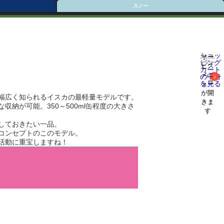
スノー
ショッ
サー
ピング
ビス
カート
メニ
の中身
0
を見る
ュー
が開
幅広く知られるイスカの最軽量モデルです。
きま
収納が可能。350～500ml缶程度の大きさ
す
しておきたい一品。
コンセプトのこのモデル。
活動に重宝しますね！