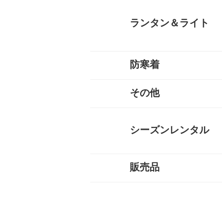
テーブル
バーナー
椅子
クッカー
ダッチオーブン
クーラーボックス
ボトル
すべて
ランタン＆ライト
防寒着
燃料式ランタン
ガス式ランタン
電池式ランタン
ヘッドランプ
ランタンポール
すべて
その他
インナーダウン
ダウンジャケット
ダウンパンツ
ダウンコート
フリース
キッズ用ダウン
テントシューズ
マフラー
すべて
キャリーカート
チェア（椅子）
スパッツ（ゲイター）
サポートタイツ
防寒タイツ
スカート
ヘルメット
ハーネス
クーラーボックス
天体望遠鏡
双眼鏡
コンパス
GPS
時計
ヒーター
ボトル
トレッキンググローブ
サングラス
帽子
トレッキングパンツ
ハイドレーション
ソーラーチャージャー
カヤック
自転車
熊よけ・熊撃退
すべて
シーズンレンタル
販売品
キャンプセットマンスリー
テントマンスリーレンタル
登山セットマンスリーレン
シュラフ（寝袋）マンスリ
登山単品マンスリーレンタ
スノーセットマンスリーレ
すべて
トレッキングソックス
燃料
酸素缶
帽子
手袋
ハイドレーション
そらのしたオリジナルＴシ
すべて