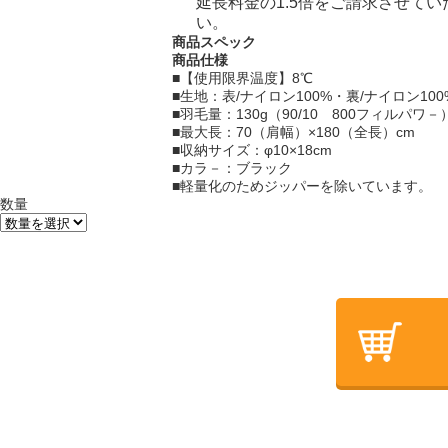
延長料金の1.5倍をご請求させて
い。
商品スペック
商品仕様
■【使用限界温度】8℃
■生地：表/ナイロン100%・裏/ナイロン100
■羽毛量：130g（90/10 800フィルパワ－
■最大長：70（肩幅）×180（全長）cm
■収納サイズ：φ10×18cm
■カラ－：ブラック
■軽量化のためジッパーを除いています。
数量