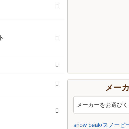
ト
メー
冬用寝袋）
用寝袋）
snow peak/スノー