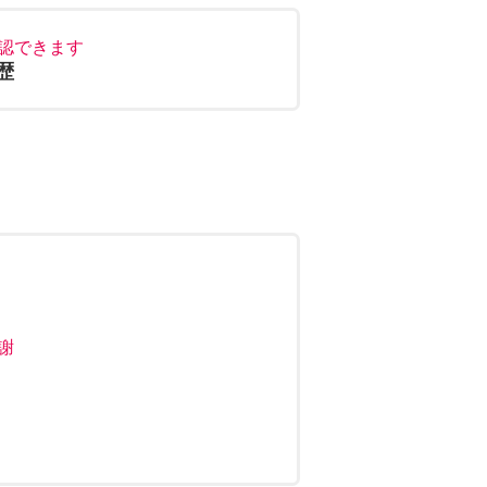
認できます
歴
謝