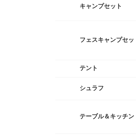
キャンプセット
フェスキャンプセッ
テント
キャンプテント
山岳テント
ツーリングテント
タープ
テントマット
スノーフライ
ツェルト
テントアイテム
すべて
シュラフ
オールシーズンシュラフ（
３シーズンシュラフ（春秋
夏用シュラフ（夏用寝袋）
マット
コット
ピロー
シュラフカバー
インナーシーツ
小物
すべて
テーブル＆キッチン