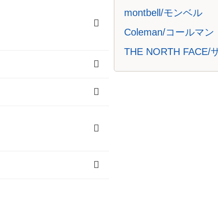
montbell/モンベル
Coleman/コールマン
THE NORTH FA
レンタル
タル
ーレンタル
ル
ンタル
ャツ