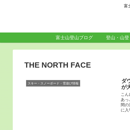
富
富士山登山ブログ
登山・山登
THE NORTH FACE
ダ
スキー・スノーボード・雪遊び情報
が
こん
あっ
間の
に入