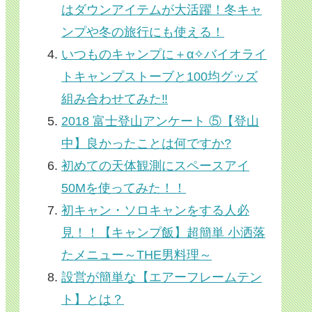
はダウンアイテムが大活躍！冬キャ
ンプや冬の旅行にも使える！
いつものキャンプに＋α✧バイオライ
トキャンプストーブと100均グッズ
組み合わせてみた‼
2018 富士登山アンケート ⑤【登山
中】良かったことは何ですか?
初めての天体観測にスペースアイ
50Mを使ってみた！！
初キャン・ソロキャンをする人必
見！！【キャンプ飯】超簡単 小洒落
たメニュー～THE男料理～
設営が簡単な【エアーフレームテン
ト】とは？