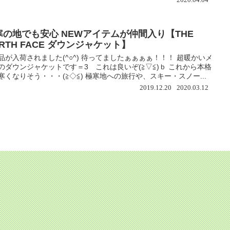
2020.04.04
寒の地でも安心 NEWアイテムが仲間入り【THE
RTH FACE ダウンジャケット】
品が入荷されました(^○^) 待ってましたぁぁぁぁ！！！ 超暖かいメ
のダウンジャケットです＝3 これは良いぞ(≧▽≦)ｂ これから本格
寒くなりそう・・・(≧◇≦) 極寒地への旅行や、スキー・スノー...
2019.12.20
2020.03.12