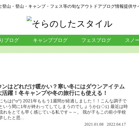
士登山・登山・キャンプ・フェス等の旬なアウトドアブログ情報提供サ
りブログ
キャンプブログ
フェスブログ
スノ
ウンはどれだけ暖かい？寒い冬にはダウンアイテム
大活躍！冬キャンプや冬の旅行にも使える！
にちは(^o^) 2021年ももう1週間が経過しました！！こんな調子で
という間に1年が終わってしてしまうのでしょうか(≧◇≦) 最近は時
流れをとても早く感じている私です～～。 我が子もこの前小学校
学したと思...
2021.01.08
2022.04.17