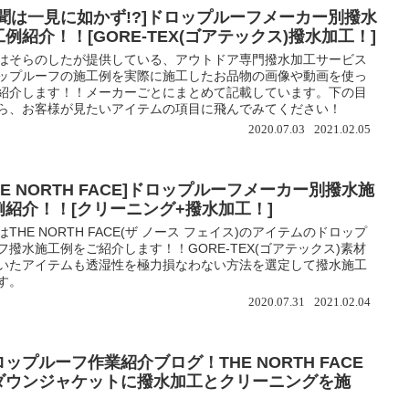
百聞は一見に如かず!?]ドロップルーフメーカー別撥水
例紹介！！[GORE-TEX(ゴアテックス)撥水加工！]
はそらのしたが提供している、アウトドア専門撥水加工サービス
ップルーフの施工例を実際に施工したお品物の画像や動画を使っ
紹介します！！メーカーごとにまとめて記載しています。下の目
ら、お客様が見たいアイテムの項目に飛んでみてください！
2020.07.03
2021.02.05
HE NORTH FACE]ドロップルーフメーカー別撥水施
例紹介！！[クリーニング+撥水加工！]
はTHE NORTH FACE(ザ ノース フェイス)のアイテムのドロップ
フ撥水施工例をご紹介します！！GORE-TEX(ゴアテックス)素材
いたアイテムも透湿性を極力損なわない方法を選定して撥水施工
す。
2020.07.31
2021.02.04
ップルーフ作業紹介ブログ！THE NORTH FACE
ダウンジャケットに撥水加工とクリーニングを施
！