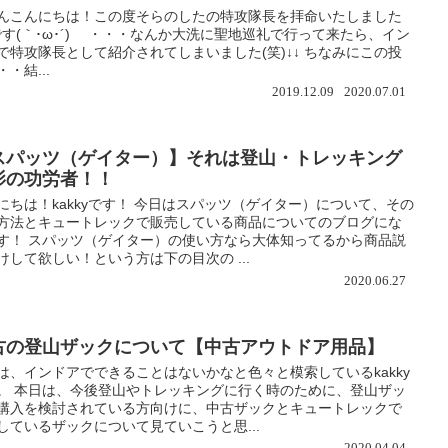
んこんにちは！この度そらのしたの特攻隊長を拝命いたしました
です(｀･ω･´)ゞ ・・・なんか大洗に聖地巡礼で行って来たら、イン
で特攻隊長として紹介されてしまいました(笑)↓↓ ちなみにこの投
・結...
2019.12.09
2020.07.01
スパッツ（ゲイター）】それは登山・トレッキング
影の功労者！！
にちは！kakkyです！ 今日はスパッツ（ゲイター）について、その
方法とキュートレックで販売している商品についてのブログにな
す！ スパッツ（ゲイター）の使い方なら大体知ってるから商品説
けして欲しい！という方は下の目次の ...
2020.06.27
古の登山ザックについて【中古アウトドア用品】
は、インドアでできることはないかなと色々と模索しているkakky
。 本日は、今後登山やトレッキングに行く時のために、登山ザッ
購入を検討されている方向けに、中古ザックとキュートレックで
しているザックについて見ていこうと思...