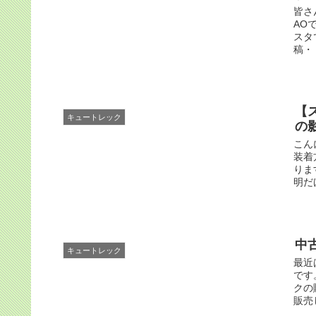
皆さ
AO
スタ
稿・・
【
キュートレック
の
こん
装着
りま
明だ
中
キュートレック
最近
です
クの
販売