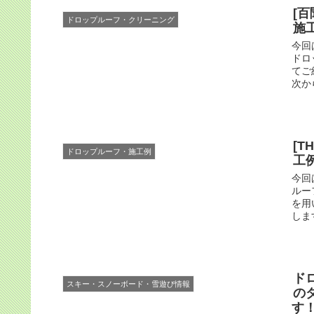
[
ドロップルーフ・クリーニング
施工
今回
ドロ
てご
次か
[T
ドロップルーフ・施工例
工
今回
ルー
を用
しま
ドロ
スキー・スノーボード・雪遊び情報
の
す