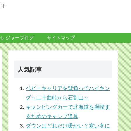
イト
ーレジャーブログ
サイトマップ
人気記事
ベビーキャリアを背負ってハイキン
グ～二十曲峠から石割山～
キャンピングカーで北海道を満喫す
るためのキャンプ道具
ダウンはどれだけ暖かい？寒い冬に