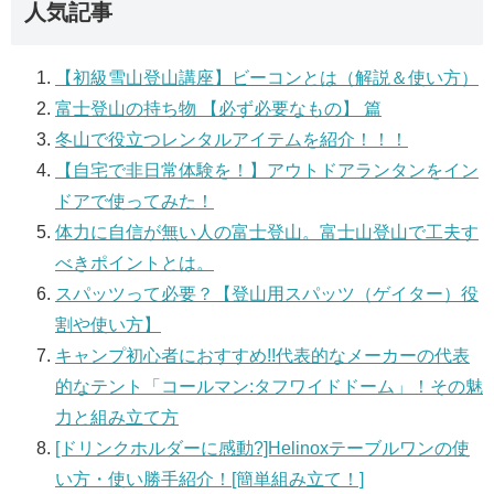
人気記事
【初級雪山登山講座】ビーコンとは（解説＆使い方）
富士登山の持ち物 【必ず必要なもの】 篇
冬山で役立つレンタルアイテムを紹介！！！
【自宅で非日常体験を！】アウトドアランタンをイン
ドアで使ってみた！
体力に自信が無い人の富士登山。富士山登山で工夫す
べきポイントとは。
スパッツって必要？【登山用スパッツ（ゲイター）役
割や使い方】
キャンプ初心者におすすめ!!代表的なメーカーの代表
的なテント「コールマン:タフワイドドーム」！その魅
力と組み立て方
[ドリンクホルダーに感動?]Helinoxテーブルワンの使
い方・使い勝手紹介！[簡単組み立て！]