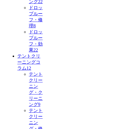
ング
22
ドロッ
プルー
フ・修
理
8
ドロッ
プルー
フ・効
果
22
テントクリ
ーニングコ
ラム
12
テント
クリー
ニン
グ・ク
リーニ
ング
9
テント
クリー
ニン
グ・修