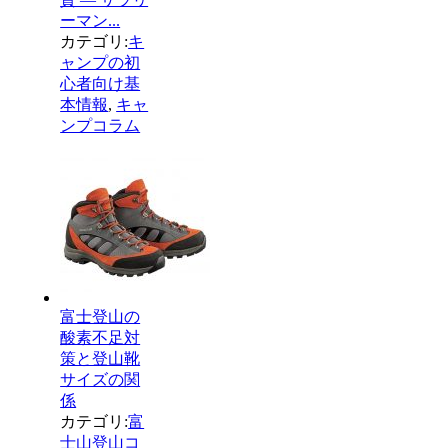
ーマン...
カテゴリ:
キ
ャンプの初
心者向け基
本情報
,
キャ
ンプコラム
富士登山の
酸素不足対
策と登山靴
サイズの関
係
カテゴリ:
富
士山登山コ