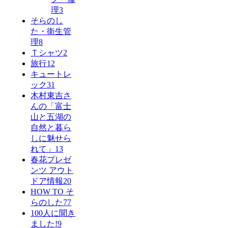
理
3
そらのし
た・衛生管
理
8
Ｔシャツ
2
旅行
12
キュートレ
ック
31
木村東吉さ
んの「富士
山と五湖の
自然と暮ら
しに魅せら
れて」
13
春花プレゼ
ンツ アウト
ドア情報
20
HOW TO そ
らのした
77
100人に聞き
ました!
9