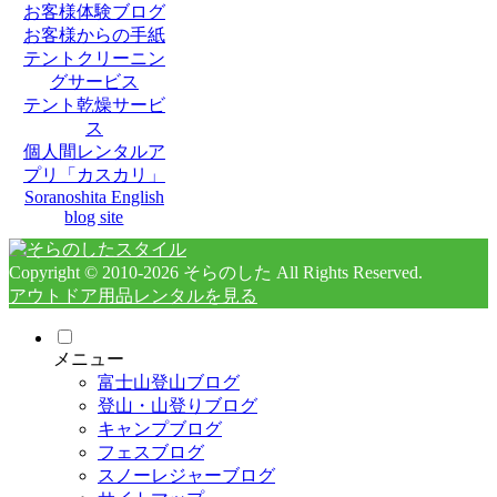
お客様体験ブログ
お客様からの手紙
テントクリーニン
グサービス
テント乾燥サービ
ス
個人間レンタルア
プリ「カスカリ」
Soranoshita English
blog site
Copyright © 2010-2026 そらのした All Rights Reserved.
アウトドア用品レンタル
を見る
メニュー
富士山登山ブログ
登山・山登りブログ
キャンプブログ
フェスブログ
スノーレジャーブログ