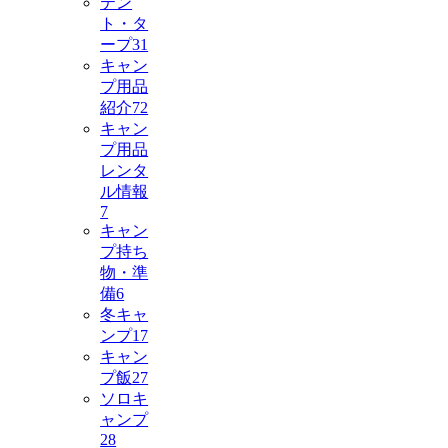
テン
ト・タ
ープ
31
キャン
プ用品
紹介
72
キャン
プ用品
レンタ
ル情報
7
キャン
プ持ち
物・準
備
6
冬キャ
ンプ
17
キャン
プ飯
27
ソロキ
ャンプ
28