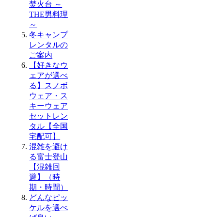
焚火台 ～
THE男料理
～
冬キャンプ
レンタルの
ご案内
【好きなウ
ェアが選べ
る】スノボ
ウェア・ス
キーウェア
セットレン
タル【全国
宅配可】
混雑を避け
る富士登山
【混雑回
避】（時
期・時間）
どんなピッ
ケルを選べ