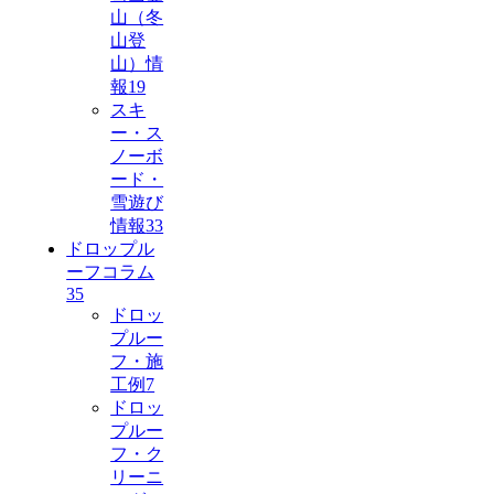
山（冬
山登
山）情
報
19
スキ
ー・ス
ノーボ
ード・
雪遊び
情報
33
ドロップル
ーフコラム
35
ドロッ
プルー
フ・施
工例
7
ドロッ
プルー
フ・ク
リーニ