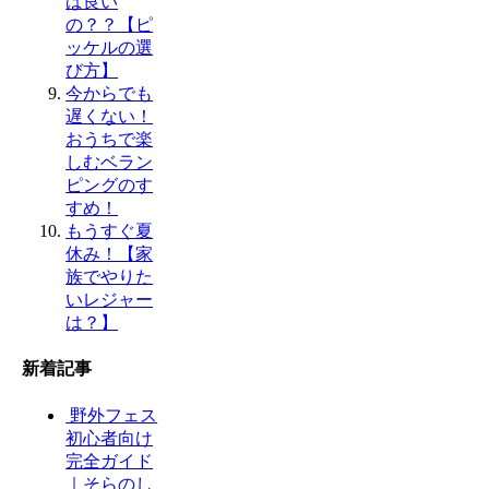
ば良い
の？？【ピ
ッケルの選
び方】
今からでも
遅くない！
おうちで楽
しむベラン
ピングのす
すめ！
もうすぐ夏
休み！【家
族でやりた
いレジャー
は？】
新着記事
野外フェス
初心者向け
完全ガイド
｜そらのし