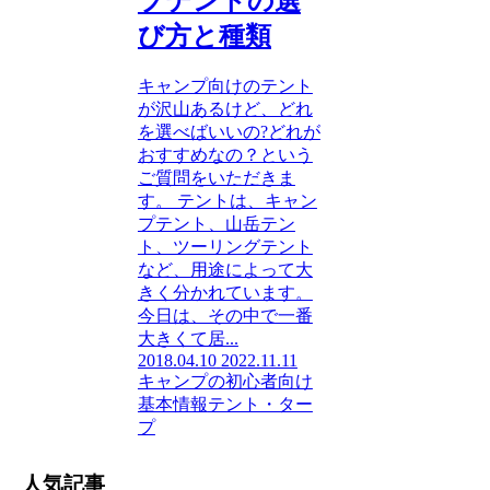
プテントの選
び方と種類
キャンプ向けのテント
が沢山あるけど、どれ
を選べばいいの?どれが
おすすめなの？という
ご質問をいただきま
す。 テントは、キャン
プテント、山岳テン
ト、ツーリングテント
など、用途によって大
きく分かれています。
今日は、その中で一番
大きくて居...
2018.04.10
2022.11.11
キャンプの初心者向け
基本情報
テント・ター
プ
人気記事