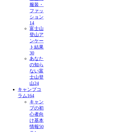
服装・
ファッ
ション
14
富士山
登山ア
ンケー
ト結果
30
あなた
の知ら
ない富
士山登
山
24
キャンプコ
ラム
164
キャン
プの初
心者向
け基本
情報
50