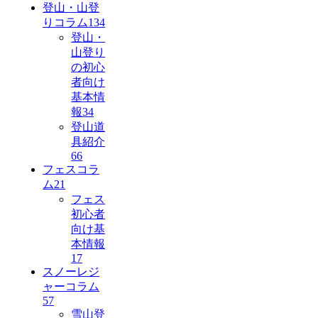
登山・山登
りコラム
134
登山・
山登り
の初心
者向け
基本情
報
34
登山道
具紹介
66
フェスコラ
ム
21
フェス
初心者
向け基
本情報
17
スノーレジ
ャーコラム
57
雪山登