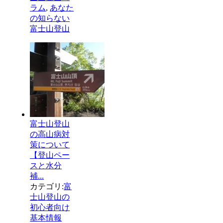
ラム
,
あなた
の知らない
富士山登山
富士山登山
の高山病対
策について
【登山ペー
スと水分
補...
カテゴリ:
富
士山登山の
初心者向け
基本情報