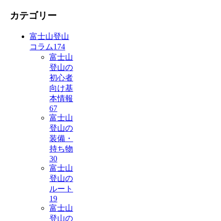
カテゴリー
富士山登山
コラム
174
富士山
登山の
初心者
向け基
本情報
67
富士山
登山の
装備・
持ち物
30
富士山
登山の
ルート
19
富士山
登山の