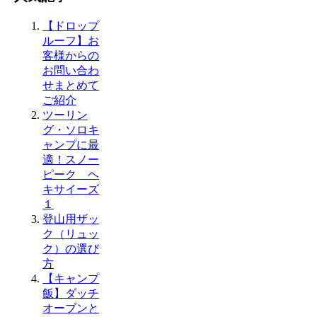
【ドロップ
ルーフ】お
客様からの
お問い合わ
せまとめて
ご紹介
ツーリン
グ・ソロキ
ャンプに最
適！スノー
ピーク ヘ
キサイーズ
１
登山用ザッ
ク（リュッ
ク）の選び
方
【キャンプ
飯】ダッチ
オーブンと