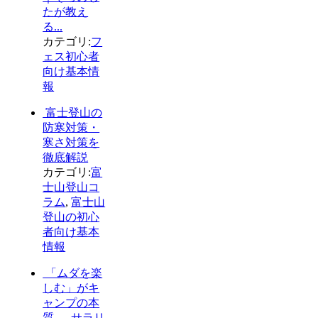
たが教え
る...
カテゴリ:
フ
ェス初心者
向け基本情
報
富士登山の
防寒対策・
寒さ対策を
徹底解説
カテゴリ:
富
士山登山コ
ラム
,
富士山
登山の初心
者向け基本
情報
「ムダを楽
しむ」がキ
ャンプの本
質 ― サラリ