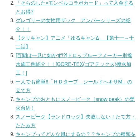
「そらのした×モンベルコラボカード」って入会する
とお得?
グレゴリーの女性用ザック アンバーシリーズの紹
介！！
【クリキャン】アニメ「ゆるキャンΔ」【第十一～十
二話】
[百聞は一見に如かず!?]ドロップルーフメーカー別撥
水施工例紹介！！[GORE-TEX(ゴアテックス)撥水加
工！]
一人でも簡単‼「ＨＤタープ シールドヘキサM」の
立て方
キャンプのおともにスノーピーク（snow peak）の焚
火台M！
スノーピーク【ランドロック】失敗しない！たて方・
たたみ方
キャンプってどんな風にするの？？キャンプの種類を