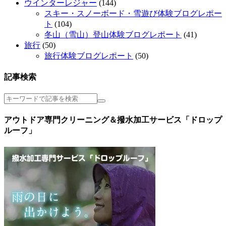
ウインターレジャー
(144)
スキー・スノーボード・雪遊び体験ブログレポー
ト
(104)
冬山（雪山）登山体験ブログレポート
(41)
旅行
(50)
旅行体験ブログレポート
(50)
記事検索
アウトドア専門クリーニング＆撥水加工サービス「ドロップ
ルーフ」