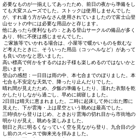
必要なものが一揃えしてあったため、前日の夜から準備をし
ても大変スムーズでした。ストックは使用しませんでした
が、すれ違う方がみなさん使用されていましたので富士山登
山セットの中には必要な用品かと存じます。
他にあったら便利なもの：とある登山サークルの備品が多く
あり、特に不便は感じませんでした。
ご家族等でいかれる場合は、小屋等で暖かいものを飲むな
ど考えたときに、そういった用品（コッヘルなど）があって
も良いのかなと思いました。
高い標高で何かをするのはお子様も楽しめるのではないかと
思います。
登山の感想：一日目は雨の中、本七合までのぼりました。本
七合も不安定な天気で、降ったり止んだりでした。
晴れ間が見えたため、夕飯の準備をしたり、濡れた衣類を乾
かしたりしながら過ごし、早めに就寝しました。
2日目は晴天に恵まれました。二時に起床して外に出た際に
見えた、下が雲海・上は星空という眺めは最高でした。
三時頃から登りはじめ、ときおり雲海の切れ目から市街地の
明かりが見え、眺めを楽しみました。
朝日と共に明るくなっていく空を見ながら登り、九合目の少
し前のスペースで御来光を拝みました。