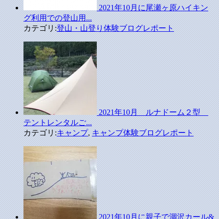
2021年10月に尾瀬ヶ原ハイキン
グ利用での登山用...
カテゴリ:
登山・山登り体験ブログレポート
2021年10月 ルナドーム２型
テントレンタルご...
カテゴリ:
キャンプ
,
キャンプ体験ブログレポート
2021年10月に親子で涸沢カール&