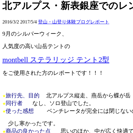
北アルプス・新表銀座でのレ
2016/3/2
2017/5/4
登山・山登り体験ブログレポート
9月のシルバーウィーク、
人気度の高い山岳テントの
montbell ステラリッジ テント2型
をご使用された方のレポートです！！！
★
旅行先、目的
北アルプス縦走、燕岳から蝶が岳
★
同行者
なし、ソロ登山でした。
★
使った感想
ベンチレータが完全には閉じない
少し寒かったです。
★
商品の良かった点
思いのほか、中が広く快適で