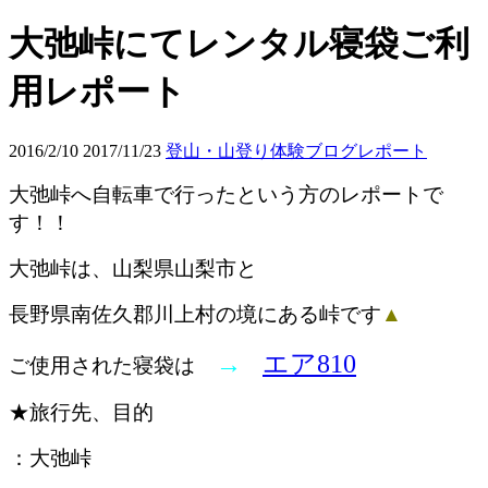
大弛峠にてレンタル寝袋ご利
用レポート
2016/2/10
2017/11/23
登山・山登り体験ブログレポート
大弛峠へ自転車で行ったという方のレポートで
す！！
大弛峠は、山梨県山梨市と
長野県南佐久郡川上村の境にある峠です
▲
→
エア810
ご使用された寝袋は
★旅行先、目的
：大弛峠