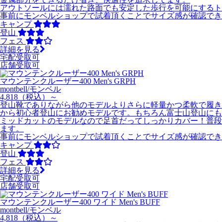
アウトソールには濡れた路面でも安定した歩行を可能にするト
事前にモンベルショップで試着頂くことでサイズ感が確認でき
キャンプ
登山
フェス
詳細を見る
宅配受取可
店舗受取可
マウンテンクルーザー400 Men's GRPH
montbell/モンベル
4,818
（税込）～
登山靴でありながら他のモデルよりさらに軽量かつ柔軟で履き
から初心者登山にお勧めモデルです。もちろん富士山登山にも
ミッドカットのモデルなので足首だってしっかりカバー！普段
ます。
事前にモンベルショップで試着頂くことでサイズ感が確認でき
キャンプ
登山
フェス
詳細を見る
宅配受取可
店舗受取可
マウンテンクルーザー400 ワイド Men's BUFF
montbell/モンベル
4,818
（税込）～