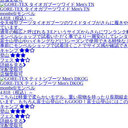
GORE-TEX タイオガブーツワイド Men's TN
montbell/モンベル
4,818
（税込）～
全天候型ブーツタイオガブーツのワイドタイプがさらに履きや
ています。
通常の幅広と呼ばれる３Eというサイズからさらにワンランク
モンベルショップで試着いただく事でより一層安心してレンタ
富士山登山やハイキングなどに3シーズンで使用できる軽快な
事前にモンベルショップで試着頂くことでサイズ感が確認でき
キャンプ
登山
フェス
詳細を見る
宅配受取可
店舗受取可
GORE-TEX ティトンブーツ Men's DKOG
montbell/モンベル
4,818
（税込）～
こちらは軽量で柔らかいモデル。重い荷物を持ったり長期縦走
います。もちろん富士山登山にもGOOD！富士山登山にはこ
キャンプ
登山
フェス
詳細を見る
宅配受取可