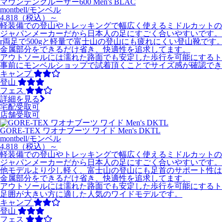
マウンテンクルーザー600 Men's BLAC
montbell/モンベル
4,818
（税込）～
軽装備での登山やトレッキングで幅広く使えるミドルカットの
ジャパンメーカーだから日本人の足にすごく合いやすいです。
r両足で500gと軽量で富士山の登山にも疲れにくい登山靴です
金属部分をできるだけ省き、快適性を追求してます。
アウトソールには濡れた路面でも安定した歩行を可能にするト
事前にモンベルショップで試着頂くことでサイズ感が確認でき
キャンプ
登山
フェス
詳細を見る
宅配受取可
店舗受取可
GORE-TEX ワオナブーツ ワイド Men's DKTL
montbell/モンベル
4,818
（税込）～
軽装備での登山やトレッキングで幅広く使えるミドルカットの
ジャパンメーカーだから日本人の足にすごく合いやすいです。
他モデルより少し軽く、富士山の登山にも足首のサポート性
金属部分をできるだけ省き、快適性を追求してます。
アウトソールには濡れた路面でも安定した歩行を可能にするト
足囲が大きい方に適した人気のワイドモデルです。
キャンプ
登山
フェス