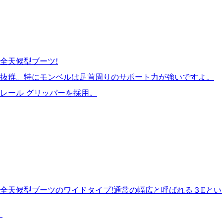
全天候型ブーツ!
は抜群。特にモンベルは足首周りのサポート力が強いですよ。
レール グリッパーを採用。
全天候型ブーツのワイドタイプ!通常の幅広と呼ばれる３Eとい
。