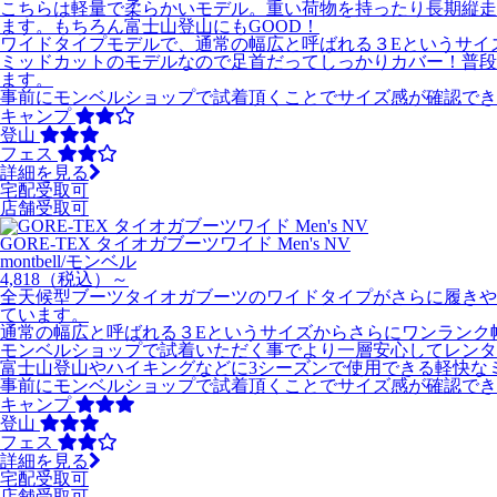
こちらは軽量で柔らかいモデル。重い荷物を持ったり長期縦走
ます。もちろん富士山登山にもGOOD！
ワイドタイプモデルで、通常の幅広と呼ばれる３Eというサイ
ミッドカットのモデルなので足首だってしっかりカバー！普段
ます。
事前にモンベルショップで試着頂くことでサイズ感が確認でき
キャンプ
登山
フェス
詳細を見る
宅配受取可
店舗受取可
GORE-TEX タイオガブーツワイド Men's NV
montbell/モンベル
4,818
（税込）～
全天候型ブーツタイオガブーツのワイドタイプがさらに履きや
ています。
通常の幅広と呼ばれる３Eというサイズからさらにワンランク
モンベルショップで試着いただく事でより一層安心してレンタ
富士山登山やハイキングなどに3シーズンで使用できる軽快な
事前にモンベルショップで試着頂くことでサイズ感が確認でき
キャンプ
登山
フェス
詳細を見る
宅配受取可
店舗受取可