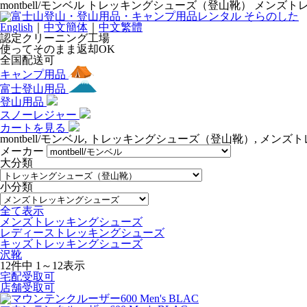
montbell/モンベル トレッキングシューズ（登山靴） メ
English
｜
中文簡体
｜
中文繁體
認定クリーニング工場
使ってそのまま返却OK
全国配送可
キャンプ用品
富士登山用品
登山用品
スノーレジャー
カートを見る
montbell/モンベル, トレッキングシューズ（登山靴）, メ
メーカー
大分類
小分類
全て表示
メンズトレッキングシューズ
レディーストレッキングシューズ
キッズトレッキングシューズ
沢靴
12件中 1～12表示
宅配受取可
店舗受取可