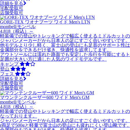
詳細を見る
宅配受取可
店舗受取可
GORE-TEX ワオナブーツ ワイド Men's LTN
montbell/モンベル
4,818
（税込）～
軽装備での登山やトレッキングで幅広く使えるミドルカットの
ジャパンメーカーだから日本人の足にすごく合いやすいです。
他モデルより少し軽く、富士山の登山にも足首のサポート性
金属部分をできるだけ省き、快適性を追求してます。
アウトソールには濡れた路面でも安定した歩行を可能にするト
足囲が大きい方に適した人気のワイドモデルです。
キャンプ
登山
フェス
詳細を見る
宅配受取可
店舗受取可
マウンテンクルーザー600 ワイド Men's GM
montbell/モンベル
4,818
（税込）～
軽装備での登山やトレッキングで幅広く使えるミドルカットの
なっております。
ジャパンメーカーだから日本人の足にすごく合いやすいです。
r両足で500gと軽量で富士山の登山にも疲れにくい登山靴です
金属部分をできるだけ省き、快適性を追求してます。