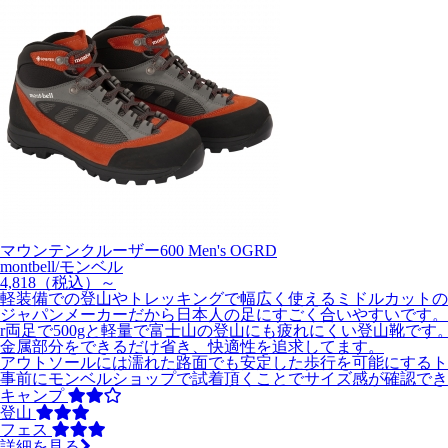
マウンテンクルーザー600 Men's OGRD
montbell/モンベル
4,818
（税込）～
軽装備での登山やトレッキングで幅広く使えるミドルカットの
ジャパンメーカーだから日本人の足にすごく合いやすいです。
r両足で500gと軽量で富士山の登山にも疲れにくい登山靴です
金属部分をできるだけ省き、快適性を追求してます。
アウトソールには濡れた路面でも安定した歩行を可能にするト
事前にモンベルショップで試着頂くことでサイズ感が確認でき
キャンプ
登山
フェス
詳細を見る