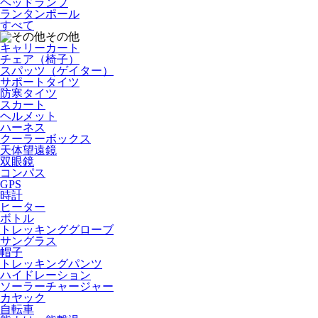
ヘッドランプ
ランタンポール
すべて
その他
キャリーカート
チェア（椅子）
スパッツ（ゲイター）
サポートタイツ
防寒タイツ
スカート
ヘルメット
ハーネス
クーラーボックス
天体望遠鏡
双眼鏡
コンパス
GPS
時計
ヒーター
ボトル
トレッキンググローブ
サングラス
帽子
トレッキングパンツ
ハイドレーション
ソーラーチャージャー
カヤック
自転車