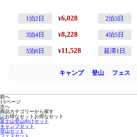
ど魅力あるマウ
いっぱい！
6,028
1泊2日
2泊3日
こちらの自転車
8,228
けてみませんか
3泊4日
4泊5日
河口湖駅前店か
11,528
5泊6日
延滞1日
できて、山への
利。
キャンプ
登山
フェス
梱包が出来ない
出としてます。
前へ
1/1ページ
次へ
商品カテゴリーから探す
お得なセット
富士山登山向けセット
キャンプセット
登山セット
フェスセット