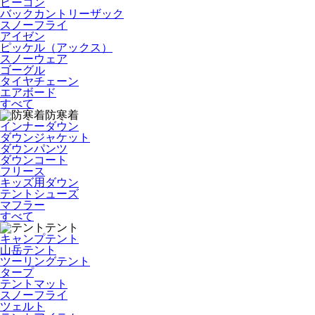
ビーコン
バックカントリーザック
スノーフライ
アイゼン
ピッケル（アックス）
スノーウェア
ゴーグル
タイヤチェーン
エアボード
すべて
防寒着
インナーダウン
ダウンジャケット
ダウンパンツ
ダウンコート
フリース
キッズ用ダウン
テントシューズ
マフラー
すべて
テント
キャンプテント
山岳テント
ツーリングテント
タープ
テントマット
スノーフライ
ツェルト