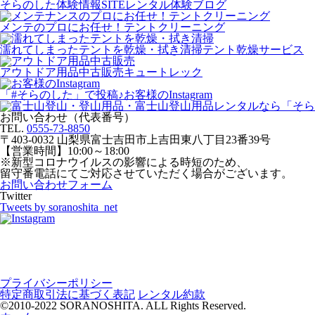
そらのした体験情報SITE
レンタル体験ブログ
メンテのプロにお任せ！
テントクリーニング
濡れてしまったテントを乾燥・拭き清掃
テント乾燥サービス
アウトドア用品中古販売
キュートレック
「#そらのした」で投稿♪
お客様のInstagram
お問い合わせ（代表番号）
TEL.
0555-73-8850
〒403-0032 山梨県富士吉田市上吉田東八丁目23番39号
【営業時間】10:00～18:00
※新型コロナウイルスの影響による時短のため、
留守番電話にてご対応させていただく場合がございます。
お問い合わせフォーム
Twitter
Tweets by soranoshita_net
プライバシーポリシー
特定商取引法に基づく表記
レンタル約款
©2010-2022 SORANOSHITA. ALL Rights Reserved.