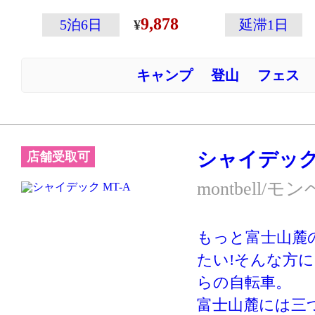
でき、すぐに湖
9,878
5泊6日
延滞1日
利さ。
梱包が出来ない
キャンプ
登山
フェス
出としてます。
シャイデック 
店舗受取可
montbell/モ
もっと富士山麓
たい!そんな方
らの自転車。
富士山麓には三